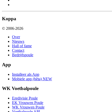
Koppa
© 2006-2026
Over
Nieuws
Hall of fame
Contact
Bedrijfspoule
App
Installeer als App
Mobiele app (bèta)
NEW
WK Voetbalpoule
Eredivisie Poule
EK Vrouwen Poule
WK Vrouwen Poule
Voetbalpoule API