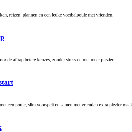
jken, reizen, plannen en een leuke voetbalpoule met vrienden.
ap
or de aftrap betere keuzes, zonder stress en met meer plezier.
start
et een poule, slim voorspelt en samen met vrienden extra plezier maak
k