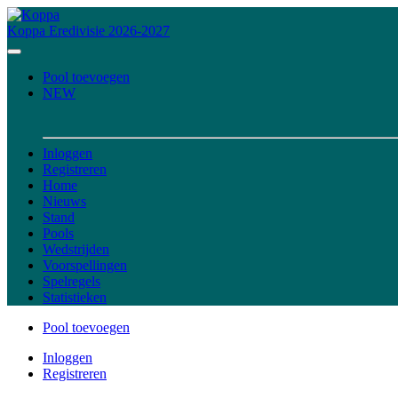
Koppa
Eredivisie 2026-2027
Pool toevoegen
NEW
Inloggen
Registreren
Home
Nieuws
Stand
Pools
Wedstrijden
Voorspellingen
Spelregels
Statistieken
Pool toevoegen
Inloggen
Registreren