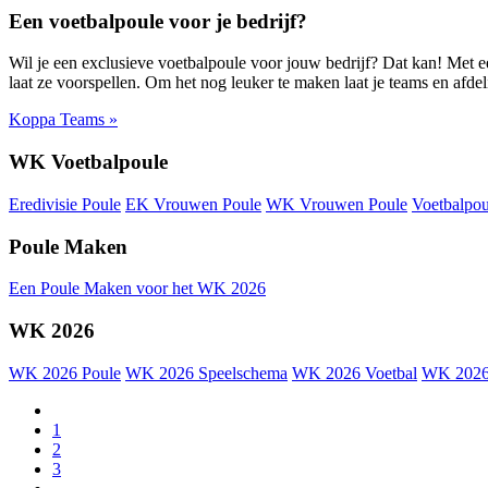
Een voetbalpoule voor je bedrijf?
Wil je een exclusieve voetbalpoule voor jouw bedrijf? Dat kan! Met ee
laat ze voorspellen. Om het nog leuker te maken laat je teams en afde
Koppa Teams »
WK Voetbalpoule
Eredivisie Poule
EK Vrouwen Poule
WK Vrouwen Poule
Voetbalpou
Poule Maken
Een Poule Maken voor het WK 2026
WK 2026
WK 2026 Poule
WK 2026 Speelschema
WK 2026 Voetbal
WK 2026
1
2
3