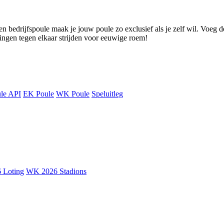
n bedrijfspoule maak je jouw poule zo exclusief als je zelf wil. Voeg d
lingen tegen elkaar strijden voor eeuwige roem!
le API
EK Poule
WK Poule
Speluitleg
 Loting
WK 2026 Stadions