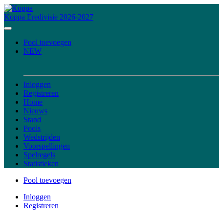
Koppa
Eredivisie 2026-2027
Pool toevoegen
NEW
Inloggen
Registreren
Home
Nieuws
Stand
Pools
Wedstrijden
Voorspellingen
Spelregels
Statistieken
Pool toevoegen
Inloggen
Registreren