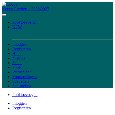
Koppa
Eredivisie 2026-2027
Pool toevoegen
NEW
Inloggen
Registreren
Home
Nieuws
Stand
Pools
Wedstrijden
Voorspellingen
Spelregels
Statistieken
Pool toevoegen
Inloggen
Registreren