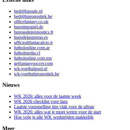
bedrijfspoule.nl
bedrijfspronostiek.be
officefantasy.co.uk
burotippspiel.de
bureaudepronostics.fr
burodelasporras.es
ufficiodifantacalcio.it
futbolonline.com.ar
futbolmedia.cl
futbolonline.com.mx
getfantasysoccer.com
wk-voetbalpool.nl
wk-voetbalpronostiek.be
Nieuws
WK 2026: alles voor de laatste week
WK 2026 checklist voor fans
Laatste voorspelling tips vlak voor de aftrap
WK 2026: alles wat je moet weten voor de start
Hoe volg je alle WK wedstrijden makkelijk
Meer