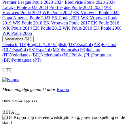
Premier League Poule 2023-2024
Eredivisie Poule 2023-2024
LaLiga Poule 2023-2024
Pro League Poule 2023-2024
WK
Vrouwen Poule 2023
WK Poule 2022
EK Vrouwen Poule 2022
Copa América Poule 2021
EK Poule 2021
WK Vrouwen Poule
2019
WK Poule 2018
EK Vrouwen Poule 2017
EK Poule 2016
WK Poule 2014
EK Poule 2012
WK Poule 2010
EK Poule 2008
WK Poule 2006
Nederlands (NL)
Deutsch (DE)
English (UK)
English (US)
Español (AR)
Español
(CL)
Español (ES)
Español (MX)
Français (FR)
Italiano
(IT)
Nederlands (BE)
Nederlands (NL)
Polski (PL)
Portuguese
(BR)
Portuguese (PT)
UTC
Mede mogelijk gemaakt door
Koppa
Onze nieuwe app is er
BETA