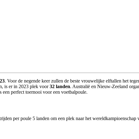
023
. Voor de negende keer zullen de beste vrouwelijke elftallen het tegen
 is er in 2023 plek voor
32 landen
. Australië en Nieuw-Zeeland organ
s een perfect toernooi voor een voetbalpoule.
r strijden per poule 5 landen om een plek naar het wereldkampioensch