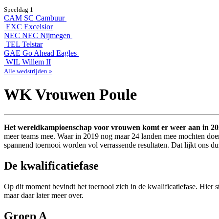
Speeldag 1
CAM
SC Cambuur
EXC
Excelsior
NEC
NEC Nijmegen
TEL
Telstar
GAE
Go Ahead Eagles
WIL
Willem II
Alle wedstrijden »
WK Vrouwen Poule
Het wereldkampioenschap voor vrouwen komt er weer aan in 2
meer teams mee. Waar in 2019 nog maar 24 landen mee mochten doen,
spannend toernooi worden vol verrassende resultaten. Dat lijkt ons du
De kwalificatiefase
Op dit moment bevindt het toernooi zich in de kwalificatiefase. Hie
maar daar later meer over.
Groep A