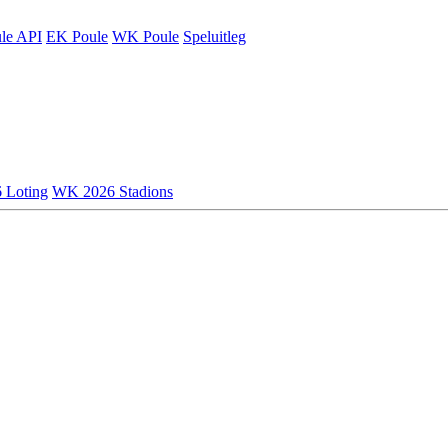
le API
EK Poule
WK Poule
Speluitleg
 Loting
WK 2026 Stadions