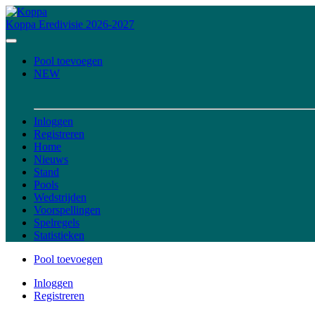
Koppa
Eredivisie 2026-2027
Pool toevoegen
NEW
Inloggen
Registreren
Home
Nieuws
Stand
Pools
Wedstrijden
Voorspellingen
Spelregels
Statistieken
Pool toevoegen
Inloggen
Registreren