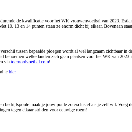
edurende de kwalificatie voor het WK vrouwenvoetbal van 2023. Estlan
 10, 13 en 14 punten staan ze enorm dicht bij elkaar. Bovenaan staan
erschil tussen bepaalde ploegen wordt al wel langzaam zichtbaar in de
id benoemen welke landen zich gaan plaatsen voor het WK van 2023 in 
en via
toernooivoetbal.com
!
nd je
hier
n bedrijfspoule maak je jouw poule zo exclusief als je zelf wil. Voeg d
lingen tegen elkaar strijden voor eeuwige roem!