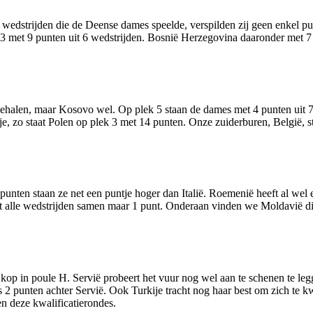
 wedstrijden die de Deense dames speelde, verspilden zij geen enkel p
3 met 9 punten uit 6 wedstrijden. Bosnië Herzegovina daaronder met 7 p
halen, maar Kosovo wel. Op plek 5 staan de dames met 4 punten uit 7 we
ijtje, zo staat Polen op plek 3 met 14 punten. Onze zuiderburen, België
punten staan ze net een puntje hoger dan Italië. Roemenië heeft al wel
it alle wedstrijden samen maar 1 punt. Onderaan vinden we Moldavië di
kop in poule H. Servië probeert het vuur nog wel aan te schenen te leg
s 2 punten achter Servië. Ook Turkije tracht nog haar best om zich te kw
en deze kwalificatierondes.