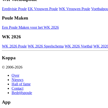
Eredivisie Poule
EK Vrouwen Poule
WK Vrouwen Poule
Voetbalpou
Poule Maken
Een Poule Maken voor het WK 2026
WK 2026
WK 2026 Poule
WK 2026 Speelschema
WK 2026 Voetbal
WK 2026
Koppa
© 2006-2026
Over
Nieuws
Hall of fame
Contact
Bedrijfspoule
App