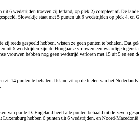
it 6 wedstrijden troeven zij Ierland, op plek 2) compleet af. De land
gespeeld. Slowakije staat met 5 punten uit 6 wedstrijden op plek 4, en G
die zij reeds gespeeld hebben, wisten ze geen punten te behalen. Dat ge
ten uit 6 wedstrijden zijn de Hongaarse vrouwen een waardige tegensta
nse vrouwen hebben nog geen wedstrijd verloren met 15 uit 5 en een do
n zij 14 punten te behalen. IJsland zit op de hielen van het Nederlands 
.
en van poule D. Engeland heeft alle punten behaald uit de zeven gespee
it Luxemburg hebben 6 punten uit 6 wedstrijden, en Noord-Macedonië he