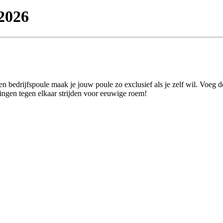
2026
n bedrijfspoule maak je jouw poule zo exclusief als je zelf wil. Voeg d
lingen tegen elkaar strijden voor eeuwige roem!