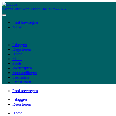
Koppa
Vrouwen Eredivisie 2025-2026
Pool toevoegen
NEW
Inloggen
Registreren
Home
Stand
Pools
Wedstrijden
Voorspellingen
Spelregels
Statistieken
Pool toevoegen
Inloggen
Registreren
Home