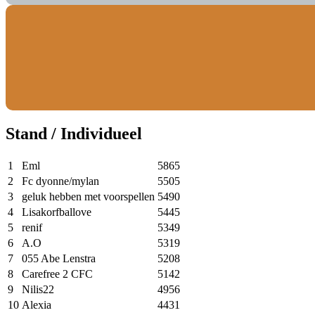
Stand / Individueel
1
Eml
5865
2
Fc dyonne/mylan
5505
3
geluk hebben met voorspellen
5490
4
Lisakorfballove
5445
5
renif
5349
6
A.O
5319
7
055 Abe Lenstra
5208
8
Carefree 2 CFC
5142
9
Nilis22
4956
10
Alexia
4431