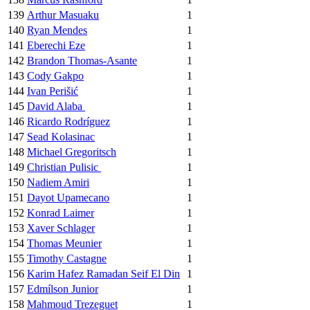
139
Arthur Masuaku
1
140
Ryan Mendes
1
141
Eberechi Eze
1
142
Brandon Thomas-Asante
1
143
Cody Gakpo
1
144
Ivan Perišić
1
145
David Alaba
1
146
Ricardo Rodríguez
1
147
Sead Kolasinac
1
148
Michael Gregoritsch
1
149
Christian Pulisic
1
150
Nadiem Amiri
1
151
Dayot Upamecano
1
152
Konrad Laimer
1
153
Xaver Schlager
1
154
Thomas Meunier
1
155
Timothy Castagne
1
156
Karim Hafez Ramadan Seif El Din
1
157
Edmílson Junior
1
158
Mahmoud Trezeguet
1