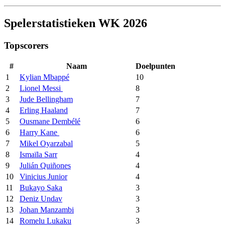
Spelerstatistieken WK 2026
Topscorers
#
Naam
Doelpunten
1
Kylian Mbappé
10
2
Lionel Messi
8
3
Jude Bellingham
7
4
Erling Haaland
7
5
Ousmane Dembélé
6
6
Harry Kane
6
7
Mikel Oyarzabal
5
8
Ismaïla Sarr
4
9
Julián Quiñones
4
10
Vinicius Junior
4
11
Bukayo Saka
3
12
Deniz Undav
3
13
Johan Manzambi
3
14
Romelu Lukaku
3