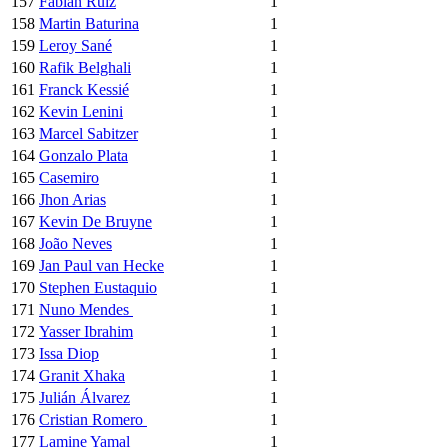
157
Fabián Ruiz
1
158
Martin Baturina
1
159
Leroy Sané
1
160
Rafik Belghali
1
161
Franck Kessié
1
162
Kevin Lenini
1
163
Marcel Sabitzer
1
164
Gonzalo Plata
1
165
Casemiro
1
166
Jhon Arias
1
167
Kevin De Bruyne
1
168
João Neves
1
169
Jan Paul van Hecke
1
170
Stephen Eustaquio
1
171
Nuno Mendes
1
172
Yasser Ibrahim
1
173
Issa Diop
1
174
Granit Xhaka
1
175
Julián Álvarez
1
176
Cristian Romero
1
177
Lamine Yamal
1