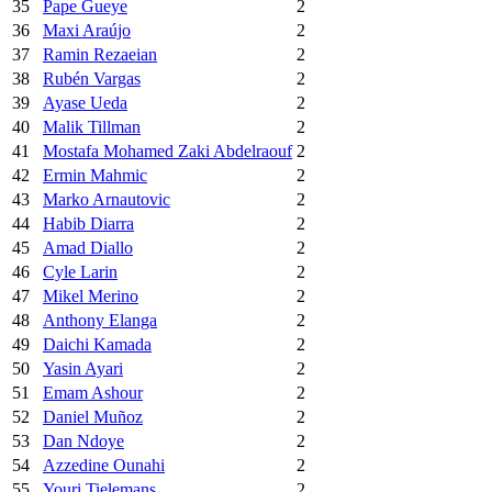
35
Pape Gueye
2
36
Maxi Araújo
2
37
Ramin Rezaeian
2
38
Rubén Vargas
2
39
Ayase Ueda
2
40
Malik Tillman
2
41
Mostafa Mohamed Zaki Abdelraouf
2
42
Ermin Mahmic
2
43
Marko Arnautovic
2
44
Habib Diarra
2
45
Amad Diallo
2
46
Cyle Larin
2
47
Mikel Merino
2
48
Anthony Elanga
2
49
Daichi Kamada
2
50
Yasin Ayari
2
51
Emam Ashour
2
52
Daniel Muñoz
2
53
Dan Ndoye
2
54
Azzedine Ounahi
2
55
Youri Tielemans
2