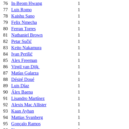
76
In-Beom Hwang
1
77
Luis Romo
1
78
Kaishu Sano
1
79
Felix Nmecha
1
80
Ferran Torres
1
81
Nathaniel Brown
1
82
Petar Sučić
1
83
Keito Nakamura
1
84
Ivan Perišić
1
85
Alex Freeman
1
86
Virgil van Dijk
1
87
Matías Galarza
1
88
Désiré Doué
1
89
Luis Díaz
1
90
Álex Baena
1
91
Lisandro Martínez
1
92
Alexis Mac Allister
1
93
Kaan Ayhan
1
94
Mattias Svanberg
1
95
Gonçalo Ramos
1