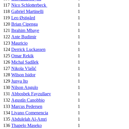
117
Nico Schlotterbeck
1
118
Gabriel Martinelli
1
119
Leo Østigård
1
120
Brian Cipenga
1
121
Ibrahim Mbaye
1
122
Ante Budimir
1
123
Mauricio
1
124
Derrick Luckassen
1
125
Omar Rekik
1
126
Michal Sadílek
1
127
Nikola Vlašić
1
128
Wilson Isidor
1
129
Junya Ito
1
130
Nilson Angulo
1
131
Abbosbek Fayzullaev
1
132
Agustín Canobbio
1
133
Marcus Pedersen
1
134
Livano Comenencia
1
135
Abdulelah Al-Amri
1
136
Thapelo Maseko
1