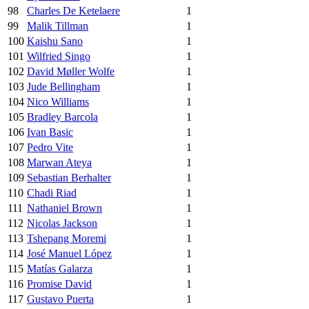
98
Charles De Ketelaere
1
99
Malik Tillman
1
100
Kaishu Sano
1
101
Wilfried Singo
1
102
David Møller Wolfe
1
103
Jude Bellingham
1
104
Nico Williams
1
105
Bradley Barcola
1
106
Ivan Basic
1
107
Pedro Vite
1
108
Marwan Ateya
1
109
Sebastian Berhalter
1
110
Chadi Riad
1
111
Nathaniel Brown
1
112
Nicolas Jackson
1
113
Tshepang Moremi
1
114
José Manuel López
1
115
Matías Galarza
1
116
Promise David
1
117
Gustavo Puerta
1