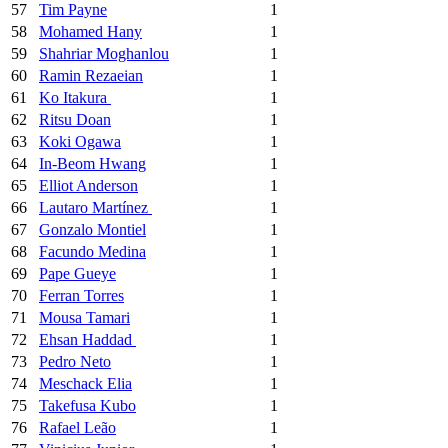
57
Tim Payne
1
58
Mohamed Hany
1
59
Shahriar Moghanlou
1
60
Ramin Rezaeian
1
61
Ko Itakura
1
62
Ritsu Doan
1
63
Koki Ogawa
1
64
In-Beom Hwang
1
65
Elliot Anderson
1
66
Lautaro Martínez
1
67
Gonzalo Montiel
1
68
Facundo Medina
1
69
Pape Gueye
1
70
Ferran Torres
1
71
Mousa Tamari
1
72
Ehsan Haddad
1
73
Pedro Neto
1
74
Meschack Elia
1
75
Takefusa Kubo
1
76
Rafael Leão
1