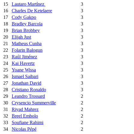
15
Lautaro Martínez
3
16
Charles De Ketelaere
3
17
Cody Gakpo
3
18
Bradley Barcola
3
19
Brian Brobbey
3
20
Elijah Just
3
21
Matheus Cunha
3
22
Folarin Balogun
3
23
Raúl Jiménez
3
24
Kai Havertz
3
25
Yoane Wissa
3
26
Ismael Saibari
3
27
Jonathan David
3
28
Cristiano Ronaldo
3
29
Leandro Trossard
2
30
Crysencio Summerville
2
31
Riyad Mahrez
2
32
Breel Embolo
2
33
Soufiane Rahimi
2
34
Nicolas Pépé
2