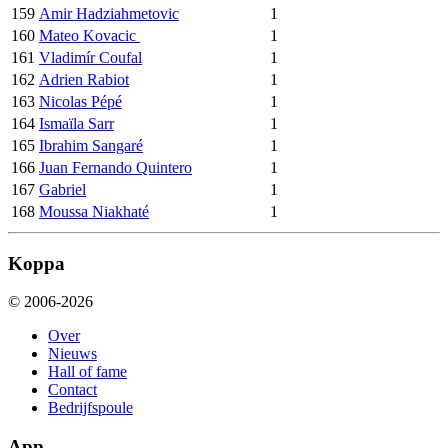
159
Amir Hadziahmetovic
1
160
Mateo Kovacic
1
161
Vladimír Coufal
1
162
Adrien Rabiot
1
163
Nicolas Pépé
1
164
Ismaïla Sarr
1
165
Ibrahim Sangaré
1
166
Juan Fernando Quintero
1
167
Gabriel
1
168
Moussa Niakhaté
1
Koppa
© 2006-2026
Over
Nieuws
Hall of fame
Contact
Bedrijfspoule
App