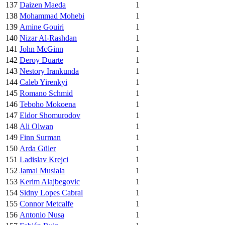
137
Daizen Maeda
1
138
Mohammad Mohebi
1
139
Amine Gouiri
1
140
Nizar Al-Rashdan
1
141
John McGinn
1
142
Deroy Duarte
1
143
Nestory Irankunda
1
144
Caleb Yirenkyi
1
145
Romano Schmid
1
146
Teboho Mokoena
1
147
Eldor Shomurodov
1
148
Ali Olwan
1
149
Finn Surman
1
150
Arda Güler
1
151
Ladislav Krejci
1
152
Jamal Musiala
1
153
Kerim Alajbegovic
1
154
Sidny Lopes Cabral
1
155
Connor Metcalfe
1
156
Antonio Nusa
1