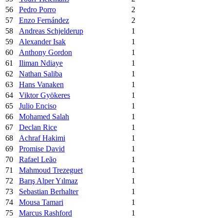
56
Pedro Porro
2
57
Enzo Fernández
2
58
Andreas Schjelderup
1
59
Alexander Isak
1
60
Anthony Gordon
1
61
Iliman Ndiaye
1
62
Nathan Saliba
1
63
Hans Vanaken
1
64
Viktor Gyökeres
1
65
Julio Enciso
1
66
Mohamed Salah
1
67
Declan Rice
1
68
Achraf Hakimi
1
69
Promise David
1
70
Rafael Leão
1
71
Mahmoud Trezeguet
1
72
Barış Alper Yılmaz
1
73
Sebastian Berhalter
1
74
Mousa Tamari
1
75
Marcus Rashford
1