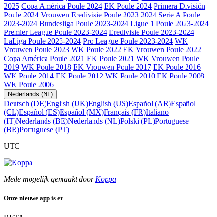
2025
Copa América Poule 2024
EK Poule 2024
Primera División
Poule 2024
Vrouwen Eredivisie Poule 2023-2024
Serie A Poule
2023-2024
Bundesliga Poule 2023-2024
Ligue 1 Poule 2023-2024
Premier League Poule 2023-2024
Eredivisie Poule 2023-2024
LaLiga Poule 2023-2024
Pro League Poule 2023-2024
WK
Vrouwen Poule 2023
WK Poule 2022
EK Vrouwen Poule 2022
Copa América Poule 2021
EK Poule 2021
WK Vrouwen Poule
2019
WK Poule 2018
EK Vrouwen Poule 2017
EK Poule 2016
WK Poule 2014
EK Poule 2012
WK Poule 2010
EK Poule 2008
WK Poule 2006
Nederlands (NL)
Deutsch (DE)
English (UK)
English (US)
Español (AR)
Español
(CL)
Español (ES)
Español (MX)
Français (FR)
Italiano
(IT)
Nederlands (BE)
Nederlands (NL)
Polski (PL)
Portuguese
(BR)
Portuguese (PT)
UTC
Mede mogelijk gemaakt door
Koppa
Onze nieuwe app is er