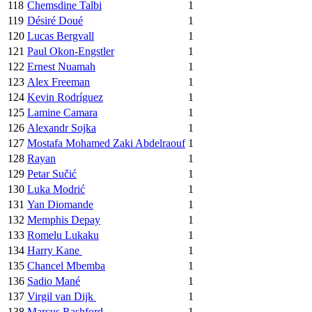
118
Chemsdine Talbi
1
119
Désiré Doué
1
120
Lucas Bergvall
1
121
Paul Okon-Engstler
1
122
Ernest Nuamah
1
123
Alex Freeman
1
124
Kevin Rodríguez
1
125
Lamine Camara
1
126
Alexandr Sojka
1
127
Mostafa Mohamed Zaki Abdelraouf
1
128
Rayan
1
129
Petar Sučić
1
130
Luka Modrić
1
131
Yan Diomande
1
132
Memphis Depay
1
133
Romelu Lukaku
1
134
Harry Kane
1
135
Chancel Mbemba
1
136
Sadio Mané
1
137
Virgil van Dijk
1
138
Marcus Rashford
1