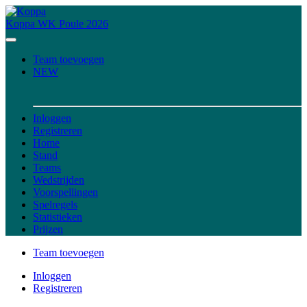
Koppa
WK Poule 2026
Team toevoegen
NEW
Inloggen
Registreren
Home
Stand
Teams
Wedstrijden
Voorspellingen
Spelregels
Statistieken
Prijzen
Team toevoegen
Inloggen
Registreren