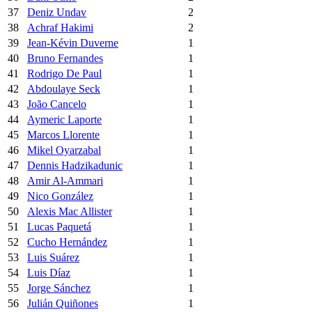
37
Deniz Undav
2
38
Achraf Hakimi
2
39
Jean-Kévin Duverne
1
40
Bruno Fernandes
1
41
Rodrigo De Paul
1
42
Abdoulaye Seck
1
43
João Cancelo
1
44
Aymeric Laporte
1
45
Marcos Llorente
1
46
Mikel Oyarzabal
1
47
Dennis Hadzikadunic
1
48
Amir Al-Ammari
1
49
Nico González
1
50
Alexis Mac Allister
1
51
Lucas Paquetá
1
52
Cucho Hernández
1
53
Luis Suárez
1
54
Luis Díaz
1
55
Jorge Sánchez
1
56
Julián Quiñones
1