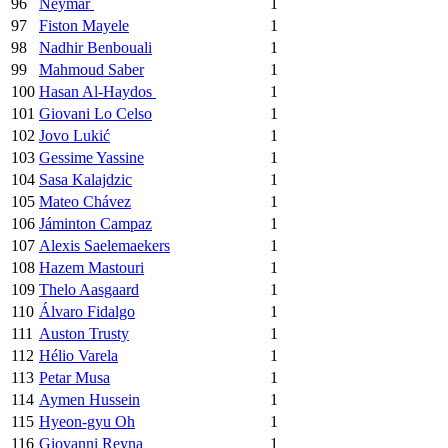
96
Neymar
1
97
Fiston Mayele
1
98
Nadhir Benbouali
1
99
Mahmoud Saber
1
100
Hasan Al-Haydos
1
101
Giovani Lo Celso
1
102
Jovo Lukić
1
103
Gessime Yassine
1
104
Sasa Kalajdzic
1
105
Mateo Chávez
1
106
Jáminton Campaz
1
107
Alexis Saelemaekers
1
108
Hazem Mastouri
1
109
Thelo Aasgaard
1
110
Álvaro Fidalgo
1
111
Auston Trusty
1
112
Hélio Varela
1
113
Petar Musa
1
114
Aymen Hussein
1
115
Hyeon-gyu Oh
1
116
Giovanni Reyna
1