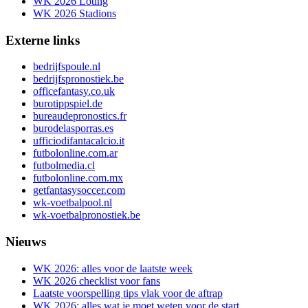
WK 2026 Loting
WK 2026 Stadions
Externe links
bedrijfspoule.nl
bedrijfspronostiek.be
officefantasy.co.uk
burotippspiel.de
bureaudepronostics.fr
burodelasporras.es
ufficiodifantacalcio.it
futbolonline.com.ar
futbolmedia.cl
futbolonline.com.mx
getfantasysoccer.com
wk-voetbalpool.nl
wk-voetbalpronostiek.be
Nieuws
WK 2026: alles voor de laatste week
WK 2026 checklist voor fans
Laatste voorspelling tips vlak voor de aftrap
WK 2026: alles wat je moet weten voor de start