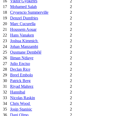
16
Viktor Gyökeres
2
17
Mohamed Salah
2
18
Crysencio Summerville
2
19
Denzel Dumfries
2
20
Marc Cucurella
2
21
Houssem Aouar
2
22
Hans Vanaken
2
23
Joshua Kimmich
2
24
Johan Manzambi
2
25
Ousmane Dembélé
2
26
Iliman Ndiaye
2
27
Julio Enciso
2
28
Declan Rice
2
29
Breel Embolo
2
30
Patrick Berg
2
31
Riyad Mahrez
2
32
Hannibal
2
33
Nicolas Raskin
2
34
Chris Wood
2
35
Josip Stanisic
2
36
Dani Olmo
2