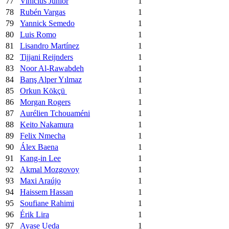
77
Vinicius Junior
1
78
Rubén Vargas
1
79
Yannick Semedo
1
80
Luis Romo
1
81
Lisandro Martínez
1
82
Tijjani Reijnders
1
83
Noor Al-Rawabdeh
1
84
Barış Alper Yılmaz
1
85
Orkun Kökçü
1
86
Morgan Rogers
1
87
Aurélien Tchouaméni
1
88
Keito Nakamura
1
89
Felix Nmecha
1
90
Álex Baena
1
91
Kang-in Lee
1
92
Akmal Mozgovoy
1
93
Maxi Araújo
1
94
Haissem Hassan
1
95
Soufiane Rahimi
1
96
Érik Lira
1
97
Ayase Ueda
1