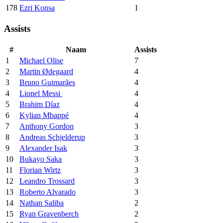
178
Ezri Konsa
1
Assists
#
Naam
Assists
1
Michael Olise
7
2
Martin Ødegaard
4
3
Bruno Guimarães
4
4
Lionel Messi
4
5
Brahim Díaz
4
6
Kylian Mbappé
4
7
Anthony Gordon
3
8
Andreas Schjelderup
3
9
Alexander Isak
3
10
Bukayo Saka
3
11
Florian Wirtz
3
12
Leandro Trossard
3
13
Roberto Alvarado
3
14
Nathan Saliba
2
15
Ryan Gravenberch
2