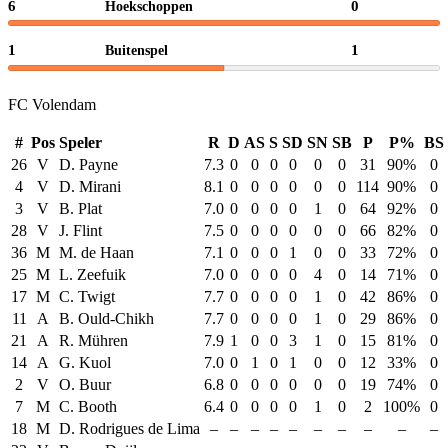
6
0
Hoekschoppen
1
1
Buitenspel
FC Volendam
#
Pos
Speler
R
D
AS
S
SD
SN
SB
P
P%
BS
26
V
D. Payne
7.3
0
0
0
0
0
0
31
90%
0
4
V
D. Mirani
8.1
0
0
0
0
0
0
114
90%
0
3
V
B. Plat
7.0
0
0
0
0
1
0
64
92%
0
28
V
J. Flint
7.5
0
0
0
0
0
0
66
82%
0
36
M
M. de Haan
7.1
0
0
0
1
0
0
33
72%
0
25
M
L. Zeefuik
7.0
0
0
0
0
4
0
14
71%
0
17
M
C. Twigt
7.7
0
0
0
0
1
0
42
86%
0
11
A
B. Ould-Chikh
7.7
0
0
0
0
1
0
29
86%
0
21
A
R. Mühren
7.9
1
0
0
3
1
0
15
81%
0
14
A
G. Kuol
7.0
0
1
0
1
0
0
12
33%
0
2
V
O. Buur
6.8
0
0
0
0
0
0
19
74%
0
7
M
C. Booth
6.4
0
0
0
0
1
0
2
100%
0
18
M
D. Rodrigues de Lima
–
–
–
–
–
–
–
–
–
–