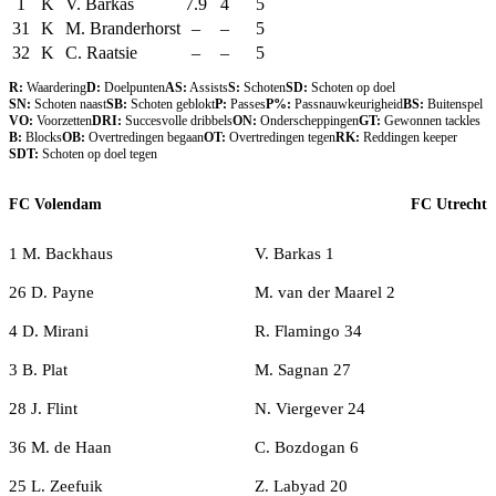
1
K
V. Barkas
7.9
4
5
31
K
M. Branderhorst
–
–
5
32
K
C. Raatsie
–
–
5
R:
Waardering
D:
Doelpunten
AS:
Assists
S:
Schoten
SD:
Schoten op doel
SN:
Schoten naast
SB:
Schoten geblokt
P:
Passes
P%:
Passnauwkeurigheid
BS:
Buitenspel
VO:
Voorzetten
DRI:
Succesvolle dribbels
ON:
Onderscheppingen
GT:
Gewonnen tackles
B:
Blocks
OB:
Overtredingen begaan
OT:
Overtredingen tegen
RK:
Reddingen keeper
SDT:
Schoten op doel tegen
FC Volendam
FC Utrecht
1 M. Backhaus
V. Barkas 1
26 D. Payne
M. van der Maarel 2
4 D. Mirani
R. Flamingo 34
3 B. Plat
M. Sagnan 27
28 J. Flint
N. Viergever 24
36 M. de Haan
C. Bozdogan 6
25 L. Zeefuik
Z. Labyad 20