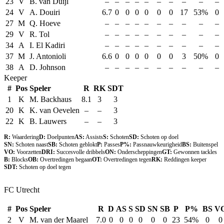
23
V
B. van Duijl
–
–
–
–
–
–
–
–
–
–
24
V
A. Douiri
6.7
0
0
0
0
0
0
17
53%
0
27
M
Q. Hoeve
–
–
–
–
–
–
–
–
–
–
29
V
R. Tol
–
–
–
–
–
–
–
–
–
–
34
A
I. El Kadiri
–
–
–
–
–
–
–
–
–
–
37
M
J. Antonioli
6.6
0
0
0
0
0
0
3
50%
0
38
A
D. Johnson
–
–
–
–
–
–
–
–
–
–
Keeper
#
Pos
Speler
R
RK
SDT
1
K
M. Backhaus
8.1
3
3
20
K
K. van Oevelen
–
–
3
22
K
B. Lauwers
–
–
3
R:
Waardering
D:
Doelpunten
AS:
Assists
S:
Schoten
SD:
Schoten op doel
SN:
Schoten naast
SB:
Schoten geblokt
P:
Passes
P%:
Passnauwkeurigheid
BS:
Buitenspel
VO:
Voorzetten
DRI:
Succesvolle dribbels
ON:
Onderscheppingen
GT:
Gewonnen tackles
B:
Blocks
OB:
Overtredingen begaan
OT:
Overtredingen tegen
RK:
Reddingen keeper
SDT:
Schoten op doel tegen
FC Utrecht
#
Pos
Speler
R
D
AS
S
SD
SN
SB
P
P%
BS
V
2
V
M. van der Maarel
7.0
0
0
0
0
0
0
23
54%
0
0