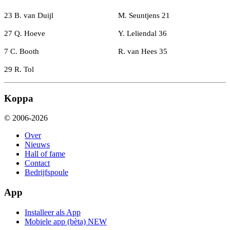
23 B. van Duijl
M. Seuntjens 21
27 Q. Hoeve
Y. Leliendal 36
7 C. Booth
R. van Hees 35
29 R. Tol
Koppa
© 2006-2026
Over
Nieuws
Hall of fame
Contact
Bedrijfspoule
App
Installeer als App
Mobiele app (bèta)
NEW