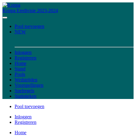
Koppa
Eredivisie 2023-2024
Pool toevoegen
NEW
Inloggen
Registreren
Home
Stand
Pools
Wedstrijden
Voorspellingen
Spelregels
Statistieken
Pool toevoegen
Inloggen
Registreren
Home