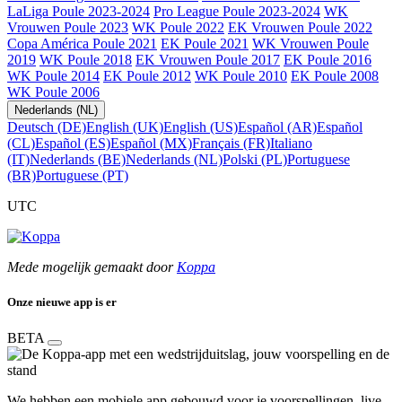
LaLiga Poule 2023-2024
Pro League Poule 2023-2024
WK
Vrouwen Poule 2023
WK Poule 2022
EK Vrouwen Poule 2022
Copa América Poule 2021
EK Poule 2021
WK Vrouwen Poule
2019
WK Poule 2018
EK Vrouwen Poule 2017
EK Poule 2016
WK Poule 2014
EK Poule 2012
WK Poule 2010
EK Poule 2008
WK Poule 2006
Nederlands (NL)
Deutsch (DE)
English (UK)
English (US)
Español (AR)
Español
(CL)
Español (ES)
Español (MX)
Français (FR)
Italiano
(IT)
Nederlands (BE)
Nederlands (NL)
Polski (PL)
Portuguese
(BR)
Portuguese (PT)
UTC
Mede mogelijk gemaakt door
Koppa
Onze nieuwe app is er
BETA
We hebben een mobiele app gebouwd voor je voorspellingen, live