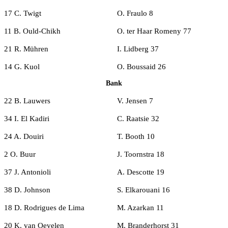
17 C. Twigt
O. Fraulo 8
11 B. Ould-Chikh
O. ter Haar Romeny 77
21 R. Mühren
I. Lidberg 37
14 G. Kuol
O. Boussaid 26
Bank
22 B. Lauwers
V. Jensen 7
34 I. El Kadiri
C. Raatsie 32
24 A. Douiri
T. Booth 10
2 O. Buur
J. Toornstra 18
37 J. Antonioli
A. Descotte 19
38 D. Johnson
S. Elkarouani 16
18 D. Rodrigues de Lima
M. Azarkan 11
20 K. van Oevelen
M. Branderhorst 31