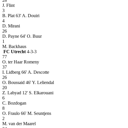
28
J. Flint
3
B. Plat
63' A. Douiri
4
D. Mirani
26
D. Payne
64' O. Buur
1
M. Backhaus
FC Utrecht
4-3-3
77
O. ter Haar Romeny
37
I. Lidberg
66' A. Descotte
26
O. Boussaid
46' Y. Leliendal
20
Z. Labyad
12' S. Elkarouani
6
C. Bozdogan
8
O. Fraulo
66' M. Seuntjens
2
M. van der Maarel