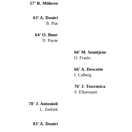
57' R. Mühren
63' A. Douiri
B. Plat
64' O. Buur
D. Payne
66' M. Seuntjens
O. Fraulo
66' A. Descotte
I. Lidberg
76' J. Toornstra
S. Elkarouani
78' J. Antonioli
L. Zeefuik
83' A. Douiri