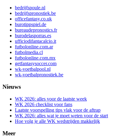
bedrijfspoule.nl
bedrijfspronostiek.be
officefantasy.co.uk
burotippspiel.de
bureaudepronostics.fr
burodelasporras.es
ufficiodifantacalcio.it
futbolonline.com.ar
futbolmedia.cl
futbolonline.com.mx
getfantasysoccer.com
wk-voetbalpool.nl
wk-voetbalpronostiek.be
Nieuws
WK 2026: alles voor de laatste week
WK 2026 checklist voor fans
Laatste voorspelling tips vlak voor de aftrap
WK 2026: alles wat je moet weten voor de start
Hoe volg je alle WK wedstrijden makkelijk
Meer