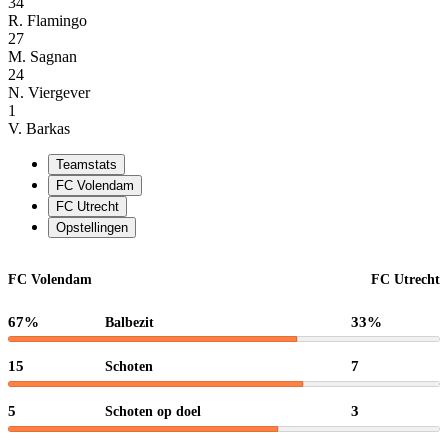
34
R. Flamingo
27
M. Sagnan
24
N. Viergever
1
V. Barkas
Teamstats
FC Volendam
FC Utrecht
Opstellingen
FC Volendam
FC Utrecht
67%
33%
Balbezit
15
7
Schoten
5
3
Schoten op doel