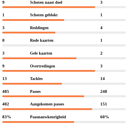
9
3
Schoten naast doel
1
1
Schoten geblokt
3
4
Reddingen
0
1
Rode kaarten
3
2
Gele kaarten
9
3
Overtredingen
13
14
Tackles
485
248
Passes
402
151
Aangekomen passes
83%
60%
Paasnauwkeurigheid