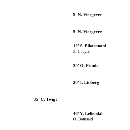
5' N. Viergever
5' N. Viergever
12' S. Elkarouani
Z. Labyad
20' O. Fraulo
20' I. Lidberg
35' C. Twigt
46' Y. Leliendal
O. Boussaid