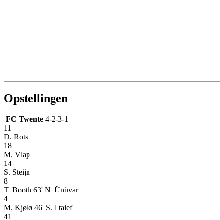
Opstellingen
FC Twente
4-2-3-1
11
D. Rots
18
M. Vlap
14
S. Steijn
8
T. Booth
63' N. Ünüvar
4
M. Kjølø
46' S. Ltaief
41