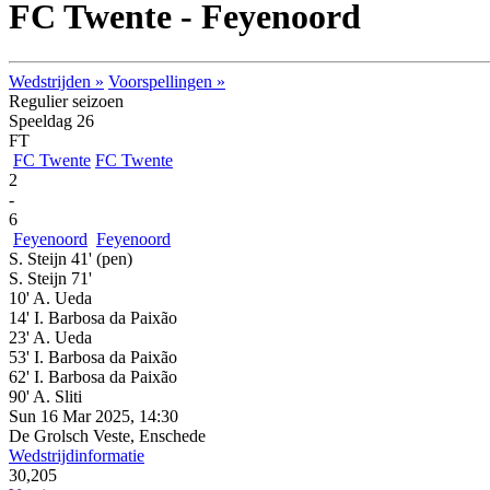
FC Twente - Feyenoord
Wedstrijden »
Voorspellingen »
Regulier seizoen
Speeldag 26
FT
FC Twente
FC Twente
2
-
6
Feyenoord
Feyenoord
S. Steijn 41'
(pen)
S. Steijn 71'
10' A. Ueda
14' I. Barbosa da Paixão
23' A. Ueda
53' I. Barbosa da Paixão
62' I. Barbosa da Paixão
90' A. Sliti
Sun 16 Mar 2025, 14:30
De Grolsch Veste, Enschede
Wedstrijdinformatie
30,205