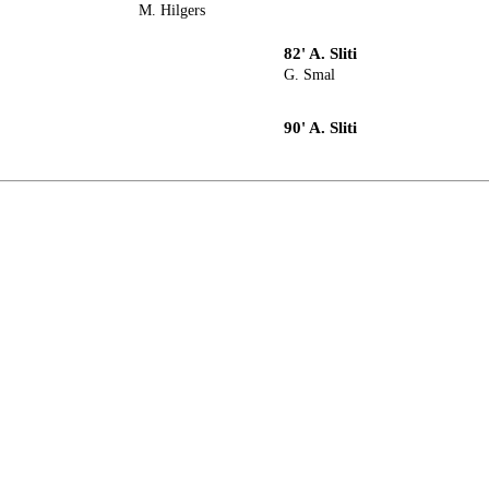
M. Hilgers
82' A. Sliti
G. Smal
90' A. Sliti