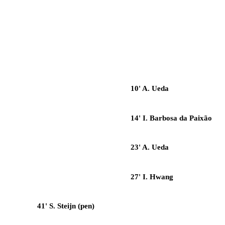
10' A. Ueda
14' I. Barbosa da Paixão
23' A. Ueda
27' I. Hwang
41' S. Steijn (pen)