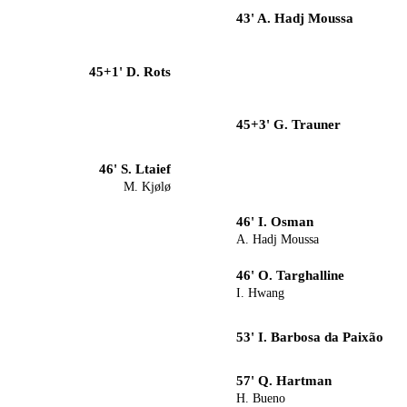
43' A. Hadj Moussa
45+1' D. Rots
45+3' G. Trauner
46' S. Ltaief
M. Kjølø
46' I. Osman
A. Hadj Moussa
46' O. Targhalline
I. Hwang
53' I. Barbosa da Paixão
57' Q. Hartman
H. Bueno