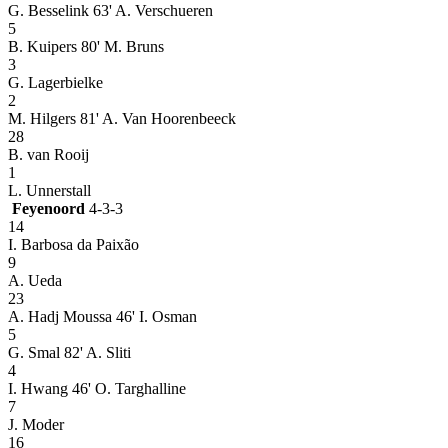
G. Besselink
63' A. Verschueren
5
B. Kuipers
80' M. Bruns
3
G. Lagerbielke
2
M. Hilgers
81' A. Van Hoorenbeeck
28
B. van Rooij
1
L. Unnerstall
Feyenoord
4-3-3
14
I. Barbosa da Paixão
9
A. Ueda
23
A. Hadj Moussa
46' I. Osman
5
G. Smal
82' A. Sliti
4
I. Hwang
46' O. Targhalline
7
J. Moder
16