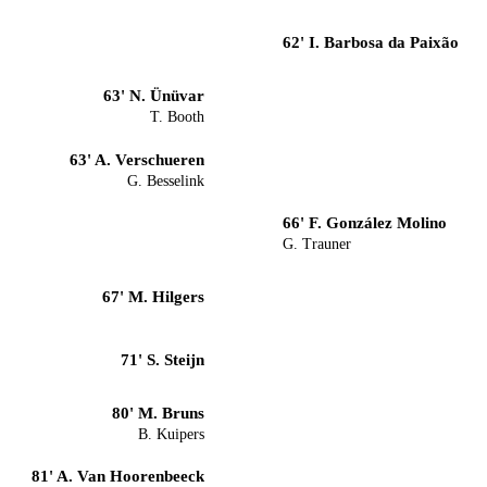
62' I. Barbosa da Paixão
63' N. Ünüvar
T. Booth
63' A. Verschueren
G. Besselink
66' F. González Molino
G. Trauner
67' M. Hilgers
71' S. Steijn
80' M. Bruns
B. Kuipers
81' A. Van Hoorenbeeck