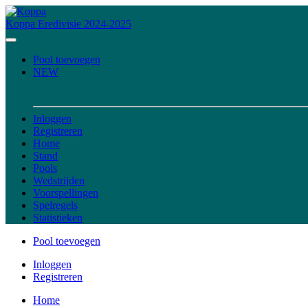
Koppa
Eredivisie 2024-2025
Pool toevoegen
NEW
Inloggen
Registreren
Home
Stand
Pools
Wedstrijden
Voorspellingen
Spelregels
Statistieken
Pool toevoegen
Inloggen
Registreren
Home