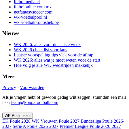
futbolmedia.cl
futbolonline.com.mx
getfantasysoccer.com
wk-voetbalpool.nl
wk-voetbalpronostiek.be
Nieuws
WK 2026: alles voor de laatste week
WK 2026 checklist voor fans
Laatste voorspelling tips vlak voor de aftrap
WK 2026: alles wat je moet weten voor de start
Hoe volg je alle WK wedstrijden makkelijk
Meer
Privacy
·
Voorwaarden
Als je vragen hebt of gewoon gedag wilt zeggen, stuur dan een mail
naar
team@koppafootball.com
WK Poule 2022
EK Poule 2028
WK Vrouwen Poule 2027
Bundesliga Poule 2026-
2027
Serie A Poule 2026-2027
Premier League Poule 2026-2027