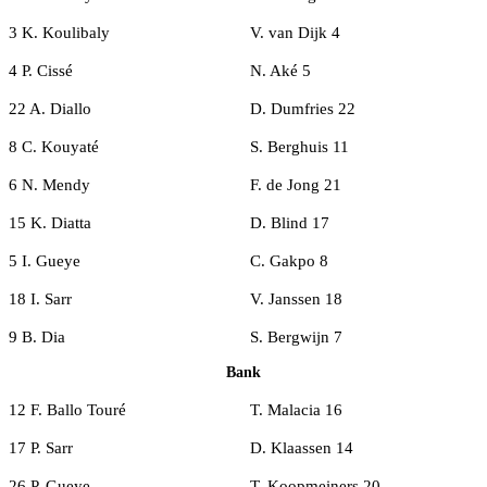
3 K. Koulibaly
V. van Dijk 4
4 P. Cissé
N. Aké 5
22 A. Diallo
D. Dumfries 22
8 C. Kouyaté
S. Berghuis 11
6 N. Mendy
F. de Jong 21
15 K. Diatta
D. Blind 17
5 I. Gueye
C. Gakpo 8
18 I. Sarr
V. Janssen 18
9 B. Dia
S. Bergwijn 7
Bank
12 F. Ballo Touré
T. Malacia 16
17 P. Sarr
D. Klaassen 14
26 P. Gueye
T. Koopmeiners 20