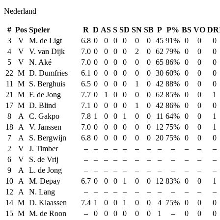
Nederland
#
Pos
Speler
R
D
AS
S
SD
SN
SB
P
P%
BS
VO
DR
3
V
M. de Ligt
6.8
0
0
0
0
0
0
45
91%
0
0
0
4
V
V. van Dijk
7.0
0
0
0
0
2
0
62
79%
0
0
0
5
V
N. Aké
7.0
0
0
0
0
0
0
65
86%
0
0
0
22
M
D. Dumfries
6.1
0
0
0
0
0
0
30
60%
0
0
0
11
M
S. Berghuis
6.5
0
0
0
0
1
0
42
88%
0
0
0
21
M
F. de Jong
7.7
0
1
0
0
0
0
62
85%
0
0
1
17
M
D. Blind
7.1
0
0
0
0
1
0
42
86%
0
0
0
8
A
C. Gakpo
7.8
1
0
0
1
0
0
11
64%
0
0
1
18
A
V. Janssen
7.0
0
0
0
0
0
0
12
75%
0
0
1
7
A
S. Bergwijn
6.8
0
0
0
0
0
0
20
75%
0
0
0
2
V
J. Timber
–
–
–
–
–
–
–
–
–
–
–
–
6
V
S. de Vrij
–
–
–
–
–
–
–
–
–
–
–
–
9
A
L. de Jong
–
–
–
–
–
–
–
–
–
–
–
–
10
A
M. Depay
6.7
0
0
0
1
0
0
12
83%
0
0
1
12
A
N. Lang
–
–
–
–
–
–
–
–
–
–
–
–
14
M
D. Klaassen
7.4
1
0
0
1
0
0
4
75%
0
0
0
15
M
M. de Roon
–
0
0
0
0
0
0
1
–
0
0
0