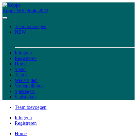
Koppa
WK Poule 2022
Team toevoegen
NEW
Inloggen
Registreren
Home
Stand
Teams
Wedstrijden
Voorspellingen
Spelregels
Statistieken
Team toevoegen
Inloggen
Registreren
Home