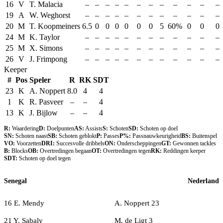
16
V
T. Malacia
–
–
–
–
–
–
–
–
–
–
–
–
19
A
W. Weghorst
–
–
–
–
–
–
–
–
–
–
–
–
20
M
T. Koopmeiners
6.5
0
0
0
0
0
0
5
60%
0
0
0
24
M
K. Taylor
–
–
–
–
–
–
–
–
–
–
–
–
25
M
X. Simons
–
–
–
–
–
–
–
–
–
–
–
–
26
V
J. Frimpong
–
–
–
–
–
–
–
–
–
–
–
–
Keeper
#
Pos
Speler
R
RK
SDT
23
K
A. Noppert
8.0
4
4
1
K
R. Pasveer
–
–
4
13
K
J. Bijlow
–
–
4
R:
Waardering
D:
Doelpunten
AS:
Assists
S:
Schoten
SD:
Schoten op doel
SN:
Schoten naast
SB:
Schoten geblokt
P:
Passes
P%:
Passnauwkeurigheid
BS:
Buitenspel
VO:
Voorzetten
DRI:
Succesvolle dribbels
ON:
Onderscheppingen
GT:
Gewonnen tackles
B:
Blocks
OB:
Overtredingen begaan
OT:
Overtredingen tegen
RK:
Reddingen keeper
SDT:
Schoten op doel tegen
Senegal
Nederland
16 E. Mendy
A. Noppert 23
21 Y. Sabaly
M. de Ligt 3