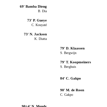
69' Bamba Dieng
B. Dia
73' P. Gueye
C. Kouyaté
73' N. Jackson
K. Diatta
79' D. Klaassen
S. Bergwijn
79' T. Koopmeiners
S. Berghuis
84' C. Gakpo
90' M. de Roon
C. Gakpo
90+4' N. Mendy