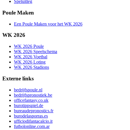
Speluitleg
Poule Maken
Een Poule Maken voor het WK 2026
WK 2026
WK 2026 Poule
WK 2026 Speelschema
WK 2026 Voetbal
WK 2026 Loting
WK 2026 Stadions
Externe links
bedrijfspoule.nl
bedrijfspronostiek.be
officefantasy.co.uk
burotippspiel.de
bureaudepronostics.fr
burodelasporras.es
ufficiodifantacalcio.it
futbolonline.com.ar