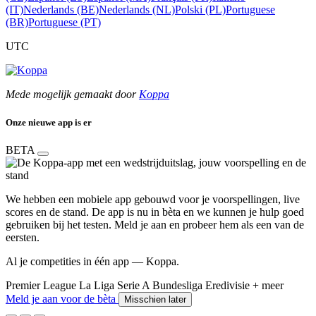
(IT)
Nederlands (BE)
Nederlands (NL)
Polski (PL)
Portuguese
(BR)
Portuguese (PT)
UTC
Mede mogelijk gemaakt door
Koppa
Onze nieuwe app is er
BETA
We hebben een mobiele app gebouwd voor je voorspellingen, live
scores en de stand. De app is nu in bèta en we kunnen je hulp goed
gebruiken bij het testen. Meld je aan en probeer hem als een van de
eersten.
Al je competities in één app — Koppa.
Premier League
La Liga
Serie A
Bundesliga
Eredivisie
+ meer
Meld je aan voor de bèta
Misschien later