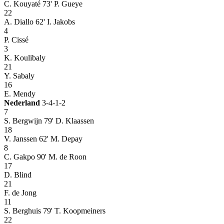
C. Kouyaté
73' P. Gueye
22
A. Diallo
62' I. Jakobs
4
P. Cissé
3
K. Koulibaly
21
Y. Sabaly
16
E. Mendy
Nederland
3-4-1-2
7
S. Bergwijn
79' D. Klaassen
18
V. Janssen
62' M. Depay
8
C. Gakpo
90' M. de Roon
17
D. Blind
21
F. de Jong
11
S. Berghuis
79' T. Koopmeiners
22