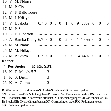
10
V
M. Ndiaye
–
–
–
–
–
–
–
–
–
–
–
–
11
M
P. Ciss
–
–
–
–
–
–
–
–
–
–
–
–
12
V
F. Ballo Touré
–
–
–
–
–
–
–
–
–
–
–
–
13
M
I. Ndiaye
–
–
–
–
–
–
–
–
–
–
–
–
14
V
I. Jakobs
6.7
0
0
0
0
1
0
9
78%
0
0
0
17
M
P. Sarr
–
–
–
–
–
–
–
–
–
–
–
–
19
A
F. Diedhiou
–
–
–
–
–
–
–
–
–
–
–
–
20
A
Bamba Dieng
6.7
0
0
0
0
2
0
1
100%
0
0
0
24
M
M. Name
–
–
–
–
–
–
–
–
–
–
–
–
25
M
M. Ndiaye
–
–
–
–
–
–
–
–
–
–
–
–
26
M
P. Gueye
6.7
0
0
0
1
0
0
14
64%
0
0
0
Keeper
#
Pos
Speler
R
RK
SDT
16
K
E. Mendy
5.7
1
3
1
K
S. Dieng
–
–
3
23
K
A. Gomis
–
–
3
R:
Waardering
D:
Doelpunten
AS:
Assists
S:
Schoten
SD:
Schoten op doel
SN:
Schoten naast
SB:
Schoten geblokt
P:
Passes
P%:
Passnauwkeurigheid
BS:
Buitenspel
VO:
Voorzetten
DRI:
Succesvolle dribbels
ON:
Onderscheppingen
GT:
Gewonnen tackles
B:
Blocks
OB:
Overtredingen begaan
OT:
Overtredingen tegen
RK:
Reddingen keeper
SDT:
Schoten op doel tegen