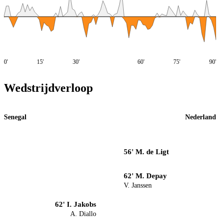
0'
15'
30'
60'
75'
90'
Wedstrijdverloop
Senegal
Nederland
56' M. de Ligt
62' M. Depay
V. Janssen
62' I. Jakobs
A. Diallo