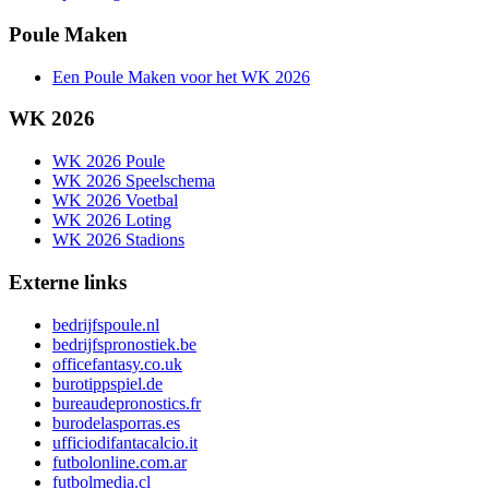
Poule Maken
Een Poule Maken voor het WK 2026
WK 2026
WK 2026 Poule
WK 2026 Speelschema
WK 2026 Voetbal
WK 2026 Loting
WK 2026 Stadions
Externe links
bedrijfspoule.nl
bedrijfspronostiek.be
officefantasy.co.uk
burotippspiel.de
bureaudepronostics.fr
burodelasporras.es
ufficiodifantacalcio.it
futbolonline.com.ar
futbolmedia.cl