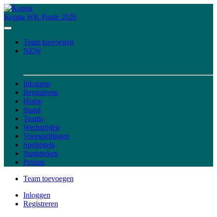
Koppa
WK Poule 2026
Team toevoegen
NEW
Inloggen
Registreren
Home
Stand
Teams
Wedstrijden
Voorspellingen
Spelregels
Statistieken
Prijzen
Team toevoegen
Inloggen
Registreren