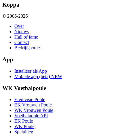
Koppa
© 2006-2026
Over
Nieuws
Hall of fame
Contact
Bedrijfspoule
App
Installeer als App
Mobiele app (bèta)
NEW
WK Voetbalpoule
Eredivisie Poule
EK Vrouwen Poule
WK Vrouwen Poule
Voetbalpoule API
EK Poule
WK Poule
Speluitleg