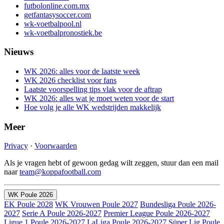
futbolonline.com.mx
getfantasysoccer.com
wk-voetbalpool.nl
wk-voetbalpronostiek.be
Nieuws
WK 2026: alles voor de laatste week
WK 2026 checklist voor fans
Laatste voorspelling tips vlak voor de aftrap
WK 2026: alles wat je moet weten voor de start
Hoe volg je alle WK wedstrijden makkelijk
Meer
Privacy
·
Voorwaarden
Als je vragen hebt of gewoon gedag wilt zeggen, stuur dan een mail
naar
team@koppafootball.com
WK Poule 2026
EK Poule 2028
WK Vrouwen Poule 2027
Bundesliga Poule 2026-
2027
Serie A Poule 2026-2027
Premier League Poule 2026-2027
Ligue 1 Poule 2026-2027
LaLiga Poule 2026-2027
Süper Lig Poule