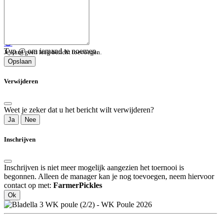
😀
Typ @ om iemand te noemen.
Je kunt geen leeg bericht toevoegen.
Opslaan
Verwijderen
Weet je zeker dat u het bericht wilt verwijderen?
Ja
Nee
Inschrijven
Inschrijven is niet meer mogelijk aangezien het toernooi is
begonnen. Alleen de manager kan je nog toevoegen, neem hiervoor
contact op met:
FarmerPickles
Ok