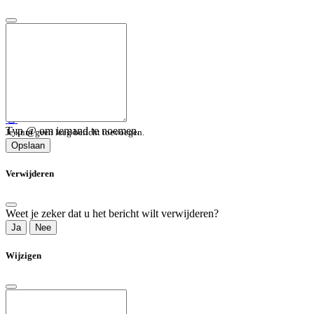
😀
Typ @ om iemand te noemen.
Je kunt geen leeg bericht toevoegen.
Opslaan
Verwijderen
Weet je zeker dat u het bericht wilt verwijderen?
Ja
Nee
Wijzigen