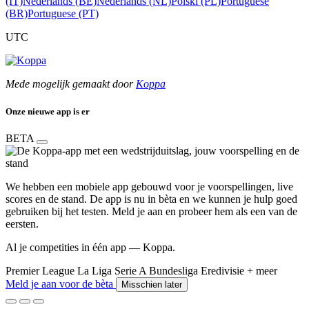
(IT)
Nederlands (BE)
Nederlands (NL)
Polski (PL)
Portuguese
(BR)
Portuguese (PT)
UTC
Mede mogelijk gemaakt door
Koppa
Onze nieuwe app is er
BETA
We hebben een mobiele app gebouwd voor je voorspellingen, live
scores en de stand. De app is nu in bèta en we kunnen je hulp goed
gebruiken bij het testen. Meld je aan en probeer hem als een van de
eersten.
Al je competities in één app — Koppa.
Premier League
La Liga
Serie A
Bundesliga
Eredivisie
+ meer
Meld je aan voor de bèta
Misschien later