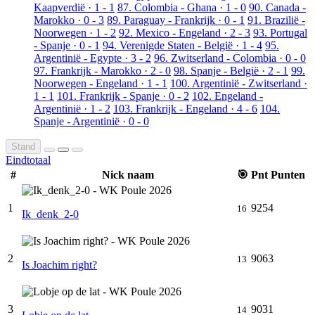
Kaapverdië · 1 - 1
87. Colombia - Ghana · 1 - 0
90. Canada -
Marokko · 0 - 3
89. Paraguay - Frankrijk · 0 - 1
91. Brazilië -
Noorwegen · 1 - 2
92. Mexico - Engeland · 2 - 3
93. Portugal
- Spanje · 0 - 1
94. Verenigde Staten - België · 1 - 4
95.
Argentinië - Egypte · 3 - 2
96. Zwitserland - Colombia · 0 - 0
97. Frankrijk - Marokko · 2 - 0
98. Spanje - België · 2 - 1
99.
Noorwegen - Engeland · 1 - 1
100. Argentinië - Zwitserland ·
1 - 1
101. Frankrijk - Spanje · 0 - 2
102. Engeland -
Argentinië · 1 - 2
103. Frankrijk - Engeland · 4 - 6
104.
Spanje - Argentinië · 0 - 0
Stand
Eindtotaal
#
Nick naam
🎯
Pnt
Punten
1
9254
16
Ik_denk_2-0
2
9063
13
Is Joachim right?
3
9031
14