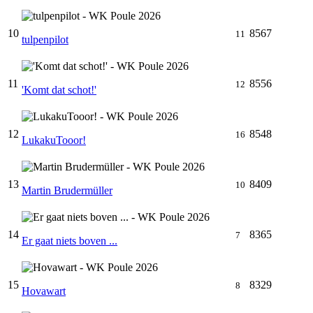
10
8567
11
tulpenpilot
11
8556
12
'Komt dat schot!'
12
8548
16
LukakuTooor!
13
8409
10
Martin Brudermüller
14
8365
7
Er gaat niets boven ...
15
8329
8
Hovawart