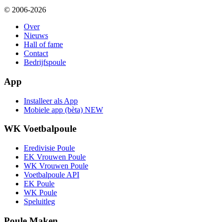
© 2006-2026
Over
Nieuws
Hall of fame
Contact
Bedrijfspoule
App
Installeer als App
Mobiele app (bèta)
NEW
WK Voetbalpoule
Eredivisie Poule
EK Vrouwen Poule
WK Vrouwen Poule
Voetbalpoule API
EK Poule
WK Poule
Speluitleg
Poule Maken