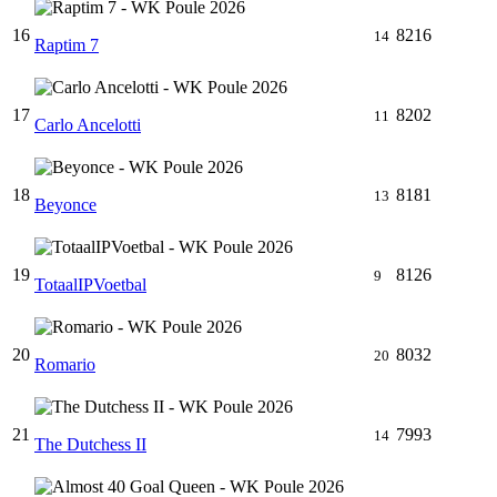
16
8216
14
Raptim 7
17
8202
11
Carlo Ancelotti
18
8181
13
Beyonce
19
8126
9
TotaalIPVoetbal
20
8032
20
Romario
21
7993
14
The Dutchess II