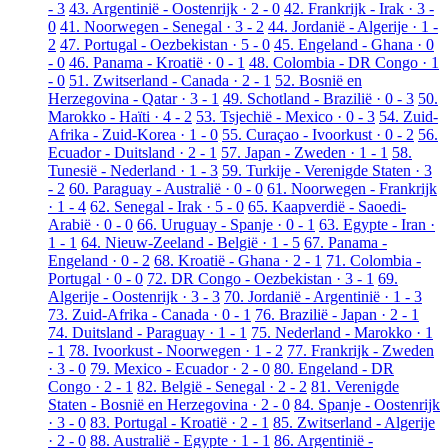
- 3
43. Argentinië - Oostenrijk · 2 - 0
42. Frankrijk - Irak · 3 -
0
41. Noorwegen - Senegal · 3 - 2
44. Jordanië - Algerije · 1 -
2
47. Portugal - Oezbekistan · 5 - 0
45. Engeland - Ghana · 0
- 0
46. Panama - Kroatië · 0 - 1
48. Colombia - DR Congo · 1
- 0
51. Zwitserland - Canada · 2 - 1
52. Bosnië en
Herzegovina - Qatar · 3 - 1
49. Schotland - Brazilië · 0 - 3
50.
Marokko - Haïti · 4 - 2
53. Tsjechië - Mexico · 0 - 3
54. Zuid-
Afrika - Zuid-Korea · 1 - 0
55. Curaçao - Ivoorkust · 0 - 2
56.
Ecuador - Duitsland · 2 - 1
57. Japan - Zweden · 1 - 1
58.
Tunesië - Nederland · 1 - 3
59. Turkije - Verenigde Staten · 3
- 2
60. Paraguay - Australië · 0 - 0
61. Noorwegen - Frankrijk
· 1 - 4
62. Senegal - Irak · 5 - 0
65. Kaapverdië - Saoedi-
Arabië · 0 - 0
66. Uruguay - Spanje · 0 - 1
63. Egypte - Iran ·
1 - 1
64. Nieuw-Zeeland - België · 1 - 5
67. Panama -
Engeland · 0 - 2
68. Kroatië - Ghana · 2 - 1
71. Colombia -
Portugal · 0 - 0
72. DR Congo - Oezbekistan · 3 - 1
69.
Algerije - Oostenrijk · 3 - 3
70. Jordanië - Argentinië · 1 - 3
73. Zuid-Afrika - Canada · 0 - 1
76. Brazilië - Japan · 2 - 1
74. Duitsland - Paraguay · 1 - 1
75. Nederland - Marokko · 1
- 1
78. Ivoorkust - Noorwegen · 1 - 2
77. Frankrijk - Zweden
· 3 - 0
79. Mexico - Ecuador · 2 - 0
80. Engeland - DR
Congo · 2 - 1
82. België - Senegal · 2 - 2
81. Verenigde
Staten - Bosnië en Herzegovina · 2 - 0
84. Spanje - Oostenrijk
· 3 - 0
83. Portugal - Kroatië · 2 - 1
85. Zwitserland - Algerije
· 2 - 0
88. Australië - Egypte · 1 - 1
86. Argentinië -