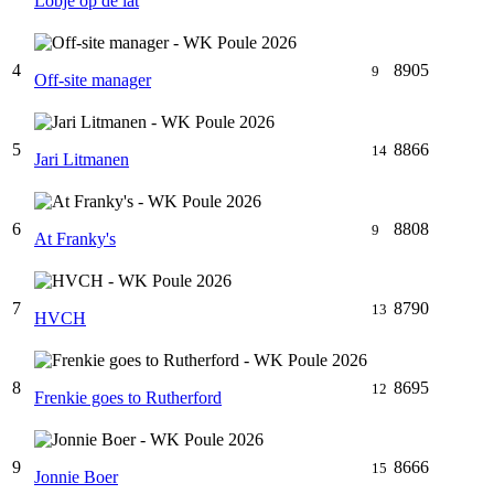
Lobje op de lat
4
8905
9
Off-site manager
5
8866
14
Jari Litmanen
6
8808
9
At Franky's
7
8790
13
HVCH
8
8695
12
Frenkie goes to Rutherford
9
8666
15
Jonnie Boer