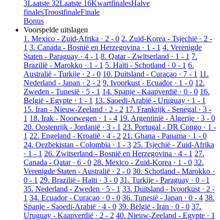
3
Laatste 32
Laatste 16
Kwartfinales
Halve
finales
Troostfinale
Finale
Bonus
Voorspelde uitslagen
1. Mexico - Zuid-Afrika · 2 - 0
2. Zuid-Korea - Tsjechië · 2 -
1
3. Canada - Bosnië en Herzegovina · 1 - 1
4. Verenigde
Staten - Paraguay · 4 - 1
8. Qatar - Zwitserland · 1 - 1
7.
Brazilië - Marokko · 1 - 1
5. Haïti - Schotland · 0 - 1
6.
Australië - Turkije · 2 - 0
10. Duitsland - Curaçao · 7 - 1
11.
Nederland - Japan · 2 - 2
9. Ivoorkust - Ecuador · 1 - 0
12.
Zweden - Tunesië · 5 - 1
14. Spanje - Kaapverdië · 0 - 0
16.
België - Egypte · 1 - 1
13. Saoedi-Arabië - Uruguay · 1 - 1
15. Iran - Nieuw-Zeeland · 2 - 2
17. Frankrijk - Senegal · 3 -
1
18. Irak - Noorwegen · 1 - 4
19. Argentinië - Algerije · 3 - 0
20. Oostenrijk - Jordanië · 3 - 1
23. Portugal - DR Congo · 1 -
1
22. Engeland - Kroatië · 4 - 2
21. Ghana - Panama · 1 - 0
24. Oezbekistan - Colombia · 1 - 3
25. Tsjechië - Zuid-Afrika
· 1 - 1
26. Zwitserland - Bosnië en Herzegovina · 4 - 1
27.
Canada - Qatar · 6 - 0
28. Mexico - Zuid-Korea · 1 - 0
32.
Verenigde Staten - Australië · 2 - 0
30. Schotland - Marokko ·
0 - 1
29. Brazilië - Haïti · 3 - 0
31. Turkije - Paraguay · 0 - 1
35. Nederland - Zweden · 5 - 1
33. Duitsland - Ivoorkust · 2 -
1
34. Ecuador - Curaçao · 0 - 0
36. Tunesië - Japan · 0 - 4
38.
Spanje - Saoedi-Arabië · 4 - 0
39. België - Iran · 0 - 0
37.
Uruguay - Kaapverdië · 2 - 2
40. Nieuw-Zeeland - Egypte · 1