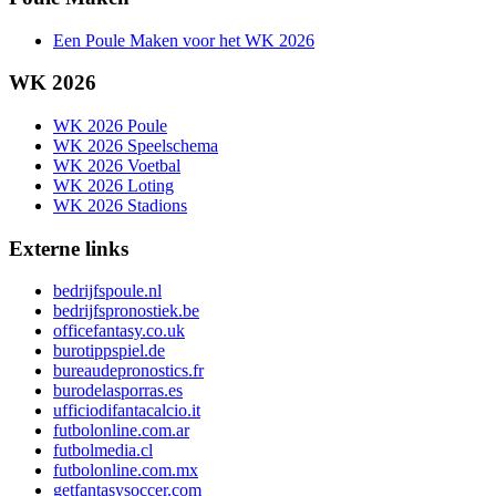
Een Poule Maken voor het WK 2026
WK 2026
WK 2026 Poule
WK 2026 Speelschema
WK 2026 Voetbal
WK 2026 Loting
WK 2026 Stadions
Externe links
bedrijfspoule.nl
bedrijfspronostiek.be
officefantasy.co.uk
burotippspiel.de
bureaudepronostics.fr
burodelasporras.es
ufficiodifantacalcio.it
futbolonline.com.ar
futbolmedia.cl
futbolonline.com.mx
getfantasysoccer.com