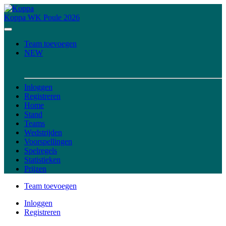
Koppa
WK Poule 2026
Team toevoegen
NEW
Inloggen
Registreren
Home
Stand
Teams
Wedstrijden
Voorspellingen
Spelregels
Statistieken
Prijzen
Team toevoegen
Inloggen
Registreren