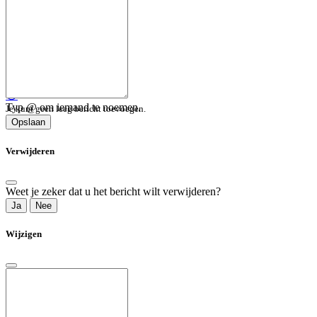
😀
Typ @ om iemand te noemen.
Je kunt geen leeg bericht toevoegen.
Opslaan
Verwijderen
Weet je zeker dat u het bericht wilt verwijderen?
Ja
Nee
Wijzigen