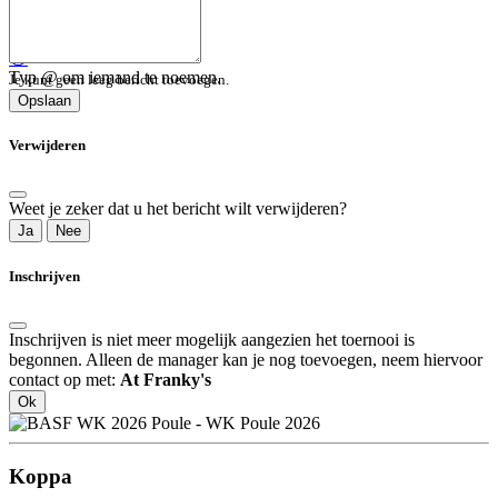
😀
Typ @ om iemand te noemen.
Je kunt geen leeg bericht toevoegen.
Opslaan
Verwijderen
Weet je zeker dat u het bericht wilt verwijderen?
Ja
Nee
Inschrijven
Inschrijven is niet meer mogelijk aangezien het toernooi is
begonnen. Alleen de manager kan je nog toevoegen, neem hiervoor
contact op met:
At Franky's
Ok
Koppa