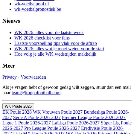
wk-voetbalpool.nl
wk-voetbalpronostiek.be
Nieuws
WK 2026: alles voor de laatste week
WK 2026 checklist voor fans
Laatste voorspelling tips vlak voor de aftrap
WK 2026: alles wat je moet weten voor de start
Hoe volg je alle WK wedstrijden makkelijk
Meer
Privacy
·
Voorwaarden
Als je vragen hebt of gewoon gedag wilt zeggen, stuur dan een mail
naar
team@koppafootball.com
WK Poule 2026
EK Poule 2028
WK Vrouwen Poule 2027
Bundesliga Poule 2026-
2027
Serie A Poule 2026-2027
Premier League Poule 2026-2027
Ligue 1 Poule 2026-2027
LaLiga Poule 2026-2027
Süper Lig Poule
2026-2027
Pro League Poule 2026-2027
Eredivisie Poule 2026-
2027
Liga MX Poule 2026-2027
WK Poule 2026
Primera División