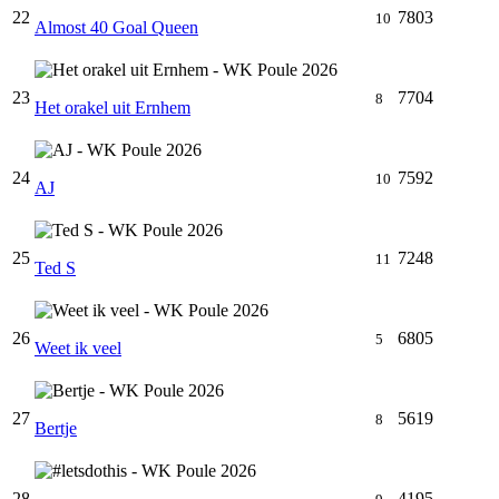
22
7803
10
Almost 40 Goal Queen
23
7704
8
Het orakel uit Ernhem
24
7592
10
AJ
25
7248
11
Ted S
26
6805
5
Weet ik veel
27
5619
8
Bertje
28
4195