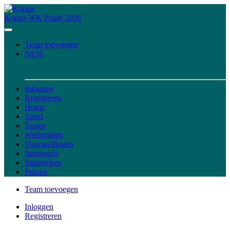
Koppa
WK Poule 2026
Team toevoegen
NEW
Inloggen
Registreren
Home
Stand
Teams
Wedstrijden
Voorspellingen
Spelregels
Statistieken
Prijzen
Team toevoegen
Inloggen
Registreren