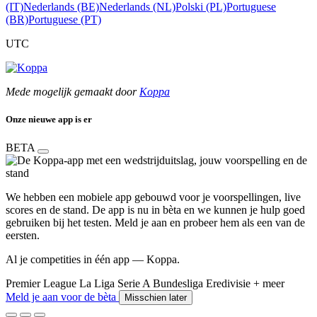
(IT)
Nederlands (BE)
Nederlands (NL)
Polski (PL)
Portuguese
(BR)
Portuguese (PT)
UTC
Mede mogelijk gemaakt door
Koppa
Onze nieuwe app is er
BETA
We hebben een mobiele app gebouwd voor je voorspellingen, live
scores en de stand. De app is nu in bèta en we kunnen je hulp goed
gebruiken bij het testen. Meld je aan en probeer hem als een van de
eersten.
Al je competities in één app — Koppa.
Premier League
La Liga
Serie A
Bundesliga
Eredivisie
+ meer
Meld je aan voor de bèta
Misschien later