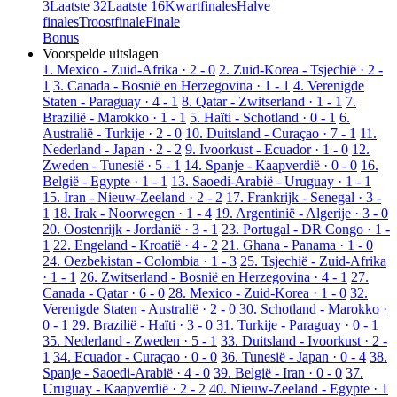
3
Laatste 32
Laatste 16
Kwartfinales
Halve
finales
Troostfinale
Finale
Bonus
Voorspelde uitslagen
1. Mexico - Zuid-Afrika · 2 - 0
2. Zuid-Korea - Tsjechië · 2 -
1
3. Canada - Bosnië en Herzegovina · 1 - 1
4. Verenigde
Staten - Paraguay · 4 - 1
8. Qatar - Zwitserland · 1 - 1
7.
Brazilië - Marokko · 1 - 1
5. Haïti - Schotland · 0 - 1
6.
Australië - Turkije · 2 - 0
10. Duitsland - Curaçao · 7 - 1
11.
Nederland - Japan · 2 - 2
9. Ivoorkust - Ecuador · 1 - 0
12.
Zweden - Tunesië · 5 - 1
14. Spanje - Kaapverdië · 0 - 0
16.
België - Egypte · 1 - 1
13. Saoedi-Arabië - Uruguay · 1 - 1
15. Iran - Nieuw-Zeeland · 2 - 2
17. Frankrijk - Senegal · 3 -
1
18. Irak - Noorwegen · 1 - 4
19. Argentinië - Algerije · 3 - 0
20. Oostenrijk - Jordanië · 3 - 1
23. Portugal - DR Congo · 1 -
1
22. Engeland - Kroatië · 4 - 2
21. Ghana - Panama · 1 - 0
24. Oezbekistan - Colombia · 1 - 3
25. Tsjechië - Zuid-Afrika
· 1 - 1
26. Zwitserland - Bosnië en Herzegovina · 4 - 1
27.
Canada - Qatar · 6 - 0
28. Mexico - Zuid-Korea · 1 - 0
32.
Verenigde Staten - Australië · 2 - 0
30. Schotland - Marokko ·
0 - 1
29. Brazilië - Haïti · 3 - 0
31. Turkije - Paraguay · 0 - 1
35. Nederland - Zweden · 5 - 1
33. Duitsland - Ivoorkust · 2 -
1
34. Ecuador - Curaçao · 0 - 0
36. Tunesië - Japan · 0 - 4
38.
Spanje - Saoedi-Arabië · 4 - 0
39. België - Iran · 0 - 0
37.
Uruguay - Kaapverdië · 2 - 2
40. Nieuw-Zeeland - Egypte · 1