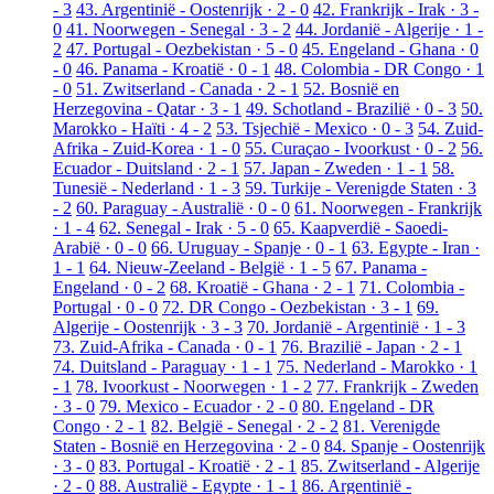
- 3
43. Argentinië - Oostenrijk · 2 - 0
42. Frankrijk - Irak · 3 -
0
41. Noorwegen - Senegal · 3 - 2
44. Jordanië - Algerije · 1 -
2
47. Portugal - Oezbekistan · 5 - 0
45. Engeland - Ghana · 0
- 0
46. Panama - Kroatië · 0 - 1
48. Colombia - DR Congo · 1
- 0
51. Zwitserland - Canada · 2 - 1
52. Bosnië en
Herzegovina - Qatar · 3 - 1
49. Schotland - Brazilië · 0 - 3
50.
Marokko - Haïti · 4 - 2
53. Tsjechië - Mexico · 0 - 3
54. Zuid-
Afrika - Zuid-Korea · 1 - 0
55. Curaçao - Ivoorkust · 0 - 2
56.
Ecuador - Duitsland · 2 - 1
57. Japan - Zweden · 1 - 1
58.
Tunesië - Nederland · 1 - 3
59. Turkije - Verenigde Staten · 3
- 2
60. Paraguay - Australië · 0 - 0
61. Noorwegen - Frankrijk
· 1 - 4
62. Senegal - Irak · 5 - 0
65. Kaapverdië - Saoedi-
Arabië · 0 - 0
66. Uruguay - Spanje · 0 - 1
63. Egypte - Iran ·
1 - 1
64. Nieuw-Zeeland - België · 1 - 5
67. Panama -
Engeland · 0 - 2
68. Kroatië - Ghana · 2 - 1
71. Colombia -
Portugal · 0 - 0
72. DR Congo - Oezbekistan · 3 - 1
69.
Algerije - Oostenrijk · 3 - 3
70. Jordanië - Argentinië · 1 - 3
73. Zuid-Afrika - Canada · 0 - 1
76. Brazilië - Japan · 2 - 1
74. Duitsland - Paraguay · 1 - 1
75. Nederland - Marokko · 1
- 1
78. Ivoorkust - Noorwegen · 1 - 2
77. Frankrijk - Zweden
· 3 - 0
79. Mexico - Ecuador · 2 - 0
80. Engeland - DR
Congo · 2 - 1
82. België - Senegal · 2 - 2
81. Verenigde
Staten - Bosnië en Herzegovina · 2 - 0
84. Spanje - Oostenrijk
· 3 - 0
83. Portugal - Kroatië · 2 - 1
85. Zwitserland - Algerije
· 2 - 0
88. Australië - Egypte · 1 - 1
86. Argentinië -