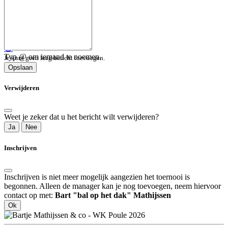
😀
Typ @ om iemand te noemen.
Je kunt geen leeg bericht toevoegen.
Opslaan
Verwijderen
Weet je zeker dat u het bericht wilt verwijderen?
Ja
Nee
Inschrijven
Inschrijven is niet meer mogelijk aangezien het toernooi is
begonnen. Alleen de manager kan je nog toevoegen, neem hiervoor
contact op met:
Bart "bal op het dak" Mathijssen
Ok