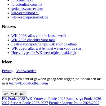
futbolmedia.cl
futbolonline.com.mx
getfantasysoccer.com
wk-voetbalpool.nl
wk-voetbalpronostiek.be
Nieuws
WK 2026: alles voor de laatste week
WK 2026 checklist voor fans
Laatste voorspelling tips vlak voor de aftrap
WK 2026: alles wat je moet weten voor de start
Hoe volg je alle WK wedstrijden makkelijk
Meer
Privacy
·
Voorwaarden
Als je vragen hebt of gewoon gedag wilt zeggen, stuur dan een mail
naar
team@koppafootball.com
WK Poule 2026
EK Poule 2028
WK Vrouwen Poule 2027
Bundesliga Poule 2026-
2027
Serie A Poule 2026-2027
Premier League Poule 2026-2027