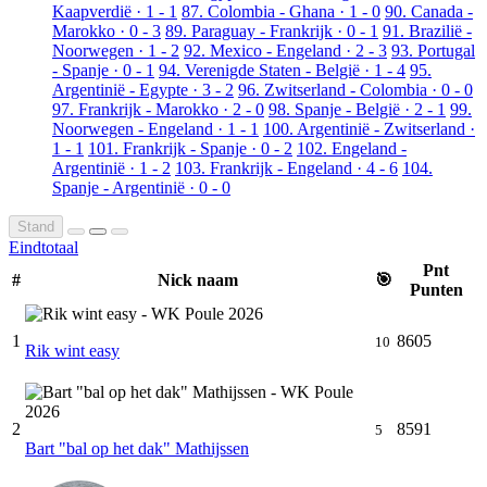
Kaapverdië · 1 - 1
87. Colombia - Ghana · 1 - 0
90. Canada -
Marokko · 0 - 3
89. Paraguay - Frankrijk · 0 - 1
91. Brazilië -
Noorwegen · 1 - 2
92. Mexico - Engeland · 2 - 3
93. Portugal
- Spanje · 0 - 1
94. Verenigde Staten - België · 1 - 4
95.
Argentinië - Egypte · 3 - 2
96. Zwitserland - Colombia · 0 - 0
97. Frankrijk - Marokko · 2 - 0
98. Spanje - België · 2 - 1
99.
Noorwegen - Engeland · 1 - 1
100. Argentinië - Zwitserland ·
1 - 1
101. Frankrijk - Spanje · 0 - 2
102. Engeland -
Argentinië · 1 - 2
103. Frankrijk - Engeland · 4 - 6
104.
Spanje - Argentinië · 0 - 0
Stand
Eindtotaal
Pnt
#
Nick naam
🎯
Punten
1
8605
10
Rik wint easy
2
8591
5
Bart "bal op het dak" Mathijssen