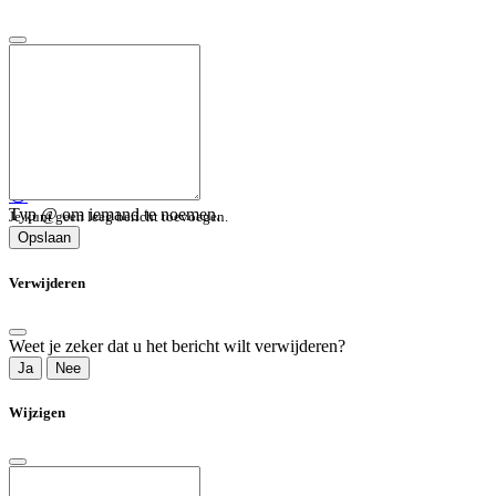
😀
Typ @ om iemand te noemen.
Je kunt geen leeg bericht toevoegen.
Opslaan
Verwijderen
Weet je zeker dat u het bericht wilt verwijderen?
Ja
Nee
Wijzigen