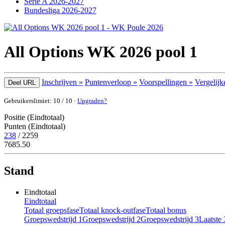
Serie A 2026-2027
Bundesliga 2026-2027
All Options WK 2026 pool 1
Inschrijven »
Puntenverloop »
Voorspellingen »
Vergelijk
Deel URL
Gebruikerslimiet: 10 / 10 ·
Upgraden?
Positie (Eindtotaal)
Punten (Eindtotaal)
238
/ 2259
7685.50
Stand
Eindtotaal
Eindtotaal
Totaal groepsfase
Totaal knock-outfase
Totaal bonus
Groepswedstrijd 1
Groepswedstrijd 2
Groepswedstrijd 3
Laatste 