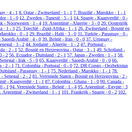
ay · 4 - 1
8. Qatar - Zwitserland · 1 - 1
7. Brazilië - Marokko · 1 - 1
dor · 1 - 0
12. Zweden - Tunesië · 5 - 1
14. Spanje - Kaapverdië · 0 -
ak - Noorwegen · 1 - 4
19. Argentinië - Algerije · 3 - 0
20. Oostenrijk
 · 1 - 3
25. Tsjechië - Zuid-Afrika · 1 - 1
26. Zwitserland - Bosnië en
Marokko · 0 - 1
29. Brazilië - Haïti · 3 - 0
31. Turkije - Paraguay · 0 -
- Saoedi-Arabië · 4 - 0
39. België - Iran · 0 - 0
37. Uruguay -
negal · 3 - 2
44. Jordanië - Algerije · 1 - 2
47. Portugal -
da · 2 - 1
52. Bosnië en Herzegovina - Qatar · 3 - 1
49. Schotland -
0 - 2
56. Ecuador - Duitsland · 2 - 1
57. Japan - Zweden · 1 - 1
58.
Senegal - Irak · 5 - 0
65. Kaapverdië - Saoedi-Arabië · 0 - 0
66.
 · 2 - 1
71. Colombia - Portugal · 0 - 0
72. DR Congo - Oezbekistan
Duitsland - Paraguay · 1 - 1
75. Nederland - Marokko · 1 - 1
78.
 - Senegal · 2 - 2
81. Verenigde Staten - Bosnië en Herzegovina · 2 -
nië - Kaapverdië · 1 - 1
87. Colombia - Ghana · 1 - 0
90. Canada -
0 - 1
94. Verenigde Staten - België · 1 - 4
95. Argentinië - Egypte · 3
. Argentinië - Zwitserland · 1 - 1
101. Frankrijk - Spanje · 0 - 2
102.