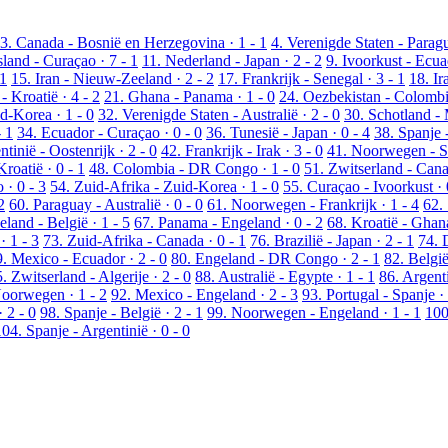
3. Canada - Bosnië en Herzegovina · 1 - 1
4. Verenigde Staten - Paragu
sland - Curaçao · 7 - 1
11. Nederland - Japan · 2 - 2
9. Ivoorkust - Ecua
 1
15. Iran - Nieuw-Zeeland · 2 - 2
17. Frankrijk - Senegal · 3 - 1
18. Ir
- Kroatië · 4 - 2
21. Ghana - Panama · 1 - 0
24. Oezbekistan - Colombia
d-Korea · 1 - 0
32. Verenigde Staten - Australië · 2 - 0
30. Schotland - 
- 1
34. Ecuador - Curaçao · 0 - 0
36. Tunesië - Japan · 0 - 4
38. Spanje 
ntinië - Oostenrijk · 2 - 0
42. Frankrijk - Irak · 3 - 0
41. Noorwegen - Se
roatië · 0 - 1
48. Colombia - DR Congo · 1 - 0
51. Zwitserland - Cana
 · 0 - 3
54. Zuid-Afrika - Zuid-Korea · 1 - 0
55. Curaçao - Ivoorkust · 
2
60. Paraguay - Australië · 0 - 0
61. Noorwegen - Frankrijk · 1 - 4
62. 
land - België · 1 - 5
67. Panama - Engeland · 0 - 2
68. Kroatië - Ghana
· 1 - 3
73. Zuid-Afrika - Canada · 0 - 1
76. Brazilië - Japan · 2 - 1
74. 
. Mexico - Ecuador · 2 - 0
80. Engeland - DR Congo · 2 - 1
82. België
. Zwitserland - Algerije · 2 - 0
88. Australië - Egypte · 1 - 1
86. Argenti
Noorwegen · 1 - 2
92. Mexico - Engeland · 2 - 3
93. Portugal - Spanje · 
 2 - 0
98. Spanje - België · 2 - 1
99. Noorwegen - Engeland · 1 - 1
100
104. Spanje - Argentinië · 0 - 0