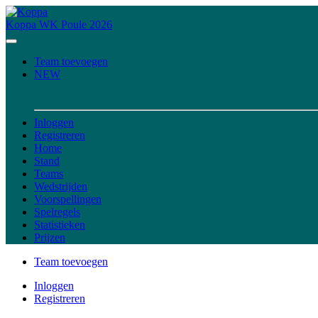
Koppa
WK Poule 2026
Team toevoegen
NEW
Inloggen
Registreren
Home
Stand
Teams
Wedstrijden
Voorspellingen
Spelregels
Statistieken
Prijzen
Team toevoegen
Inloggen
Registreren