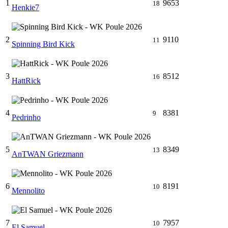
1
9653
18
Henkie7
2
9110
11
Spinning Bird Kick
3
8512
16
HattRick
4
8381
9
Pedrinho
5
8349
13
AnTWAN Griezmann
6
8191
10
Mennolito
7
7957
10
El Samuel