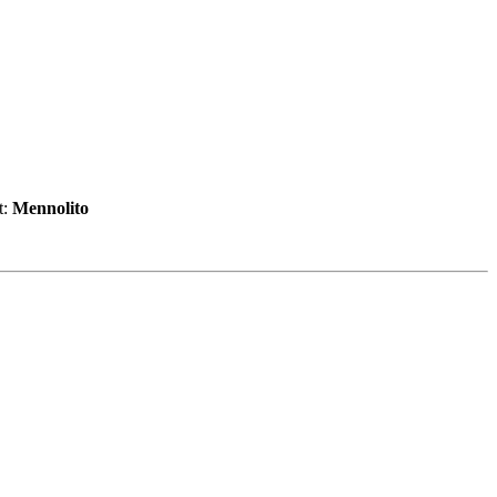
t:
Mennolito