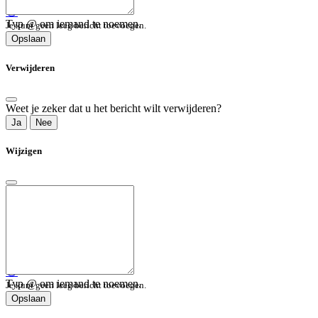
😀
Typ @ om iemand te noemen.
Je kunt geen leeg bericht toevoegen.
Opslaan
Verwijderen
Weet je zeker dat u het bericht wilt verwijderen?
Ja
Nee
Wijzigen
😀
Typ @ om iemand te noemen.
Je kunt geen leeg bericht toevoegen.
Opslaan