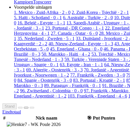
Kampioen
Topscorer
Voorspelde uitslagen
1. Mexico - Zuid-Afrika · 2 - 0
2. Zuid-Korea - Tsjechië · 2 - 1
5. Haïti - Schotland · 0 - 1
6. Australië - Turkije · 2 - 0
10. Duit
0
16. België - Egypte · 1 - 1
13. Saoedi-Arabië - Uruguay · 1 -
- Jordanië · 3 - 1
23. Portugal - DR Congo · 1 - 1
22. Engeland 
Herzegovina · 4 - 1
27. Canada - Qatar · 6 - 0
28. Mexico - Zui
1
35. Nederland - Zweden · 5 - 1
33. Duitsland - Ivoorkust · 2 
Kaapverdië · 2 - 2
40. Nieuw-Zeeland - Egypte · 1 - 3
43. Arge
Oezbekistan · 5 - 0
45. Engeland - Ghana · 0 - 0
46. Panama - K
Brazilië · 0 - 3
50. Marokko - Haïti · 4 - 2
53. Tsjechië - Mexico
Tunesië - Nederland · 1 - 3
59. Turkije - Verenigde Staten · 3 - 
Uruguay - Spanje · 0 - 1
63. Egypte - Iran · 1 - 1
64. Nieuw-Zee
· 3 - 1
69. Algerije - Oostenrijk · 3 - 3
70. Jordanië - Argentinië 
Ivoorkust - Noorwegen · 1 - 2
77. Frankrijk - Zweden · 3 - 0
79
0
84. Spanje - Oostenrijk · 3 - 0
83. Portugal - Kroatië · 2 - 1
85
Marokko · 0 - 3
89. Paraguay - Frankrijk · 0 - 1
91. Brazilië - 
- 2
96. Zwitserland - Colombia · 0 - 0
97. Frankrijk - Marokko ·
Engeland - Argentinië · 1 - 2
103. Frankrijk - Engeland · 4 - 6
Stand
Eindtotaal
#
Nick naam
🎯
Pnt
Punten