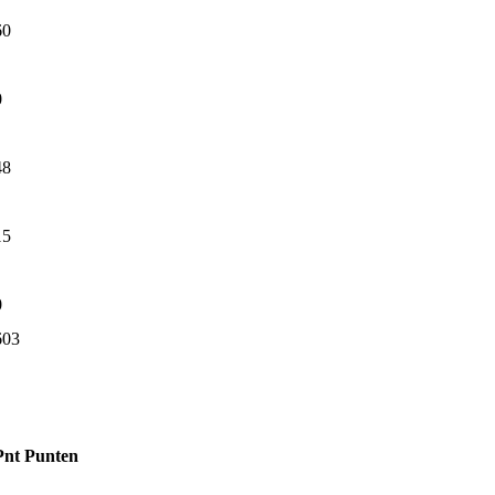
60
0
48
15
0
603
Pnt
Punten