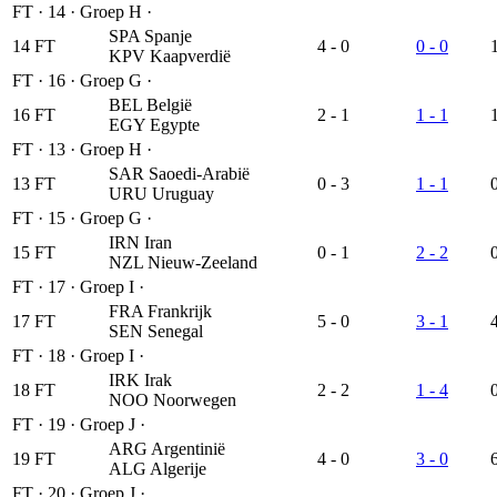
FT
·
14
·
Groep H
·
SPA
Spanje
14
FT
4 - 0
0 - 0
KPV
Kaapverdië
FT
·
16
·
Groep G
·
BEL
België
16
FT
2 - 1
1 - 1
EGY
Egypte
FT
·
13
·
Groep H
·
SAR
Saoedi-Arabië
13
FT
0 - 3
1 - 1
URU
Uruguay
FT
·
15
·
Groep G
·
IRN
Iran
15
FT
0 - 1
2 - 2
NZL
Nieuw-Zeeland
FT
·
17
·
Groep I
·
FRA
Frankrijk
17
FT
5 - 0
3 - 1
SEN
Senegal
FT
·
18
·
Groep I
·
IRK
Irak
18
FT
2 - 2
1 - 4
NOO
Noorwegen
FT
·
19
·
Groep J
·
ARG
Argentinië
19
FT
4 - 0
3 - 0
ALG
Algerije
FT
·
20
·
Groep J
·