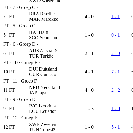
ZWI
Zwitserland
FT
·
7
·
Groep C
·
BRA
Brazilië
7
FT
4 - 0
1 - 1
MAR
Marokko
FT
·
5
·
Groep C
·
HAI
Haïti
5
FT
1 - 0
0 - 1
SCO
Schotland
FT
·
6
·
Groep D
·
AUS
Australië
6
FT
2 - 1
2 - 0
TUR
Turkije
FT
·
10
·
Groep E
·
DUI
Duitsland
10
FT
4 - 1
7 - 1
CUR
Curaçao
FT
·
11
·
Groep F
·
NED
Nederland
11
FT
4 - 0
2 - 2
JAP
Japan
FT
·
9
·
Groep E
·
IVO
Ivoorkust
9
FT
1 - 3
1 - 0
ECU
Ecuador
FT
·
12
·
Groep F
·
ZWE
Zweden
12
FT
1 - 0
5 - 1
TUN
Tunesië