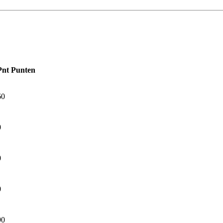
Pnt
Punten
60
0
0
0
90