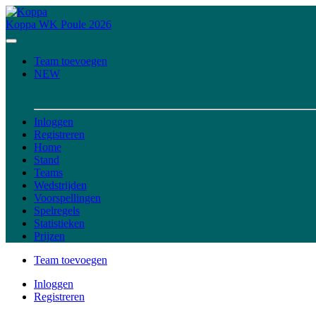
Koppa
WK Poule 2026
Team toevoegen
NEW
Inloggen
Registreren
Home
Stand
Teams
Wedstrijden
Voorspellingen
Spelregels
Statistieken
Prijzen
Team toevoegen
Inloggen
Registreren