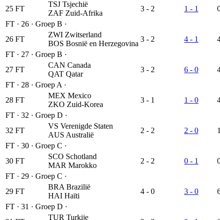
TSJ
Tsjechië
25
FT
3 - 2
1 - 1
ZAF
Zuid-Afrika
FT
·
26
·
Groep B
·
ZWI
Zwitserland
26
FT
3 - 2
4 - 1
BOS
Bosnië en Herzegovina
FT
·
27
·
Groep B
·
CAN
Canada
27
FT
3 - 2
6 - 0
QAT
Qatar
FT
·
28
·
Groep A
·
MEX
Mexico
28
FT
3 - 1
1 - 0
ZKO
Zuid-Korea
FT
·
32
·
Groep D
·
VS
Verenigde Staten
32
FT
2 - 2
2 - 0
AUS
Australië
FT
·
30
·
Groep C
·
SCO
Schotland
30
FT
2 - 2
0 - 1
MAR
Marokko
FT
·
29
·
Groep C
·
BRA
Brazilië
29
FT
4 - 0
3 - 0
HAI
Haïti
FT
·
31
·
Groep D
·
TUR
Turkije