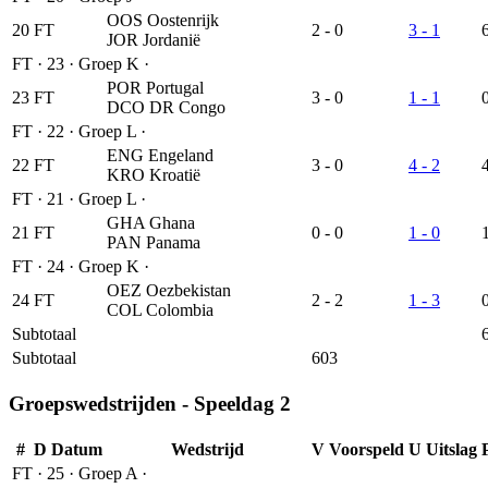
OOS
Oostenrijk
20
FT
2 - 0
3 - 1
JOR
Jordanië
FT
·
23
·
Groep K
·
POR
Portugal
23
FT
3 - 0
1 - 1
DCO
DR Congo
FT
·
22
·
Groep L
·
ENG
Engeland
22
FT
3 - 0
4 - 2
KRO
Kroatië
FT
·
21
·
Groep L
·
GHA
Ghana
21
FT
0 - 0
1 - 0
PAN
Panama
FT
·
24
·
Groep K
·
OEZ
Oezbekistan
24
FT
2 - 2
1 - 3
COL
Colombia
Subtotaal
Subtotaal
603
Groepswedstrijden - Speeldag 2
#
D
Datum
Wedstrijd
V
Voorspeld
U
Uitslag
FT
·
25
·
Groep A
·