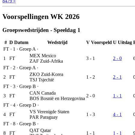
8479 »
Voorspellingen WK 2026
Groepswedstrijden - Speeldag 1
#
D
Datum
Wedstrijd
V
Voorspeld
U
Uitslag
FT
·
1
·
Groep A
·
MEX
Mexico
1
FT
3 - 1
2 - 0
ZAF
Zuid-Afrika
FT
·
2
·
Groep A
·
ZKO
Zuid-Korea
2
FT
1 - 2
2 - 1
TSJ
Tsjechië
FT
·
3
·
Groep B
·
CAN
Canada
3
FT
2 - 0
1 - 1
BOS
Bosnië en Herzegovina
FT
·
4
·
Groep D
·
VS
Verenigde Staten
4
FT
1 - 3
4 - 1
PAR
Paraguay
FT
·
8
·
Groep B
·
QAT
Qatar
8
FT
1 - 1
1 - 1