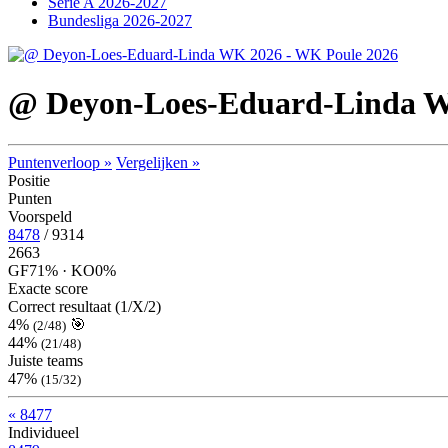
Serie A 2026-2027
Bundesliga 2026-2027
@ Deyon-Loes-Eduard-Linda 
Puntenverloop »
Vergelijken »
Positie
Punten
Voorspeld
8478
/ 9314
2663
GF
71% ·
KO
0%
Exacte score
Correct resultaat (1/X/2)
4%
🎯
(2/48)
44%
(21/48)
Juiste teams
47%
(15/32)
« 8477
Individueel