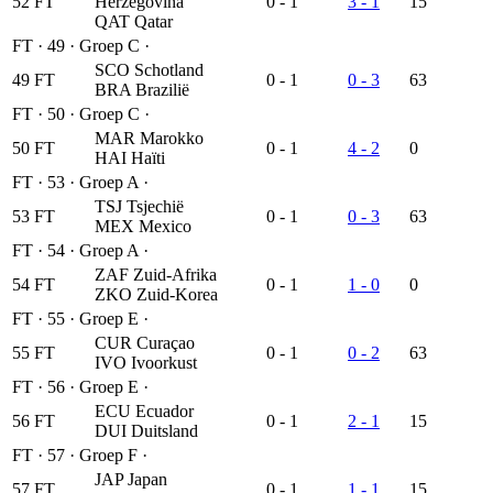
52
FT
Herzegovina
0 - 1
3 - 1
15
QAT
Qatar
FT
·
49
·
Groep C
·
SCO
Schotland
49
FT
0 - 1
0 - 3
63
BRA
Brazilië
FT
·
50
·
Groep C
·
MAR
Marokko
50
FT
0 - 1
4 - 2
0
HAI
Haïti
FT
·
53
·
Groep A
·
TSJ
Tsjechië
53
FT
0 - 1
0 - 3
63
MEX
Mexico
FT
·
54
·
Groep A
·
ZAF
Zuid-Afrika
54
FT
0 - 1
1 - 0
0
ZKO
Zuid-Korea
FT
·
55
·
Groep E
·
CUR
Curaçao
55
FT
0 - 1
0 - 2
63
IVO
Ivoorkust
FT
·
56
·
Groep E
·
ECU
Ecuador
56
FT
0 - 1
2 - 1
15
DUI
Duitsland
FT
·
57
·
Groep F
·
JAP
Japan
57
FT
0 - 1
1 - 1
15