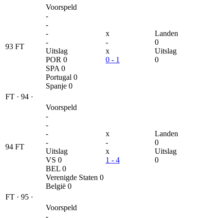
Voorspeld
-
-
-
x
Landen
-
-
0
93
FT
Uitslag
x
Uitslag
POR
0
0 - 1
0
SPA
0
Portugal
0
Spanje
0
FT
·
94
·
Voorspeld
-
-
-
x
Landen
-
-
0
94
FT
Uitslag
x
Uitslag
VS
0
1 - 4
0
BEL
0
Verenigde Staten
0
België
0
FT
·
95
·
Voorspeld
-