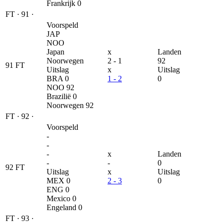
Frankrijk
0
FT
·
91
·
Voorspeld
JAP
NOO
Japan
x
Landen
Noorwegen
2 - 1
92
91
FT
Uitslag
x
Uitslag
BRA
0
1 - 2
0
NOO
92
Brazilië
0
Noorwegen
92
FT
·
92
·
Voorspeld
-
-
-
x
Landen
-
-
0
92
FT
Uitslag
x
Uitslag
MEX
0
2 - 3
0
ENG
0
Mexico
0
Engeland
0
FT
·
93
·