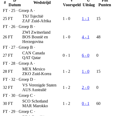
D
V
U
Pnt
#
Wedstrijd
Datum
Voorspeld
Uitslag
Punten
FT
·
25
·
Groep A
·
TSJ
Tsjechië
25
FT
1 - 0
1 - 1
15
ZAF
Zuid-Afrika
FT
·
26
·
Groep B
·
ZWI
Zwitserland
26
FT
BOS
Bosnië en
1 - 0
4 - 1
48
Herzegovina
FT
·
27
·
Groep B
·
CAN
Canada
27
FT
0 - 1
6 - 0
0
QAT
Qatar
FT
·
28
·
Groep A
·
MEX
Mexico
28
FT
1 - 2
1 - 0
15
ZKO
Zuid-Korea
FT
·
32
·
Groep D
·
VS
Verenigde Staten
32
FT
1 - 2
2 - 0
0
AUS
Australië
FT
·
30
·
Groep C
·
SCO
Schotland
30
FT
1 - 2
0 - 1
60
MAR
Marokko
FT
·
29
·
Groep C
·