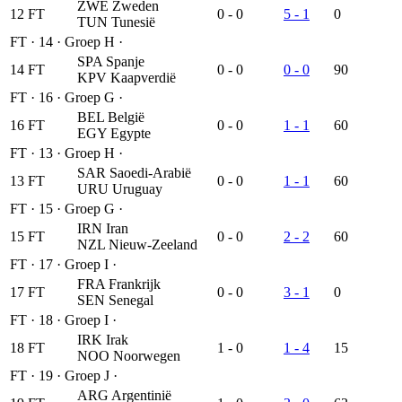
ZWE
Zweden
12
FT
0 - 0
5 - 1
0
TUN
Tunesië
FT
·
14
·
Groep H
·
SPA
Spanje
14
FT
0 - 0
0 - 0
90
KPV
Kaapverdië
FT
·
16
·
Groep G
·
BEL
België
16
FT
0 - 0
1 - 1
60
EGY
Egypte
FT
·
13
·
Groep H
·
SAR
Saoedi-Arabië
13
FT
0 - 0
1 - 1
60
URU
Uruguay
FT
·
15
·
Groep G
·
IRN
Iran
15
FT
0 - 0
2 - 2
60
NZL
Nieuw-Zeeland
FT
·
17
·
Groep I
·
FRA
Frankrijk
17
FT
0 - 0
3 - 1
0
SEN
Senegal
FT
·
18
·
Groep I
·
IRK
Irak
18
FT
1 - 0
1 - 4
15
NOO
Noorwegen
FT
·
19
·
Groep J
·
ARG
Argentinië