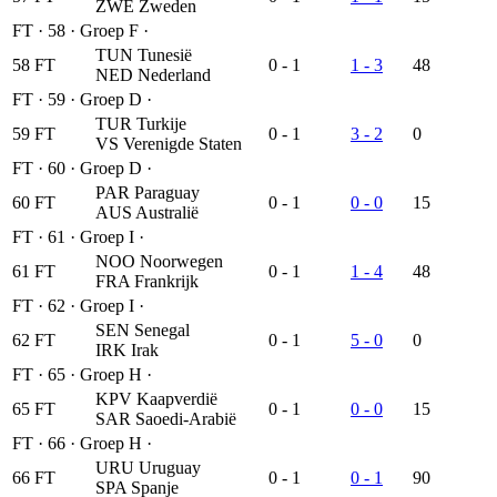
ZWE
Zweden
FT
·
58
·
Groep F
·
TUN
Tunesië
58
FT
0 - 1
1 - 3
48
NED
Nederland
FT
·
59
·
Groep D
·
TUR
Turkije
59
FT
0 - 1
3 - 2
0
VS
Verenigde Staten
FT
·
60
·
Groep D
·
PAR
Paraguay
60
FT
0 - 1
0 - 0
15
AUS
Australië
FT
·
61
·
Groep I
·
NOO
Noorwegen
61
FT
0 - 1
1 - 4
48
FRA
Frankrijk
FT
·
62
·
Groep I
·
SEN
Senegal
62
FT
0 - 1
5 - 0
0
IRK
Irak
FT
·
65
·
Groep H
·
KPV
Kaapverdië
65
FT
0 - 1
0 - 0
15
SAR
Saoedi-Arabië
FT
·
66
·
Groep H
·
URU
Uruguay
66
FT
0 - 1
0 - 1
90
SPA
Spanje