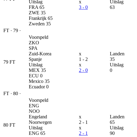
Uitslag
x
Uitslag
FRA
65
3 - 0
63
ZWE
35
Frankrijk
65
Zweden
35
FT
·
79
·
Voorspeld
ZKO
SPA
Zuid-Korea
x
Landen
Spanje
1 - 2
35
79
FT
Uitslag
x
Uitslag
MEX
35
2 - 0
0
ECU
0
Mexico
35
Ecuador
0
FT
·
80
·
Voorspeld
ENG
NOO
Engeland
x
Landen
Noorwegen
2 - 1
65
80
FT
Uitslag
x
Uitslag
ENG
65
2 - 1
90