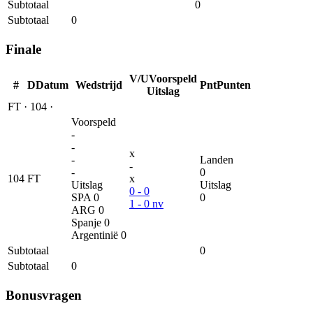
Subtotaal
0
Subtotaal
0
Finale
V/U
Voorspeld
#
D
Datum
Wedstrijd
Pnt
Punten
Uitslag
FT
·
104
·
Voorspeld
-
-
x
-
Landen
-
-
0
104
FT
x
Uitslag
Uitslag
0 - 0
SPA
0
0
1 - 0 nv
ARG
0
Spanje
0
Argentinië
0
Subtotaal
0
Subtotaal
0
Bonusvragen