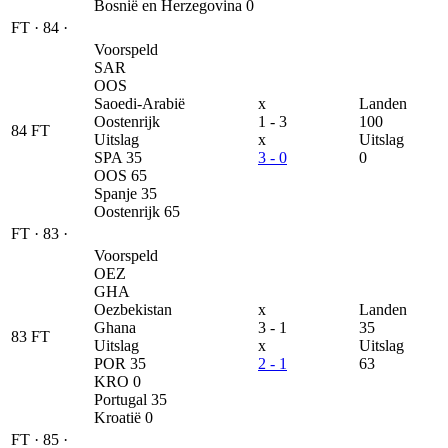
Bosnië en Herzegovina
0
FT
·
84
·
Voorspeld
SAR
OOS
Saoedi-Arabië
x
Landen
Oostenrijk
1 - 3
100
84
FT
Uitslag
x
Uitslag
SPA
35
3 - 0
0
OOS
65
Spanje
35
Oostenrijk
65
FT
·
83
·
Voorspeld
OEZ
GHA
Oezbekistan
x
Landen
Ghana
3 - 1
35
83
FT
Uitslag
x
Uitslag
POR
35
2 - 1
63
KRO
0
Portugal
35
Kroatië
0
FT
·
85
·