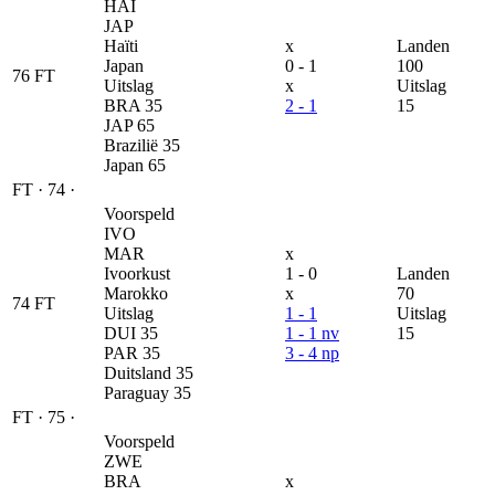
HAI
JAP
Haïti
x
Landen
Japan
0 - 1
100
76
FT
Uitslag
x
Uitslag
BRA
35
2 - 1
15
JAP
65
Brazilië
35
Japan
65
FT
·
74
·
Voorspeld
IVO
MAR
x
Ivoorkust
1 - 0
Landen
Marokko
x
70
74
FT
Uitslag
1 - 1
Uitslag
DUI
35
1 - 1 nv
15
PAR
35
3 - 4 np
Duitsland
35
Paraguay
35
FT
·
75
·
Voorspeld
ZWE
BRA
x