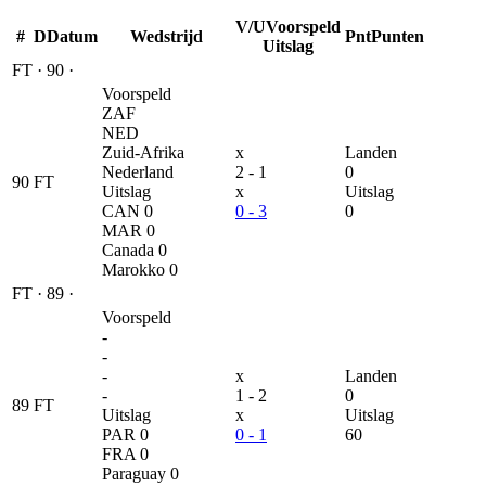
V/U
Voorspeld
#
D
Datum
Wedstrijd
Pnt
Punten
Uitslag
FT
·
90
·
Voorspeld
ZAF
NED
Zuid-Afrika
x
Landen
Nederland
2 - 1
0
90
FT
Uitslag
x
Uitslag
CAN
0
0 - 3
0
MAR
0
Canada
0
Marokko
0
FT
·
89
·
Voorspeld
-
-
-
x
Landen
-
1 - 2
0
89
FT
Uitslag
x
Uitslag
PAR
0
0 - 1
60
FRA
0
Paraguay
0