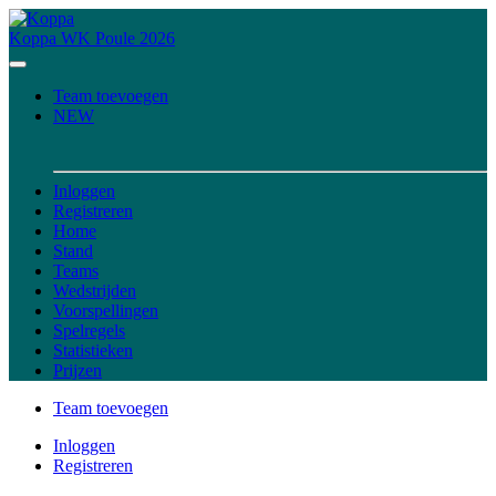
Koppa
WK Poule 2026
Team toevoegen
NEW
Inloggen
Registreren
Home
Stand
Teams
Wedstrijden
Voorspellingen
Spelregels
Statistieken
Prijzen
Team toevoegen
Inloggen
Registreren