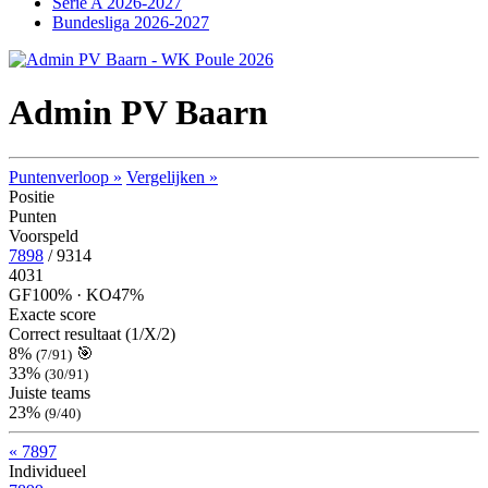
Serie A 2026-2027
Bundesliga 2026-2027
Admin PV Baarn
Puntenverloop »
Vergelijken »
Positie
Punten
Voorspeld
7898
/ 9314
4031
GF
100% ·
KO
47%
Exacte score
Correct resultaat (1/X/2)
8%
🎯
(7/91)
33%
(30/91)
Juiste teams
23%
(9/40)
« 7897
Individueel