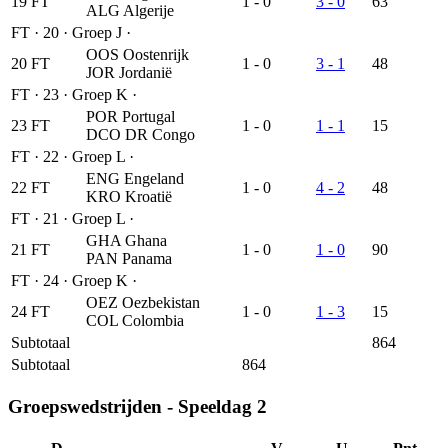
19
FT
1 - 0
3 - 0
63
ALG
Algerije
FT
·
20
·
Groep J
·
OOS
Oostenrijk
20
FT
1 - 0
3 - 1
48
JOR
Jordanië
FT
·
23
·
Groep K
·
POR
Portugal
23
FT
1 - 0
1 - 1
15
DCO
DR Congo
FT
·
22
·
Groep L
·
ENG
Engeland
22
FT
1 - 0
4 - 2
48
KRO
Kroatië
FT
·
21
·
Groep L
·
GHA
Ghana
21
FT
1 - 0
1 - 0
90
PAN
Panama
FT
·
24
·
Groep K
·
OEZ
Oezbekistan
24
FT
1 - 0
1 - 3
15
COL
Colombia
Subtotaal
864
Subtotaal
864
Groepswedstrijden - Speeldag 2