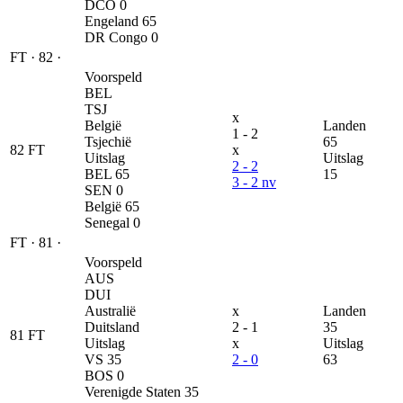
DCO
0
Engeland
65
DR Congo
0
FT
·
82
·
Voorspeld
BEL
TSJ
x
België
Landen
1 - 2
Tsjechië
65
82
FT
x
Uitslag
Uitslag
2 - 2
BEL
65
15
3 - 2 nv
SEN
0
België
65
Senegal
0
FT
·
81
·
Voorspeld
AUS
DUI
Australië
x
Landen
Duitsland
2 - 1
35
81
FT
Uitslag
x
Uitslag
VS
35
2 - 0
63
BOS
0
Verenigde Staten
35