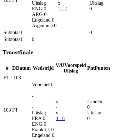
102
FT
Uitslag
x
Uitslag
ENG
0
1 - 2
0
ARG
0
Engeland
0
Argentinië
0
Subtotaal
0
Subtotaal
0
Troostfinale
V/U
Voorspeld
#
D
Datum
Wedstrijd
Pnt
Punten
Uitslag
FT
·
103
·
Voorspeld
-
-
-
x
Landen
-
-
0
103
FT
Uitslag
x
Uitslag
FRA
0
4 - 6
0
ENG
0
Frankrijk
0
Engeland
0