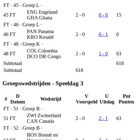
FT
·
45
·
Groep L
·
ENG
Engeland
45
FT
2 - 0
0 - 0
15
GHA
Ghana
FT
·
46
·
Groep L
·
PAN
Panama
46
FT
2 - 0
0 - 1
0
KRO
Kroatië
FT
·
48
·
Groep K
·
COL
Colombia
48
FT
2 - 0
1 - 0
63
DCO
DR Congo
Subtotaal
618
Subtotaal
618
Groepswedstrijden - Speeldag 3
D
V
U
Pnt
#
Wedstrijd
Datum
Voorspeld
Uitslag
Punten
FT
·
51
·
Groep B
·
ZWI
Zwitserland
51
FT
2 - 0
2 - 1
63
CAN
Canada
FT
·
52
·
Groep B
·
BOS
Bosnië en