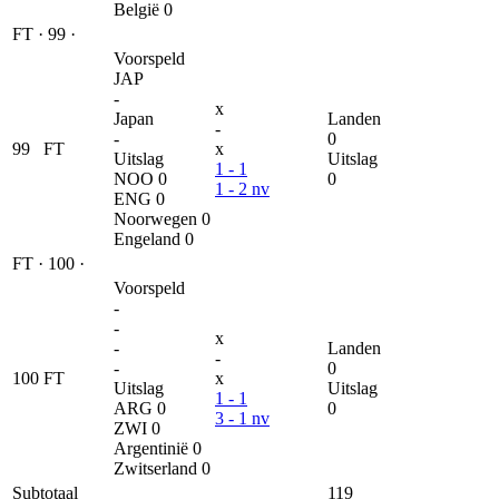
België
0
FT
·
99
·
Voorspeld
JAP
-
x
Japan
Landen
-
-
0
99
FT
x
Uitslag
Uitslag
1 - 1
NOO
0
0
1 - 2 nv
ENG
0
Noorwegen
0
Engeland
0
FT
·
100
·
Voorspeld
-
-
x
-
Landen
-
-
0
100
FT
x
Uitslag
Uitslag
1 - 1
ARG
0
0
3 - 1 nv
ZWI
0
Argentinië
0
Zwitserland
0
Subtotaal
119