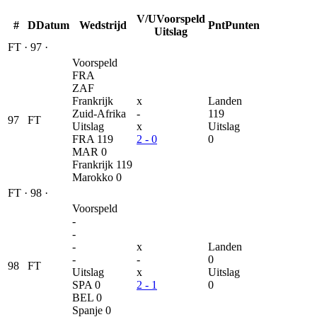
V/U
Voorspeld
#
D
Datum
Wedstrijd
Pnt
Punten
Uitslag
FT
·
97
·
Voorspeld
FRA
ZAF
Frankrijk
x
Landen
Zuid-Afrika
-
119
97
FT
Uitslag
x
Uitslag
FRA
119
2 - 0
0
MAR
0
Frankrijk
119
Marokko
0
FT
·
98
·
Voorspeld
-
-
-
x
Landen
-
-
0
98
FT
Uitslag
x
Uitslag
SPA
0
2 - 1
0
BEL
0
Spanje
0