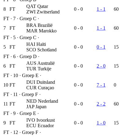
QAT
Qatar
8
FT
0 - 0
1 - 1
60
ZWI
Zwitserland
FT
·
7
·
Groep C
·
BRA
Brazilië
7
FT
0 - 0
1 - 1
60
MAR
Marokko
FT
·
5
·
Groep C
·
HAI
Haïti
5
FT
0 - 0
0 - 1
15
SCO
Schotland
FT
·
6
·
Groep D
·
AUS
Australië
6
FT
0 - 0
2 - 0
15
TUR
Turkije
FT
·
10
·
Groep E
·
DUI
Duitsland
10
FT
0 - 0
7 - 1
0
CUR
Curaçao
FT
·
11
·
Groep F
·
NED
Nederland
11
FT
0 - 0
2 - 2
60
JAP
Japan
FT
·
9
·
Groep E
·
IVO
Ivoorkust
9
FT
0 - 0
1 - 0
15
ECU
Ecuador
FT
·
12
·
Groep F
·