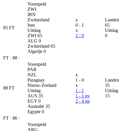
Voorspeld
ZWI
IRN
Zwitserland
x
Landen
Iran
0 - 1
65
85
FT
Uitslag
x
Uitslag
ZWI
65
2 - 0
0
ALG
0
Zwitserland
65
Algerije
0
FT
·
88
·
Voorspeld
PAR
NZL
x
Paraguay
1 - 0
Landen
Nieuw-Zeeland
x
35
88
FT
Uitslag
1 - 1
Uitslag
AUS
35
1 - 1 nv
15
EGY
0
2 - 4 np
Australië
35
Egypte
0
FT
·
86
·
Voorspeld
ARG