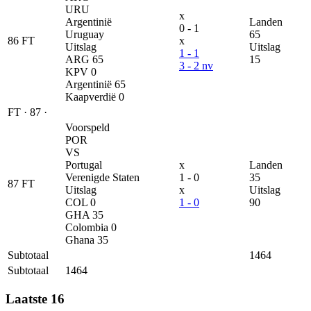
URU
x
Argentinië
Landen
0 - 1
Uruguay
65
86
FT
x
Uitslag
Uitslag
1 - 1
ARG
65
15
3 - 2 nv
KPV
0
Argentinië
65
Kaapverdië
0
FT
·
87
·
Voorspeld
POR
VS
Portugal
x
Landen
Verenigde Staten
1 - 0
35
87
FT
Uitslag
x
Uitslag
COL
0
1 - 0
90
GHA
35
Colombia
0
Ghana
35
Subtotaal
1464
Subtotaal
1464
Laatste 16