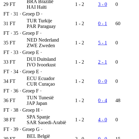
BRA
Brazilië
29
FT
1 - 2
3 - 0
0
HAI
Haïti
FT
·
31
·
Groep D
·
TUR
Turkije
31
FT
1 - 2
0 - 1
60
PAR
Paraguay
FT
·
35
·
Groep F
·
NED
Nederland
35
FT
1 - 2
5 - 1
0
ZWE
Zweden
FT
·
33
·
Groep E
·
DUI
Duitsland
33
FT
1 - 2
2 - 1
0
IVO
Ivoorkust
FT
·
34
·
Groep E
·
ECU
Ecuador
34
FT
1 - 2
0 - 0
0
CUR
Curaçao
FT
·
36
·
Groep F
·
TUN
Tunesië
36
FT
1 - 2
0 - 4
48
JAP
Japan
FT
·
38
·
Groep H
·
SPA
Spanje
38
FT
1 - 2
4 - 0
0
SAR
Saoedi-Arabië
FT
·
39
·
Groep G
·
BEL
België
39
FT
2 - 0
0 - 0
15