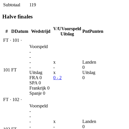
Subtotaal
119
Halve finales
V/U
Voorspeld
#
D
Datum
Wedstrijd
Pnt
Punten
Uitslag
FT
·
101
·
Voorspeld
-
-
-
x
Landen
-
-
0
101
FT
Uitslag
x
Uitslag
FRA
0
0 - 2
0
SPA
0
Frankrijk
0
Spanje
0
FT
·
102
·
Voorspeld
-
-
-
x
Landen
-
-
0