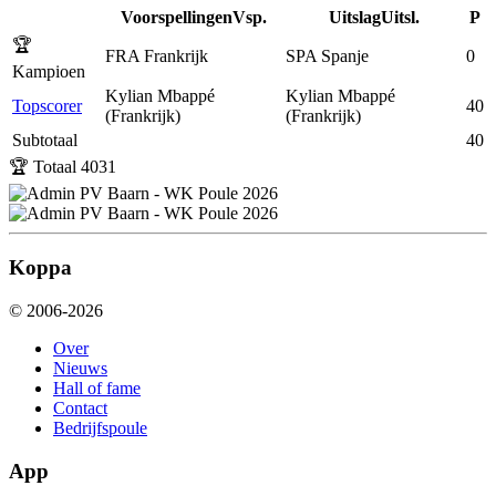
Voorspellingen
Vsp.
Uitslag
Uitsl.
P
🏆
FRA
Frankrijk
SPA
Spanje
0
Kampioen
Kylian Mbappé
Kylian Mbappé
Topscorer
40
(Frankrijk)
(Frankrijk)
Subtotaal
40
🏆 Totaal
4031
Koppa
© 2006-2026
Over
Nieuws
Hall of fame
Contact
Bedrijfspoule
App