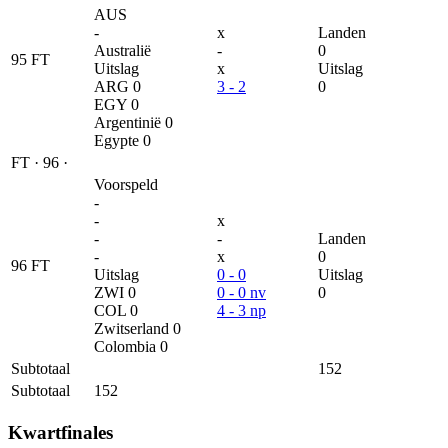
AUS
-
x
Landen
Australië
-
0
95
FT
Uitslag
x
Uitslag
ARG
0
3 - 2
0
EGY
0
Argentinië
0
Egypte
0
FT
·
96
·
Voorspeld
-
-
x
-
-
Landen
-
x
0
96
FT
Uitslag
0 - 0
Uitslag
ZWI
0
0 - 0 nv
0
COL
0
4 - 3 np
Zwitserland
0
Colombia
0
Subtotaal
152
Subtotaal
152
Kwartfinales