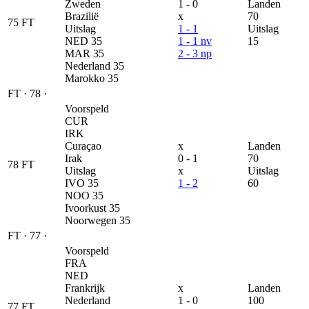
Zweden
1 - 0
Landen
Brazilië
x
70
75
FT
Uitslag
1 - 1
Uitslag
NED
35
1 - 1 nv
15
MAR
35
2 - 3 np
Nederland
35
Marokko
35
FT
·
78
·
Voorspeld
CUR
IRK
Curaçao
x
Landen
Irak
0 - 1
70
78
FT
Uitslag
x
Uitslag
IVO
35
1 - 2
60
NOO
35
Ivoorkust
35
Noorwegen
35
FT
·
77
·
Voorspeld
FRA
NED
Frankrijk
x
Landen
Nederland
1 - 0
100
77
FT