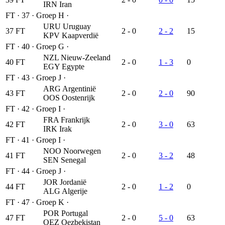
IRN
Iran
FT
·
37
·
Groep H
·
URU
Uruguay
37
FT
2 - 0
2 - 2
15
KPV
Kaapverdië
FT
·
40
·
Groep G
·
NZL
Nieuw-Zeeland
40
FT
2 - 0
1 - 3
0
EGY
Egypte
FT
·
43
·
Groep J
·
ARG
Argentinië
43
FT
2 - 0
2 - 0
90
OOS
Oostenrijk
FT
·
42
·
Groep I
·
FRA
Frankrijk
42
FT
2 - 0
3 - 0
63
IRK
Irak
FT
·
41
·
Groep I
·
NOO
Noorwegen
41
FT
2 - 0
3 - 2
48
SEN
Senegal
FT
·
44
·
Groep J
·
JOR
Jordanië
44
FT
2 - 0
1 - 2
0
ALG
Algerije
FT
·
47
·
Groep K
·
POR
Portugal
47
FT
2 - 0
5 - 0
63
OEZ
Oezbekistan