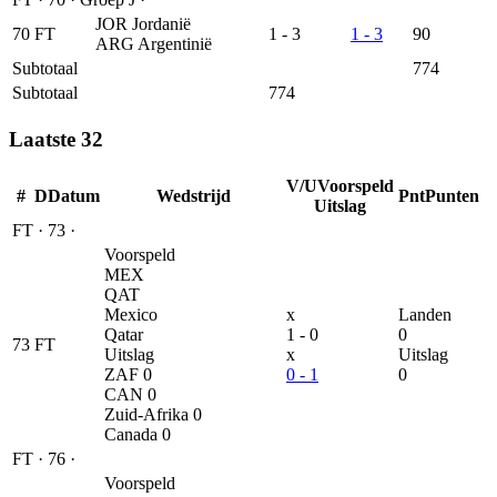
JOR
Jordanië
70
FT
1 - 3
1 - 3
90
ARG
Argentinië
Subtotaal
774
Subtotaal
774
Laatste 32
V/U
Voorspeld
#
D
Datum
Wedstrijd
Pnt
Punten
Uitslag
FT
·
73
·
Voorspeld
MEX
QAT
Mexico
x
Landen
Qatar
1 - 0
0
73
FT
Uitslag
x
Uitslag
ZAF
0
0 - 1
0
CAN
0
Zuid-Afrika
0
Canada
0
FT
·
76
·
Voorspeld