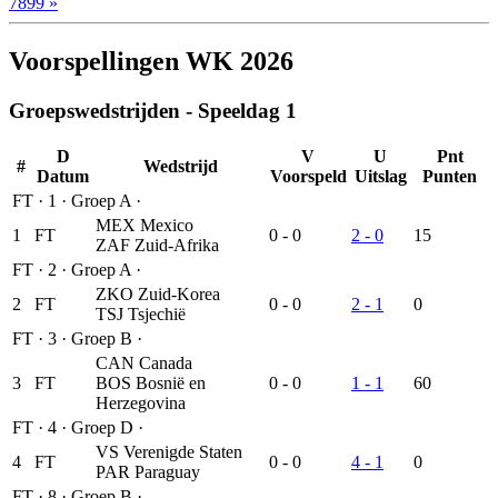
7899 »
Voorspellingen WK 2026
Groepswedstrijden - Speeldag 1
D
V
U
Pnt
#
Wedstrijd
Datum
Voorspeld
Uitslag
Punten
FT
·
1
·
Groep A
·
MEX
Mexico
1
FT
0 - 0
2 - 0
15
ZAF
Zuid-Afrika
FT
·
2
·
Groep A
·
ZKO
Zuid-Korea
2
FT
0 - 0
2 - 1
0
TSJ
Tsjechië
FT
·
3
·
Groep B
·
CAN
Canada
3
FT
BOS
Bosnië en
0 - 0
1 - 1
60
Herzegovina
FT
·
4
·
Groep D
·
VS
Verenigde Staten
4
FT
0 - 0
4 - 1
0
PAR
Paraguay
FT
·
8
·
Groep B
·