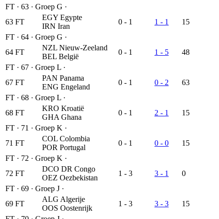
FT
·
63
·
Groep G
·
EGY
Egypte
63
FT
0 - 1
1 - 1
15
IRN
Iran
FT
·
64
·
Groep G
·
NZL
Nieuw-Zeeland
64
FT
0 - 1
1 - 5
48
BEL
België
FT
·
67
·
Groep L
·
PAN
Panama
67
FT
0 - 1
0 - 2
63
ENG
Engeland
FT
·
68
·
Groep L
·
KRO
Kroatië
68
FT
0 - 1
2 - 1
15
GHA
Ghana
FT
·
71
·
Groep K
·
COL
Colombia
71
FT
0 - 1
0 - 0
15
POR
Portugal
FT
·
72
·
Groep K
·
DCO
DR Congo
72
FT
1 - 3
3 - 1
0
OEZ
Oezbekistan
FT
·
69
·
Groep J
·
ALG
Algerije
69
FT
1 - 3
3 - 3
15
OOS
Oostenrijk
FT
·
70
·
Groep J
·