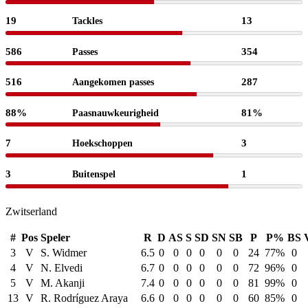
19
13
Tackles
586
354
Passes
516
287
Aangekomen passes
88%
81%
Paasnauwkeurigheid
7
3
Hoekschoppen
3
1
Buitenspel
Zwitserland
#
Pos
Speler
R
D
AS
S
SD
SN
SB
P
P%
BS
3
V
S. Widmer
6.5
0
0
0
0
0
0
24
77%
0
4
V
N. Elvedi
6.7
0
0
0
0
0
0
72
96%
0
5
V
M. Akanji
7.4
0
0
0
0
0
0
81
99%
0
13
V
R. Rodríguez Araya
6.6
0
0
0
0
0
0
60
85%
0