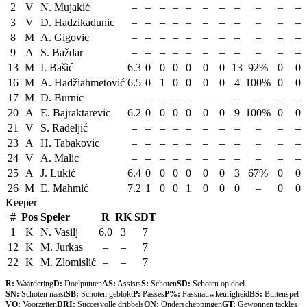
2
V
N. Mujakić
–
–
–
–
–
–
–
–
–
–
–
3
V
D. Hadzikadunic
–
–
–
–
–
–
–
–
–
–
–
8
M
A. Gigovic
–
–
–
–
–
–
–
–
–
–
–
9
A
S. Baždar
–
–
–
–
–
–
–
–
–
–
–
13
M
I. Bašić
6.3
0
0
0
0
0
0
13
92%
0
0
16
M
A. Hadžiahmetović
6.5
0
1
0
0
0
0
4
100%
0
0
17
M
D. Burnic
–
–
–
–
–
–
–
–
–
–
–
20
A
E. Bajraktarevic
6.2
0
0
0
0
0
0
9
100%
0
0
21
V
S. Radeljić
–
–
–
–
–
–
–
–
–
–
–
23
A
H. Tabakovic
–
–
–
–
–
–
–
–
–
–
–
24
V
A. Malic
–
–
–
–
–
–
–
–
–
–
–
25
A
J. Lukić
6.4
0
0
0
0
0
0
3
67%
0
0
26
M
E. Mahmić
7.2
1
0
0
1
0
0
0
–
0
0
Keeper
#
Pos
Speler
R
RK
SDT
1
K
N. Vasilj
6.0
3
7
12
K
M. Jurkas
–
–
7
22
K
M. Zlomislić
–
–
7
R:
Waardering
D:
Doelpunten
AS:
Assists
S:
Schoten
SD:
Schoten op doel
SN:
Schoten naast
SB:
Schoten geblokt
P:
Passes
P%:
Passnauwkeurigheid
BS:
Buitenspel
VO:
Voorzetten
DRI:
Succesvolle dribbels
ON:
Onderscheppingen
GT:
Gewonnen tackles