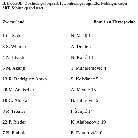
B:
Blocks
OB:
Overtredingen begaan
OT:
Overtredingen tegen
RK:
Reddingen keeper
SDT:
Schoten op doel tegen
Zwitserland
Bosnië en Herzegovina
1 G. Kobel
N. Vasilj 1
3 S. Widmer
A. Dedić 7
4 N. Elvedi
N. Katić 18
5 M. Akanji
T. Muharemovic 4
13 R. Rodríguez Araya
S. Kolašinac 5
20 M. Aebischer
A. Memić 15
10 G. Xhaka
B. Tahirovic 6
8 R. Freuler
I. Šunjić 14
22 F. Rieder
K. Alajbegović 19
7 B. Embolo
E. Demirović 10