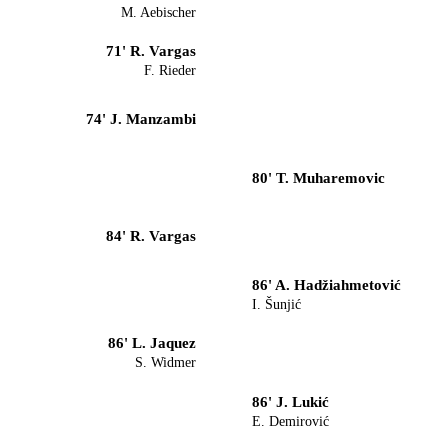
M. Aebischer
71' R. Vargas
F. Rieder
74' J. Manzambi
80' T. Muharemovic
84' R. Vargas
86' A. Hadžiahmetović
I. Šunjić
86' L. Jaquez
S. Widmer
86' J. Lukić
E. Demirović