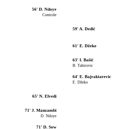
56' D. Ndoye
Controle
59' A. Dedić
61' E. Džeko
63' I. Bašić
B. Tahirovic
64' E. Bajraktarevic
E. Džeko
65' N. Elvedi
71' J. Manzambi
D. Ndoye
71' D. Sow