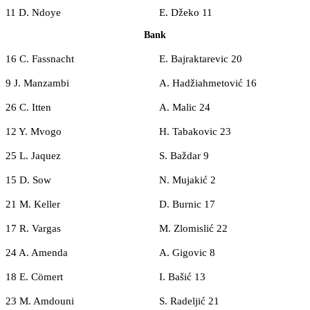
11 D. Ndoye
E. Džeko 11
Bank
16 C. Fassnacht
E. Bajraktarevic 20
9 J. Manzambi
A. Hadžiahmetović 16
26 C. Itten
A. Malic 24
12 Y. Mvogo
H. Tabakovic 23
25 L. Jaquez
S. Baždar 9
15 D. Sow
N. Mujakić 2
21 M. Keller
D. Burnic 17
17 R. Vargas
M. Zlomislić 22
24 A. Amenda
A. Gigovic 8
18 E. Cömert
I. Bašić 13
23 M. Amdouni
S. Radeljić 21