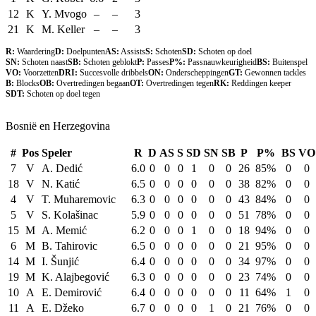
12
K
Y. Mvogo
–
–
3
21
K
M. Keller
–
–
3
R:
Waardering
D:
Doelpunten
AS:
Assists
S:
Schoten
SD:
Schoten op doel
SN:
Schoten naast
SB:
Schoten geblokt
P:
Passes
P%:
Passnauwkeurigheid
BS:
Buitenspel
VO:
Voorzetten
DRI:
Succesvolle dribbels
ON:
Onderscheppingen
GT:
Gewonnen tackles
B:
Blocks
OB:
Overtredingen begaan
OT:
Overtredingen tegen
RK:
Reddingen keeper
SDT:
Schoten op doel tegen
Bosnië en Herzegovina
#
Pos
Speler
R
D
AS
S
SD
SN
SB
P
P%
BS
VO
7
V
A. Dedić
6.0
0
0
0
1
0
0
26
85%
0
0
18
V
N. Katić
6.5
0
0
0
0
0
0
38
82%
0
0
4
V
T. Muharemovic
6.3
0
0
0
0
0
0
43
84%
0
0
5
V
S. Kolašinac
5.9
0
0
0
0
0
0
51
78%
0
0
15
M
A. Memić
6.2
0
0
0
1
0
0
18
94%
0
0
6
M
B. Tahirovic
6.5
0
0
0
0
0
0
21
95%
0
0
14
M
I. Šunjić
6.4
0
0
0
0
0
0
34
97%
0
0
19
M
K. Alajbegović
6.3
0
0
0
0
0
0
23
74%
0
0
10
A
E. Demirović
6.4
0
0
0
0
0
0
11
64%
1
0
11
A
E. Džeko
6.7
0
0
0
0
1
0
21
76%
0
0