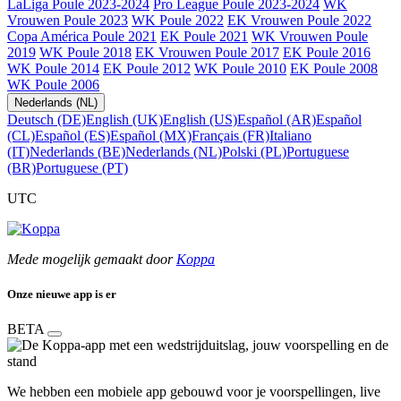
LaLiga Poule 2023-2024
Pro League Poule 2023-2024
WK
Vrouwen Poule 2023
WK Poule 2022
EK Vrouwen Poule 2022
Copa América Poule 2021
EK Poule 2021
WK Vrouwen Poule
2019
WK Poule 2018
EK Vrouwen Poule 2017
EK Poule 2016
WK Poule 2014
EK Poule 2012
WK Poule 2010
EK Poule 2008
WK Poule 2006
Nederlands (NL)
Deutsch (DE)
English (UK)
English (US)
Español (AR)
Español
(CL)
Español (ES)
Español (MX)
Français (FR)
Italiano
(IT)
Nederlands (BE)
Nederlands (NL)
Polski (PL)
Portuguese
(BR)
Portuguese (PT)
UTC
Mede mogelijk gemaakt door
Koppa
Onze nieuwe app is er
BETA
We hebben een mobiele app gebouwd voor je voorspellingen, live