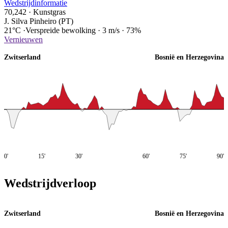
Wedstrijdinformatie
70,242
·
Kunstgras
J. Silva Pinheiro (PT)
21°C
·
Verspreide bewolking
·
3 m/s
·
73%
Vernieuwen
Zwitserland
Bosnië en Herzegovina
0'
15'
30'
60'
75'
90'
Wedstrijdverloop
Zwitserland
Bosnië en Herzegovina