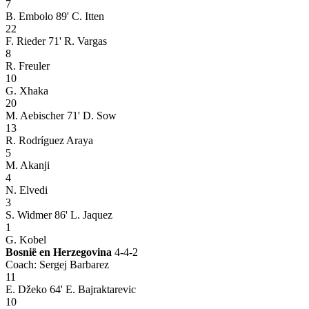
7
B. Embolo
89' C. Itten
22
F. Rieder
71' R. Vargas
8
R. Freuler
10
G. Xhaka
20
M. Aebischer
71' D. Sow
13
R. Rodríguez Araya
5
M. Akanji
4
N. Elvedi
3
S. Widmer
86' L. Jaquez
1
G. Kobel
Bosnië en Herzegovina
4-4-2
Coach: Sergej Barbarez
11
E. Džeko
64' E. Bajraktarevic
10