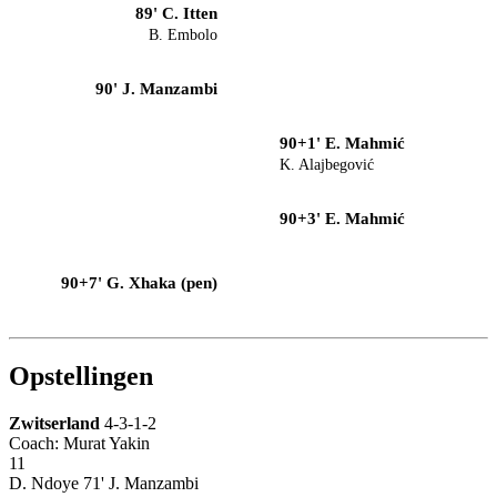
89' C. Itten
B. Embolo
90' J. Manzambi
90+1' E. Mahmić
K. Alajbegović
90+3' E. Mahmić
90+7' G. Xhaka (pen)
Opstellingen
Zwitserland
4-3-1-2
Coach: Murat Yakin
11
D. Ndoye
71' J. Manzambi