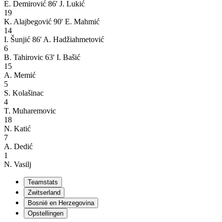
E. Demirović
86' J. Lukić
19
K. Alajbegović
90' E. Mahmić
14
I. Šunjić
86' A. Hadžiahmetović
6
B. Tahirovic
63' I. Bašić
15
A. Memić
5
S. Kolašinac
4
T. Muharemovic
18
N. Katić
7
A. Dedić
1
N. Vasilj
Teamstats
Zwitserland
Bosnië en Herzegovina
Opstellingen