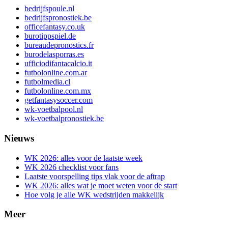
bedrijfspoule.nl
bedrijfspronostiek.be
officefantasy.co.uk
burotippspiel.de
bureaudepronostics.fr
burodelasporras.es
ufficiodifantacalcio.it
futbolonline.com.ar
futbolmedia.cl
futbolonline.com.mx
getfantasysoccer.com
wk-voetbalpool.nl
wk-voetbalpronostiek.be
Nieuws
WK 2026: alles voor de laatste week
WK 2026 checklist voor fans
Laatste voorspelling tips vlak voor de aftrap
WK 2026: alles wat je moet weten voor de start
Hoe volg je alle WK wedstrijden makkelijk
Meer