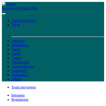
Koppa
WK Poule 2026
Team toevoegen
NEW
Inloggen
Registreren
Home
Stand
Teams
Wedstrijden
Voorspellingen
Spelregels
Statistieken
Prijzen
Team toevoegen
Inloggen
Registreren