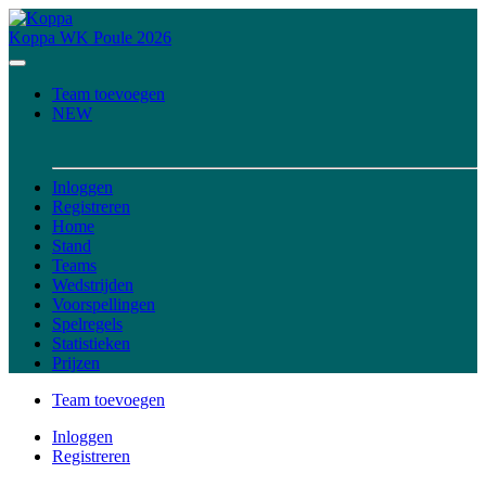
Koppa
WK Poule 2026
Team toevoegen
NEW
Inloggen
Registreren
Home
Stand
Teams
Wedstrijden
Voorspellingen
Spelregels
Statistieken
Prijzen
Team toevoegen
Inloggen
Registreren