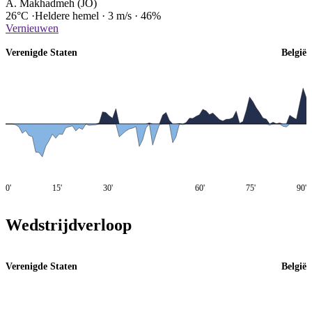
A. Makhadmeh (JO)
26°C
·
Heldere hemel
·
3 m/s
·
46%
Vernieuwen
Verenigde Staten
België
0'
15'
30'
60'
75'
90'
Wedstrijdverloop
Verenigde Staten
België