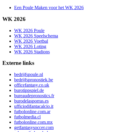
Een Poule Maken voor het WK 2026
WK 2026
WK 2026 Poule
WK 2026 Speelschema
WK 2026 Voetbal
WK 2026 Loting
WK 2026 Stadions
Externe links
bedrijfspoule.nl
bedrijfspronostiek.be
officefantasy.co.uk
burotippspiel.de
bureaudepronostics.fr
burodelasporras.es
ufficiodifantacalcio.it
futbolonline.com.ar
futbolmedia.cl
futbolonline.com.mx
getfantasysoccer.com