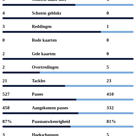
4
0
Schoten geblokt
3
1
Reddingen
0
0
Rode kaarten
2
0
Gele kaarten
2
5
Overtredingen
21
23
Tackles
527
410
Passes
458
332
Aangekomen passes
87%
81%
Paasnauwkeurigheid
3
5
Hoekschoppen