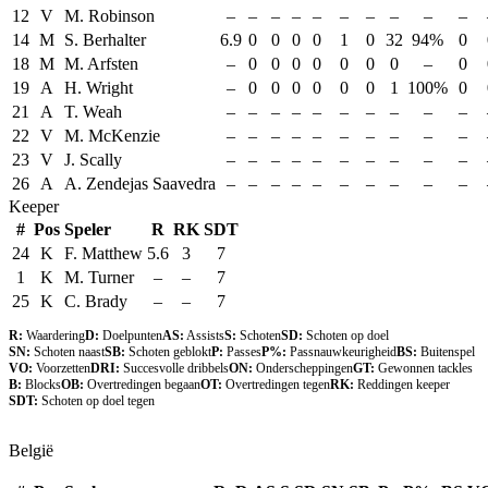
12
V
M. Robinson
–
–
–
–
–
–
–
–
–
–
14
M
S. Berhalter
6.9
0
0
0
0
1
0
32
94%
0
18
M
M. Arfsten
–
0
0
0
0
0
0
0
–
0
19
A
H. Wright
–
0
0
0
0
0
0
1
100%
0
21
A
T. Weah
–
–
–
–
–
–
–
–
–
–
22
V
M. McKenzie
–
–
–
–
–
–
–
–
–
–
23
V
J. Scally
–
–
–
–
–
–
–
–
–
–
26
A
A. Zendejas Saavedra
–
–
–
–
–
–
–
–
–
–
Keeper
#
Pos
Speler
R
RK
SDT
24
K
F. Matthew
5.6
3
7
1
K
M. Turner
–
–
7
25
K
C. Brady
–
–
7
R:
Waardering
D:
Doelpunten
AS:
Assists
S:
Schoten
SD:
Schoten op doel
SN:
Schoten naast
SB:
Schoten geblokt
P:
Passes
P%:
Passnauwkeurigheid
BS:
Buitenspel
VO:
Voorzetten
DRI:
Succesvolle dribbels
ON:
Onderscheppingen
GT:
Gewonnen tackles
B:
Blocks
OB:
Overtredingen begaan
OT:
Overtredingen tegen
RK:
Reddingen keeper
SDT:
Schoten op doel tegen
België