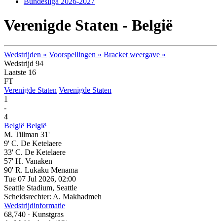
Bundesliga 2026-2027
Verenigde Staten - België
Wedstrijden »
Voorspellingen »
Bracket weergave »
Wedstrijd 94
Laatste 16
FT
Verenigde Staten
Verenigde Staten
1
-
4
België
België
M. Tillman 31'
9' C. De Ketelaere
33' C. De Ketelaere
57' H. Vanaken
90' R. Lukaku Menama
Tue 07 Jul 2026, 02:00
Seattle Stadium, Seattle
Scheidsrechter: A. Makhadmeh
Wedstrijdinformatie
68,740
·
Kunstgras