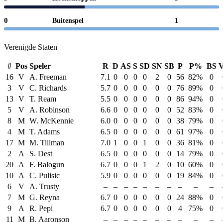
0
1
Buitenspel
Verenigde Staten
#
Pos
Speler
R
D
AS
S
SD
SN
SB
P
P%
BS
16
V
A. Freeman
7.1
0
0
0
0
2
0
56
82%
0
3
V
C. Richards
5.7
0
0
0
0
0
0
76
89%
0
13
V
T. Ream
5.5
0
0
0
0
0
0
86
94%
0
5
V
A. Robinson
6.6
0
0
0
0
0
0
52
83%
0
8
M
W. McKennie
6.0
0
0
0
0
0
0
38
79%
0
4
M
T. Adams
6.5
0
0
0
0
0
0
61
97%
0
17
M
M. Tillman
7.0
1
0
0
1
0
0
36
81%
0
2
A
S. Dest
6.5
0
0
0
0
0
0
14
79%
0
20
A
F. Balogun
6.7
0
0
0
1
2
0
10
60%
0
10
A
C. Pulisic
5.9
0
0
0
0
0
0
19
84%
0
6
V
A. Trusty
–
–
–
–
–
–
–
–
–
–
7
M
G. Reyna
6.7
0
0
0
0
0
0
24
88%
0
9
A
R. Pepi
6.7
0
0
0
0
0
0
4
75%
0
11
M
B. Aaronson
–
–
–
–
–
–
–
–
–
–