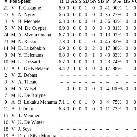
#
Pos
Speler
R
D
AS
S
SD
SN
SB
P
P%
BS
V
21
V
T. Castagne
6.9
0
0
0
1
0
0
41
90%
1
0
25
V
N. Ngoy
6.6
0
0
0
0
0
0
35
77%
0
0
4
V
B. Mechele
6.3
0
0
0
0
0
0
36
83%
0
0
5
V
M. De Cuyper
6.9
0
0
0
0
0
0
43
81%
0
0
24
M
A. Mvom Onana
6.7
0
0
0
0
0
0
13
92%
0
0
23
M
N. Raskin
7.3
0
1
0
1
0
0
45
82%
0
0
14
M
D. Lukebakio
6.9
0
0
0
0
2
0
17
88%
0
0
8
M
Y. Tielemans
6.8
0
0
0
0
1
0
40
83%
0
0
10
M
L. Trossard
6.7
0
1
0
0
1
0
23
74%
0
0
17
A
C. De Ketelaere
9.4
2
1
0
3
0
0
17
88%
1
0
2
V
Z. Debast
–
–
–
–
–
–
–
–
–
–
–
3
V
A. Theate
–
–
–
–
–
–
–
–
–
–
–
6
M
A. Witsel
–
0
0
0
0
0
0
4
100%
0
0
7
M
K. De Bruyne
–
–
–
–
–
–
–
–
–
–
–
9
A
R. Lukaku Menama
7.1
1
0
0
1
0
0
4
75%
0
0
11
A
J. Doku
6.8
0
0
0
0
0
0
11
73%
0
0
15
V
T. Meunier
–
–
–
–
–
–
–
–
–
–
–
16
V
K. De Winter
–
–
–
–
–
–
–
–
–
–
–
18
V
J. Seys
–
–
–
–
–
–
–
–
–
–
–
19
A
D. da Silva Moreira
–
–
–
–
–
–
–
–
–
–
–