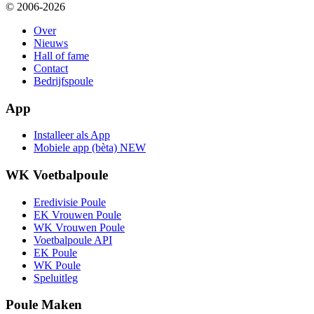
© 2006-2026
Over
Nieuws
Hall of fame
Contact
Bedrijfspoule
App
Installeer als App
Mobiele app (bèta)
NEW
WK Voetbalpoule
Eredivisie Poule
EK Vrouwen Poule
WK Vrouwen Poule
Voetbalpoule API
EK Poule
WK Poule
Speluitleg
Poule Maken