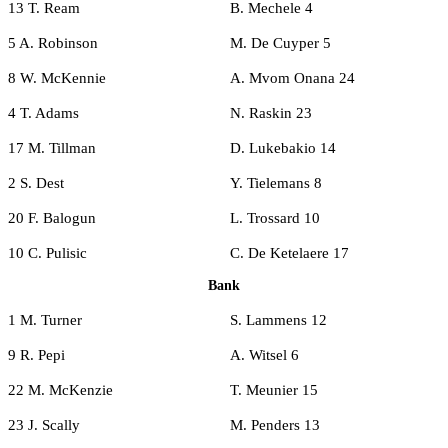
13 T. Ream
B. Mechele 4
5 A. Robinson
M. De Cuyper 5
8 W. McKennie
A. Mvom Onana 24
4 T. Adams
N. Raskin 23
17 M. Tillman
D. Lukebakio 14
2 S. Dest
Y. Tielemans 8
20 F. Balogun
L. Trossard 10
10 C. Pulisic
C. De Ketelaere 17
Bank
1 M. Turner
S. Lammens 12
9 R. Pepi
A. Witsel 6
22 M. McKenzie
T. Meunier 15
23 J. Scally
M. Penders 13