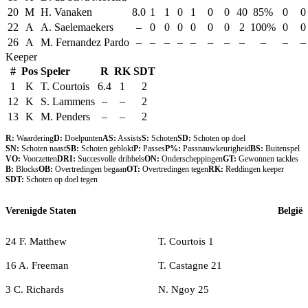
20
M
H. Vanaken
8.0
1
1
0
1
0
0
40
85%
0
0
22
A
A. Saelemaekers
–
0
0
0
0
0
0
2
100%
0
0
26
A
M. Fernandez Pardo
–
–
–
–
–
–
–
–
–
–
–
Keeper
#
Pos
Speler
R
RK
SDT
1
K
T. Courtois
6.4
1
2
12
K
S. Lammens
–
–
2
13
K
M. Penders
–
–
2
R:
Waardering
D:
Doelpunten
AS:
Assists
S:
Schoten
SD:
Schoten op doel
SN:
Schoten naast
SB:
Schoten geblokt
P:
Passes
P%:
Passnauwkeurigheid
BS:
Buitenspel
VO:
Voorzetten
DRI:
Succesvolle dribbels
ON:
Onderscheppingen
GT:
Gewonnen tackles
B:
Blocks
OB:
Overtredingen begaan
OT:
Overtredingen tegen
RK:
Reddingen keeper
SDT:
Schoten op doel tegen
Verenigde Staten
België
24 F. Matthew
T. Courtois 1
16 A. Freeman
T. Castagne 21
3 C. Richards
N. Ngoy 25