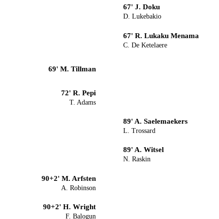
67' J. Doku
D. Lukebakio
67' R. Lukaku Menama
C. De Ketelaere
69' M. Tillman
72' R. Pepi
T. Adams
89' A. Saelemaekers
L. Trossard
89' A. Witsel
N. Raskin
90+2' M. Arfsten
A. Robinson
90+2' H. Wright
F. Balogun