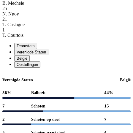
B. Mechele
25
N. Ngoy
21
T. Castagne
1
T. Courtois
Teamstats
Verenigde Staten
België
Opstellingen
Verenigde Staten
België
56%
44%
Balbezit
7
15
Schoten
2
7
Schoten op doel
5
4
Schoten naast doel