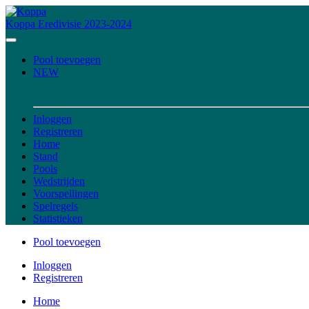
Koppa
Eredivisie 2023-2024
Pool toevoegen
NEW
Inloggen
Registreren
Home
Stand
Pools
Wedstrijden
Voorspellingen
Spelregels
Statistieken
Pool toevoegen
Inloggen
Registreren
Home