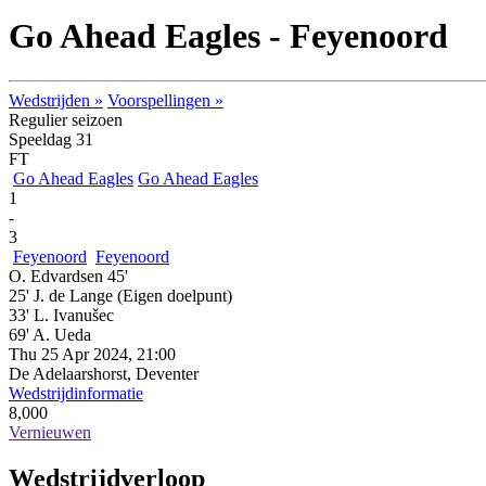
Go Ahead Eagles - Feyenoord
Wedstrijden »
Voorspellingen »
Regulier seizoen
Speeldag 31
FT
Go Ahead Eagles
Go Ahead Eagles
1
-
3
Feyenoord
Feyenoord
O. Edvardsen 45'
25' J. de Lange
(Eigen doelpunt)
33' L. Ivanušec
69' A. Ueda
Thu 25 Apr 2024, 21:00
De Adelaarshorst, Deventer
Wedstrijdinformatie
8,000
Vernieuwen
Wedstrijdverloop