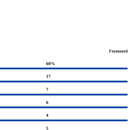
Feyenoord
60%
17
7
6
4
5