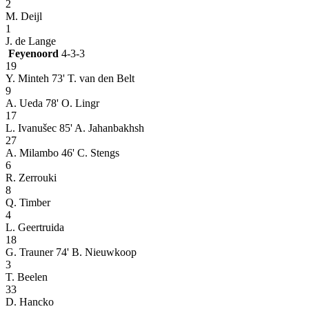
2
M. Deijl
1
J. de Lange
Feyenoord
4-3-3
19
Y. Minteh
73' T. van den Belt
9
A. Ueda
78' O. Lingr
17
L. Ivanušec
85' A. Jahanbakhsh
27
A. Milambo
46' C. Stengs
6
R. Zerrouki
8
Q. Timber
4
L. Geertruida
18
G. Trauner
74' B. Nieuwkoop
3
T. Beelen
33
D. Hancko