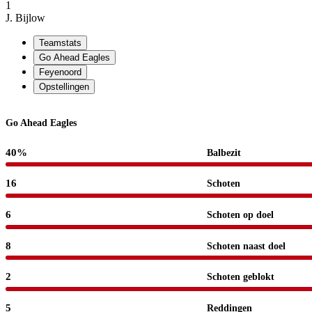
1
J. Bijlow
Teamstats
Go Ahead Eagles
Feyenoord
Opstellingen
Go Ahead Eagles
40%
Balbezit
16
Schoten
6
Schoten op doel
8
Schoten naast doel
2
Schoten geblokt
5
Reddingen