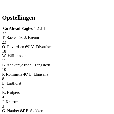
Opstellingen
Go Ahead Eagles
4-2-3-1
32
T. Baeten
68' J. Breum
23
O. Edvardsen
69' V. Edvardsen
18
W. Willumsson
11
B. Adekanye
85' S. Tengstedt
10
P. Rommens
46' E. Llansana
8
E. Linthorst
5
B. Kuipers
4
J. Kramer
3
G. Nauber
84' F. Stokkers