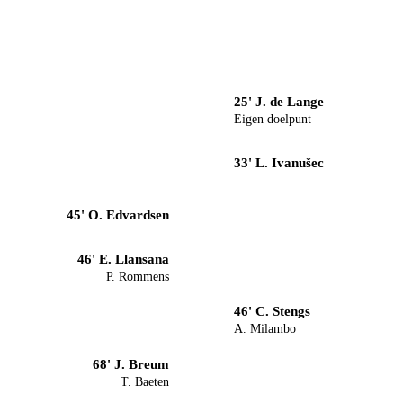
25' J. de Lange
Eigen doelpunt
33' L. Ivanušec
45' O. Edvardsen
46' E. Llansana
P. Rommens
46' C. Stengs
A. Milambo
68' J. Breum
T. Baeten