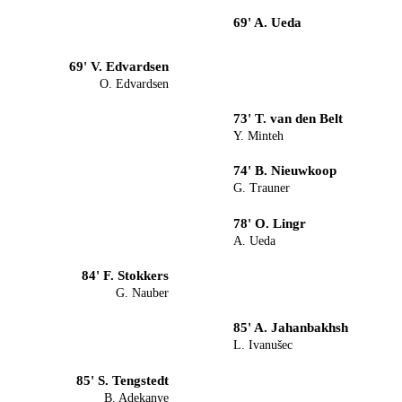
69' A. Ueda
69' V. Edvardsen
O. Edvardsen
73' T. van den Belt
Y. Minteh
74' B. Nieuwkoop
G. Trauner
78' O. Lingr
A. Ueda
84' F. Stokkers
G. Nauber
85' A. Jahanbakhsh
L. Ivanušec
85' S. Tengstedt
B. Adekanye