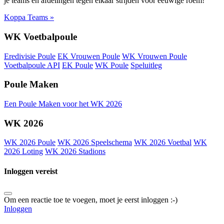
je teams en afdelingen tegen elkaar strijden voor eeuwige roem!
Koppa Teams »
WK Voetbalpoule
Eredivisie Poule
EK Vrouwen Poule
WK Vrouwen Poule
Voetbalpoule API
EK Poule
WK Poule
Speluitleg
Poule Maken
Een Poule Maken voor het WK 2026
WK 2026
WK 2026 Poule
WK 2026 Speelschema
WK 2026 Voetbal
WK
2026 Loting
WK 2026 Stadions
Inloggen vereist
Om een reactie toe te voegen, moet je eerst inloggen :-)
Inloggen