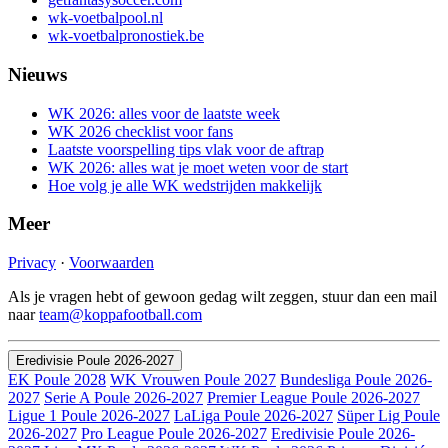
wk-voetbalpool.nl
wk-voetbalpronostiek.be
Nieuws
WK 2026: alles voor de laatste week
WK 2026 checklist voor fans
Laatste voorspelling tips vlak voor de aftrap
WK 2026: alles wat je moet weten voor de start
Hoe volg je alle WK wedstrijden makkelijk
Meer
Privacy
·
Voorwaarden
Als je vragen hebt of gewoon gedag wilt zeggen, stuur dan een mail
naar
team@koppafootball.com
Eredivisie Poule 2026-2027
EK Poule 2028
WK Vrouwen Poule 2027
Bundesliga Poule 2026-
2027
Serie A Poule 2026-2027
Premier League Poule 2026-2027
Ligue 1 Poule 2026-2027
LaLiga Poule 2026-2027
Süper Lig Poule
2026-2027
Pro League Poule 2026-2027
Eredivisie Poule 2026-