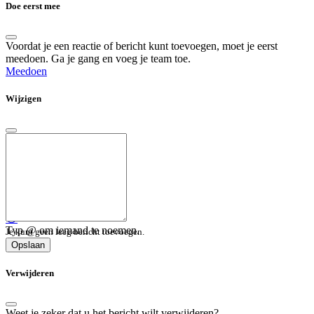
Doe eerst mee
Voordat je een reactie of bericht kunt toevoegen, moet je eerst
meedoen. Ga je gang en voeg je team toe.
Meedoen
Wijzigen
😀
Typ @ om iemand te noemen.
Je kunt geen leeg bericht toevoegen.
Opslaan
Verwijderen
Weet je zeker dat u het bericht wilt verwijderen?