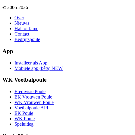
© 2006-2026
Over
Nieuws
Hall of fame
Contact
Bedrijfspoule
App
Installeer als App
Mobiele app (bèta)
NEW
WK Voetbalpoule
Eredivisie Poule
EK Vrouwen Poule
WK Vrouwen Poule
Voetbalpoule API
EK Poule
WK Poule
Speluitleg