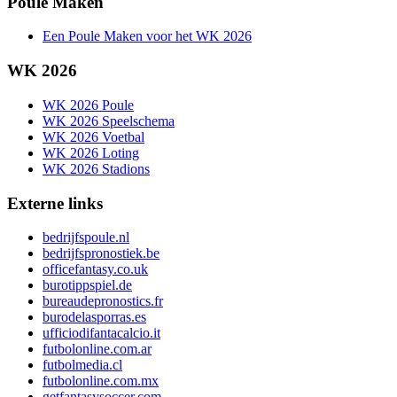
Poule Maken
Een Poule Maken voor het WK 2026
WK 2026
WK 2026 Poule
WK 2026 Speelschema
WK 2026 Voetbal
WK 2026 Loting
WK 2026 Stadions
Externe links
bedrijfspoule.nl
bedrijfspronostiek.be
officefantasy.co.uk
burotippspiel.de
bureaudepronostics.fr
burodelasporras.es
ufficiodifantacalcio.it
futbolonline.com.ar
futbolmedia.cl
futbolonline.com.mx
getfantasysoccer.com