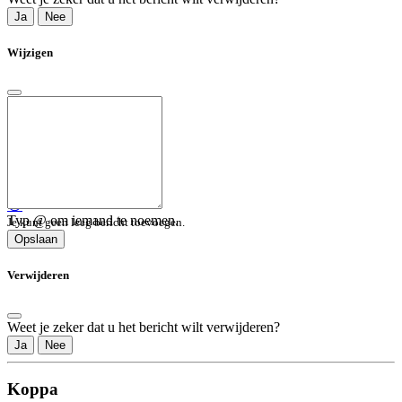
Ja
Nee
Wijzigen
😀
Typ @ om iemand te noemen.
Je kunt geen leeg bericht toevoegen.
Opslaan
Verwijderen
Weet je zeker dat u het bericht wilt verwijderen?
Ja
Nee
Koppa