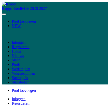
Koppa
Eredivisie 2026-2027
Pool toevoegen
NEW
Inloggen
Registreren
Home
Nieuws
Stand
Pools
Wedstrijden
Voorspellingen
Spelregels
Statistieken
Pool toevoegen
Inloggen
Registreren