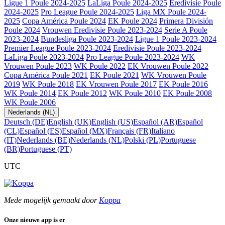
Ligue 1 Poule 2024-2025
LaLiga Poule 2024-2025
Eredivisie Poule
2024-2025
Pro League Poule 2024-2025
Liga MX Poule 2024-
2025
Copa América Poule 2024
EK Poule 2024
Primera División
Poule 2024
Vrouwen Eredivisie Poule 2023-2024
Serie A Poule
2023-2024
Bundesliga Poule 2023-2024
Ligue 1 Poule 2023-2024
Premier League Poule 2023-2024
Eredivisie Poule 2023-2024
LaLiga Poule 2023-2024
Pro League Poule 2023-2024
WK
Vrouwen Poule 2023
WK Poule 2022
EK Vrouwen Poule 2022
Copa América Poule 2021
EK Poule 2021
WK Vrouwen Poule
2019
WK Poule 2018
EK Vrouwen Poule 2017
EK Poule 2016
WK Poule 2014
EK Poule 2012
WK Poule 2010
EK Poule 2008
WK Poule 2006
Nederlands (NL)
Deutsch (DE)
English (UK)
English (US)
Español (AR)
Español
(CL)
Español (ES)
Español (MX)
Français (FR)
Italiano
(IT)
Nederlands (BE)
Nederlands (NL)
Polski (PL)
Portuguese
(BR)
Portuguese (PT)
UTC
Mede mogelijk gemaakt door
Koppa
Onze nieuwe app is er