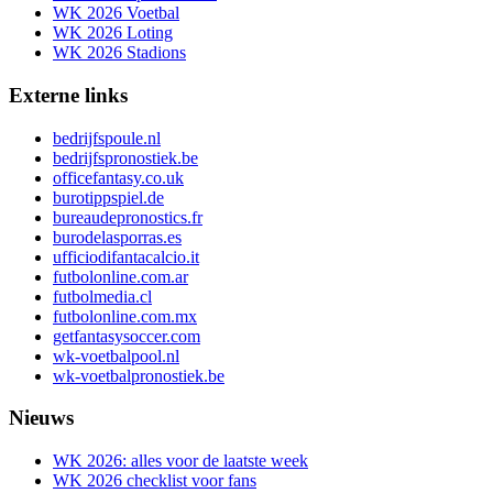
WK 2026 Voetbal
WK 2026 Loting
WK 2026 Stadions
Externe links
bedrijfspoule.nl
bedrijfspronostiek.be
officefantasy.co.uk
burotippspiel.de
bureaudepronostics.fr
burodelasporras.es
ufficiodifantacalcio.it
futbolonline.com.ar
futbolmedia.cl
futbolonline.com.mx
getfantasysoccer.com
wk-voetbalpool.nl
wk-voetbalpronostiek.be
Nieuws
WK 2026: alles voor de laatste week
WK 2026 checklist voor fans