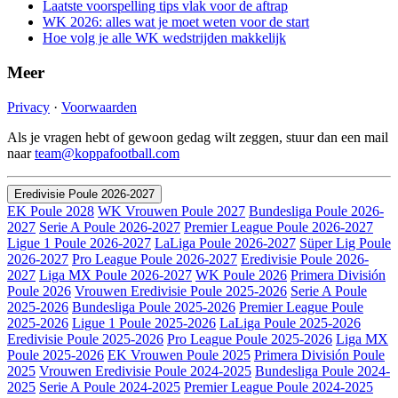
Laatste voorspelling tips vlak voor de aftrap
WK 2026: alles wat je moet weten voor de start
Hoe volg je alle WK wedstrijden makkelijk
Meer
Privacy
·
Voorwaarden
Als je vragen hebt of gewoon gedag wilt zeggen, stuur dan een mail
naar
team@koppafootball.com
Eredivisie Poule 2026-2027
EK Poule 2028
WK Vrouwen Poule 2027
Bundesliga Poule 2026-
2027
Serie A Poule 2026-2027
Premier League Poule 2026-2027
Ligue 1 Poule 2026-2027
LaLiga Poule 2026-2027
Süper Lig Poule
2026-2027
Pro League Poule 2026-2027
Eredivisie Poule 2026-
2027
Liga MX Poule 2026-2027
WK Poule 2026
Primera División
Poule 2026
Vrouwen Eredivisie Poule 2025-2026
Serie A Poule
2025-2026
Bundesliga Poule 2025-2026
Premier League Poule
2025-2026
Ligue 1 Poule 2025-2026
LaLiga Poule 2025-2026
Eredivisie Poule 2025-2026
Pro League Poule 2025-2026
Liga MX
Poule 2025-2026
EK Vrouwen Poule 2025
Primera División Poule
2025
Vrouwen Eredivisie Poule 2024-2025
Bundesliga Poule 2024-
2025
Serie A Poule 2024-2025
Premier League Poule 2024-2025