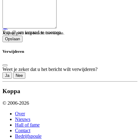
😀
Typ @ om iemand te noemen.
Je kunt geen leeg bericht toevoegen.
Opslaan
Verwijderen
Weet je zeker dat u het bericht wilt verwijderen?
Ja
Nee
Koppa
© 2006-2026
Over
Nieuws
Hall of fame
Contact
Bedrijfspoule