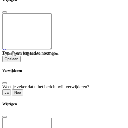
😀
Typ @ om iemand te noemen.
Je kunt geen leeg bericht toevoegen.
Opslaan
Verwijderen
Weet je zeker dat u het bericht wilt verwijderen?
Ja
Nee
Wijzigen