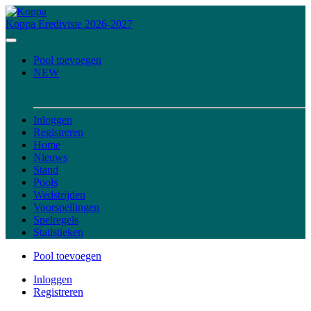
Koppa
Eredivisie 2026-2027
Pool toevoegen
NEW
Inloggen
Registreren
Home
Nieuws
Stand
Pools
Wedstrijden
Voorspellingen
Spelregels
Statistieken
Pool toevoegen
Inloggen
Registreren