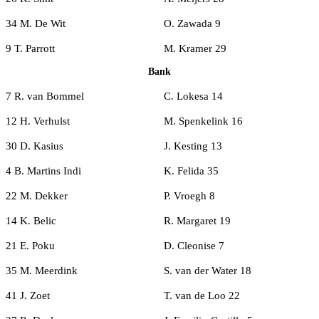
34 M. De Wit
O. Zawada 9
9 T. Parrott
M. Kramer 29
Bank
7 R. van Bommel
C. Lokesa 14
12 H. Verhulst
M. Spenkelink 16
30 D. Kasius
J. Kesting 13
4 B. Martins Indi
K. Felida 35
22 M. Dekker
P. Vroegh 8
14 K. Belic
R. Margaret 19
21 E. Poku
D. Cleonise 7
35 M. Meerdink
S. van der Water 18
41 J. Zoet
T. van de Loo 22