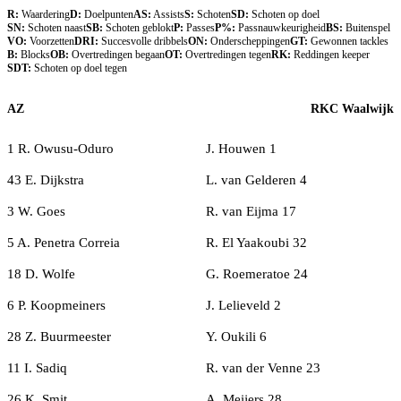
R:
Waardering
D:
Doelpunten
AS:
Assists
S:
Schoten
SD:
Schoten op doel
SN:
Schoten naast
SB:
Schoten geblokt
P:
Passes
P%:
Passnauwkeurigheid
BS:
Buitenspel
VO:
Voorzetten
DRI:
Succesvolle dribbels
ON:
Onderscheppingen
GT:
Gewonnen tackles
B:
Blocks
OB:
Overtredingen begaan
OT:
Overtredingen tegen
RK:
Reddingen keeper
SDT:
Schoten op doel tegen
AZ
RKC Waalwijk
1 R. Owusu-Oduro
J. Houwen 1
43 E. Dijkstra
L. van Gelderen 4
3 W. Goes
R. van Eijma 17
5 A. Penetra Correia
R. El Yaakoubi 32
18 D. Wolfe
G. Roemeratoe 24
6 P. Koopmeiners
J. Lelieveld 2
28 Z. Buurmeester
Y. Oukili 6
11 I. Sadiq
R. van der Venne 23
26 K. Smit
A. Meijers 28