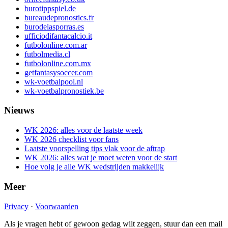
burotippspiel.de
bureaudepronostics.fr
burodelasporras.es
ufficiodifantacalcio.it
futbolonline.com.ar
futbolmedia.cl
futbolonline.com.mx
getfantasysoccer.com
wk-voetbalpool.nl
wk-voetbalpronostiek.be
Nieuws
WK 2026: alles voor de laatste week
WK 2026 checklist voor fans
Laatste voorspelling tips vlak voor de aftrap
WK 2026: alles wat je moet weten voor de start
Hoe volg je alle WK wedstrijden makkelijk
Meer
Privacy
·
Voorwaarden
Als je vragen hebt of gewoon gedag wilt zeggen, stuur dan een mail