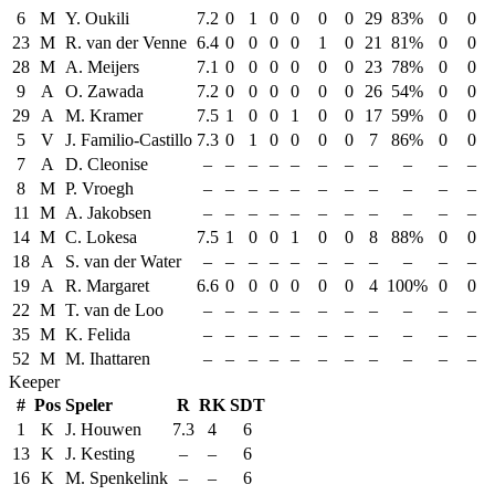
6
M
Y. Oukili
7.2
0
1
0
0
0
0
29
83%
0
0
23
M
R. van der Venne
6.4
0
0
0
0
1
0
21
81%
0
0
28
M
A. Meijers
7.1
0
0
0
0
0
0
23
78%
0
0
9
A
O. Zawada
7.2
0
0
0
0
0
0
26
54%
0
0
29
A
M. Kramer
7.5
1
0
0
1
0
0
17
59%
0
0
5
V
J. Familio-Castillo
7.3
0
1
0
0
0
0
7
86%
0
0
7
A
D. Cleonise
–
–
–
–
–
–
–
–
–
–
–
8
M
P. Vroegh
–
–
–
–
–
–
–
–
–
–
–
11
M
A. Jakobsen
–
–
–
–
–
–
–
–
–
–
–
14
M
C. Lokesa
7.5
1
0
0
1
0
0
8
88%
0
0
18
A
S. van der Water
–
–
–
–
–
–
–
–
–
–
–
19
A
R. Margaret
6.6
0
0
0
0
0
0
4
100%
0
0
22
M
T. van de Loo
–
–
–
–
–
–
–
–
–
–
–
35
M
K. Felida
–
–
–
–
–
–
–
–
–
–
–
52
M
M. Ihattaren
–
–
–
–
–
–
–
–
–
–
–
Keeper
#
Pos
Speler
R
RK
SDT
1
K
J. Houwen
7.3
4
6
13
K
J. Kesting
–
–
6
16
K
M. Spenkelink
–
–
6