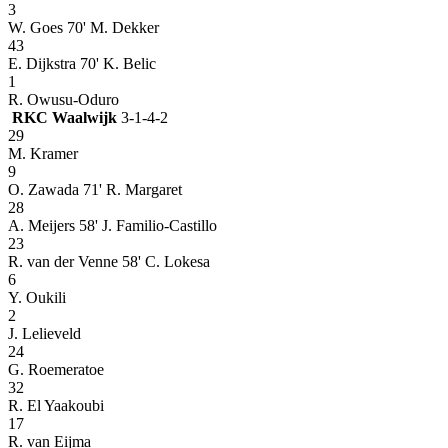
3
W. Goes
70' M. Dekker
43
E. Dijkstra
70' K. Belic
1
R. Owusu-Oduro
RKC Waalwijk
3-1-4-2
29
M. Kramer
9
O. Zawada
71' R. Margaret
28
A. Meijers
58' J. Familio-Castillo
23
R. van der Venne
58' C. Lokesa
6
Y. Oukili
2
J. Lelieveld
24
G. Roemeratoe
32
R. El Yaakoubi
17
R. van Eijma