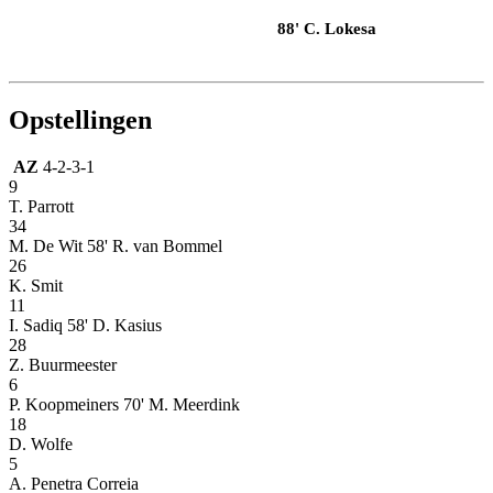
88' C. Lokesa
Opstellingen
AZ
4-2-3-1
9
T. Parrott
34
M. De Wit
58' R. van Bommel
26
K. Smit
11
I. Sadiq
58' D. Kasius
28
Z. Buurmeester
6
P. Koopmeiners
70' M. Meerdink
18
D. Wolfe
5
A. Penetra Correia