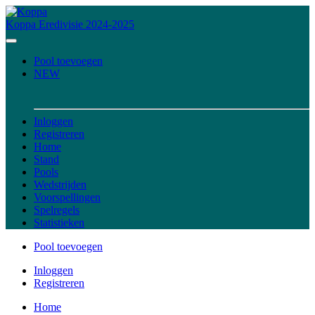
Koppa
Eredivisie 2024-2025
Pool toevoegen
NEW
Inloggen
Registreren
Home
Stand
Pools
Wedstrijden
Voorspellingen
Spelregels
Statistieken
Pool toevoegen
Inloggen
Registreren
Home