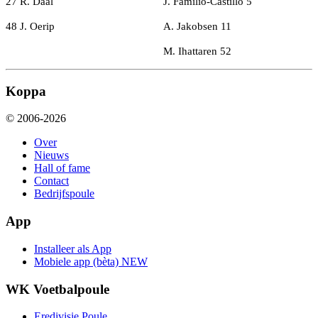
27 R. Daal
J. Familio-Castillo 5
48 J. Oerip
A. Jakobsen 11
M. Ihattaren 52
Koppa
© 2006-2026
Over
Nieuws
Hall of fame
Contact
Bedrijfspoule
App
Installeer als App
Mobiele app (bèta)
NEW
WK Voetbalpoule
Eredivisie Poule