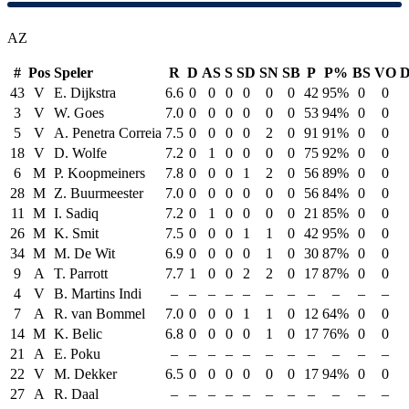
AZ
#
Pos
Speler
R
D
AS
S
SD
SN
SB
P
P%
BS
VO
D
43
V
E. Dijkstra
6.6
0
0
0
0
0
0
42
95%
0
0
3
V
W. Goes
7.0
0
0
0
0
0
0
53
94%
0
0
5
V
A. Penetra Correia
7.5
0
0
0
0
2
0
91
91%
0
0
18
V
D. Wolfe
7.2
0
1
0
0
0
0
75
92%
0
0
6
M
P. Koopmeiners
7.8
0
0
0
1
2
0
56
89%
0
0
28
M
Z. Buurmeester
7.0
0
0
0
0
0
0
56
84%
0
0
11
M
I. Sadiq
7.2
0
1
0
0
0
0
21
85%
0
0
26
M
K. Smit
7.5
0
0
0
1
1
0
42
95%
0
0
34
M
M. De Wit
6.9
0
0
0
0
1
0
30
87%
0
0
9
A
T. Parrott
7.7
1
0
0
2
2
0
17
87%
0
0
4
V
B. Martins Indi
–
–
–
–
–
–
–
–
–
–
–
7
A
R. van Bommel
7.0
0
0
0
1
1
0
12
64%
0
0
14
M
K. Belic
6.8
0
0
0
0
1
0
17
76%
0
0
21
A
E. Poku
–
–
–
–
–
–
–
–
–
–
–
22
V
M. Dekker
6.5
0
0
0
0
0
0
17
94%
0
0
27
A
R. Daal
–
–
–
–
–
–
–
–
–
–
–