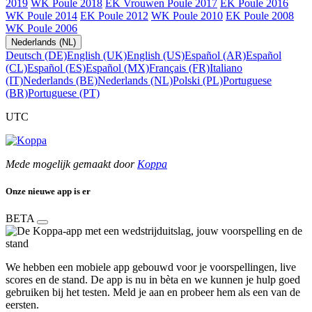
2019
WK Poule 2018
EK Vrouwen Poule 2017
EK Poule 2016
WK Poule 2014
EK Poule 2012
WK Poule 2010
EK Poule 2008
WK Poule 2006
Nederlands (NL)
Deutsch (DE)
English (UK)
English (US)
Español (AR)
Español
(CL)
Español (ES)
Español (MX)
Français (FR)
Italiano
(IT)
Nederlands (BE)
Nederlands (NL)
Polski (PL)
Portuguese
(BR)
Portuguese (PT)
UTC
Mede mogelijk gemaakt door
Koppa
Onze nieuwe app is er
BETA
We hebben een mobiele app gebouwd voor je voorspellingen, live
scores en de stand. De app is nu in bèta en we kunnen je hulp goed
gebruiken bij het testen. Meld je aan en probeer hem als een van de
eersten.