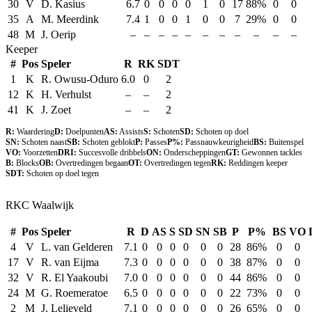
30
V
D. Kasius
6.7
0
0
0
0
1
0
17
88%
0
0
35
A
M. Meerdink
7.4
1
0
0
1
0
0
7
29%
0
0
48
M
J. Oerip
–
–
–
–
–
–
–
–
–
–
–
Keeper
#
Pos
Speler
R
RK
SDT
1
K
R. Owusu-Oduro
6.0
0
2
12
K
H. Verhulst
–
–
2
41
K
J. Zoet
–
–
2
R:
Waardering
D:
Doelpunten
AS:
Assists
S:
Schoten
SD:
Schoten op doel
SN:
Schoten naast
SB:
Schoten geblokt
P:
Passes
P%:
Passnauwkeurigheid
BS:
Buitenspel
VO:
Voorzetten
DRI:
Succesvolle dribbels
ON:
Onderscheppingen
GT:
Gewonnen tackles
B:
Blocks
OB:
Overtredingen begaan
OT:
Overtredingen tegen
RK:
Reddingen keeper
SDT:
Schoten op doel tegen
RKC Waalwijk
#
Pos
Speler
R
D
AS
S
SD
SN
SB
P
P%
BS
VO
4
V
L. van Gelderen
7.1
0
0
0
0
0
0
28
86%
0
0
17
V
R. van Eijma
7.3
0
0
0
0
0
0
38
87%
0
0
32
V
R. El Yaakoubi
7.0
0
0
0
0
0
0
44
86%
0
0
24
M
G. Roemeratoe
6.5
0
0
0
0
0
0
22
73%
0
0
2
M
J. Lelieveld
7.1
0
0
0
0
0
0
26
65%
0
0