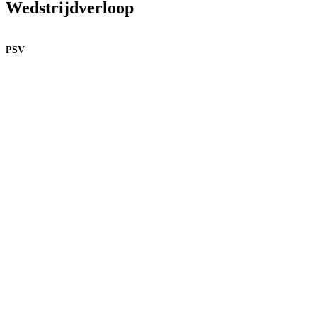
Wedstrijdverloop
PSV