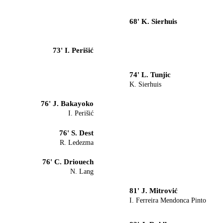
68' K. Sierhuis
73' I. Perišić
74' L. Tunjic
K. Sierhuis
76' J. Bakayoko
I. Perišić
76' S. Dest
R. Ledezma
76' C. Driouech
N. Lang
81' J. Mitrović
I. Ferreira Mendonca Pinto