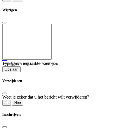
Wijzigen
😀
Typ @ om iemand te noemen.
Je kunt geen leeg bericht toevoegen.
Opslaan
Verwijderen
Weet je zeker dat u het bericht wilt verwijderen?
Ja
Nee
Inschrijven