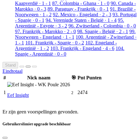
Kaapverdië · 1 - 1
87. Colombia - Ghana · 1 - 0
90. Canada -
Marokko · 0 - 3
89. Paraguay - Frankrijk · 0 - 1
91. Brazilië -
Noorwegen · 1 - 2
92. Mexico - Engeland · 2 - 3
93. Portugal
- Spanje · 0 - 1
94. Verenigde Staten - België · 1 - 4
95.
Argentinië - Egypte · 3 - 2
96. Zwitserland - Colombia · 0 - 0
97. Frankrijk - Marokko · 2 - 0
98. Spanje - België · 2 - 1
99.
Noorwegen - Engeland · 1 - 1
100. Argentinië - Zwitserland ·
1 - 1
101. Frankrijk - Spanje · 0 - 2
102. Engeland -
Argentinië · 1 - 2
103. Frankrijk - Engeland · 4 - 6
104.
Spanje - Argentinië · 0 - 0
Stand
Eindtotaal
#
Nick naam
🎯
Pnt
Punten
1
2474
2
Eef Insight
Er zijn geen voorspellingen gevonden.
Gebruikerslimiet upgrade beschikbaar