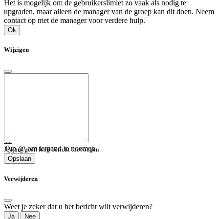
Het is mogelijk om de gebruikerslimiet zo vaak als nodig te
upgraden, maar alleen de manager van de groep kan dit doen. Neem
contact op met de manager voor verdere hulp.
Ok
Wijzigen
😀
Typ @ om iemand te noemen.
Je kunt geen leeg bericht toevoegen.
Opslaan
Verwijderen
Weet je zeker dat u het bericht wilt verwijderen?
Ja
Nee