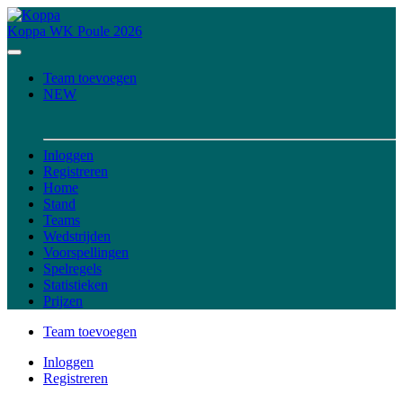
Koppa
WK Poule 2026
Team toevoegen
NEW
Inloggen
Registreren
Home
Stand
Teams
Wedstrijden
Voorspellingen
Spelregels
Statistieken
Prijzen
Team toevoegen
Inloggen
Registreren