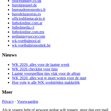
officefantasy.co.uk
burotippspiel.de
bureaudepronostics.fr
burodelasporras.es
ufficiodifantacalcio.it
futbolonline.com.ar
futbolmedia.cl
futbolonline.com.mx
getfantasysoccer.com
wk-voetbalpool.nl
wk-voetbalpronostiek.be
Nieuws
WK 2026: alles voor de laatste week
WK 2026 checklist voor fans
Laatste voorspelling tips vlak voor de aftrap
WK 2026: alles wat je moet weten voor de start
Hoe volg je alle WK wedstrijden makkelijk
Meer
Privacy
·
Voorwaarden
Als je vragen hebt of gewoon gedag wilt zeggen, stuur dan een mail