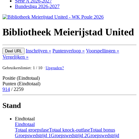
Serie A 2026-2027
Bundesliga 2026-2027
Bibliotheek Meierijstad United
Inschrijven »
Puntenverloop »
Voorspellingen »
Deel URL
Vergelijken »
Gebruikerslimiet: 1 / 10 ·
Upgraden?
Positie (Eindtotaal)
Punten (Eindtotaal)
914
/ 2259
Stand
Eindtotaal
Eindtotaal
Totaal groepsfase
Totaal knock-outfase
Totaal bonus
Groepswedstrijd 1
Groepswedstrijd 2
Groepswedstrijd