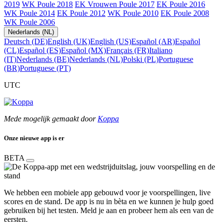
2019
WK Poule 2018
EK Vrouwen Poule 2017
EK Poule 2016
WK Poule 2014
EK Poule 2012
WK Poule 2010
EK Poule 2008
WK Poule 2006
Nederlands (NL)
Deutsch (DE)
English (UK)
English (US)
Español (AR)
Español
(CL)
Español (ES)
Español (MX)
Français (FR)
Italiano
(IT)
Nederlands (BE)
Nederlands (NL)
Polski (PL)
Portuguese
(BR)
Portuguese (PT)
UTC
Mede mogelijk gemaakt door
Koppa
Onze nieuwe app is er
BETA
We hebben een mobiele app gebouwd voor je voorspellingen, live
scores en de stand. De app is nu in bèta en we kunnen je hulp goed
gebruiken bij het testen. Meld je aan en probeer hem als een van de
eersten.