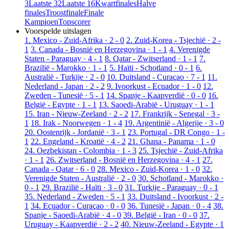
3
Laatste 32
Laatste 16
Kwartfinales
Halve
finales
Troostfinale
Finale
Kampioen
Topscorer
Voorspelde uitslagen
1. Mexico - Zuid-Afrika · 2 - 0
2. Zuid-Korea - Tsjechië · 2 -
1
3. Canada - Bosnië en Herzegovina · 1 - 1
4. Verenigde
Staten - Paraguay · 4 - 1
8. Qatar - Zwitserland · 1 - 1
7.
Brazilië - Marokko · 1 - 1
5. Haïti - Schotland · 0 - 1
6.
Australië - Turkije · 2 - 0
10. Duitsland - Curaçao · 7 - 1
11.
Nederland - Japan · 2 - 2
9. Ivoorkust - Ecuador · 1 - 0
12.
Zweden - Tunesië · 5 - 1
14. Spanje - Kaapverdië · 0 - 0
16.
België - Egypte · 1 - 1
13. Saoedi-Arabië - Uruguay · 1 - 1
15. Iran - Nieuw-Zeeland · 2 - 2
17. Frankrijk - Senegal · 3 -
1
18. Irak - Noorwegen · 1 - 4
19. Argentinië - Algerije · 3 - 0
20. Oostenrijk - Jordanië · 3 - 1
23. Portugal - DR Congo · 1 -
1
22. Engeland - Kroatië · 4 - 2
21. Ghana - Panama · 1 - 0
24. Oezbekistan - Colombia · 1 - 3
25. Tsjechië - Zuid-Afrika
· 1 - 1
26. Zwitserland - Bosnië en Herzegovina · 4 - 1
27.
Canada - Qatar · 6 - 0
28. Mexico - Zuid-Korea · 1 - 0
32.
Verenigde Staten - Australië · 2 - 0
30. Schotland - Marokko ·
0 - 1
29. Brazilië - Haïti · 3 - 0
31. Turkije - Paraguay · 0 - 1
35. Nederland - Zweden · 5 - 1
33. Duitsland - Ivoorkust · 2 -
1
34. Ecuador - Curaçao · 0 - 0
36. Tunesië - Japan · 0 - 4
38.
Spanje - Saoedi-Arabië · 4 - 0
39. België - Iran · 0 - 0
37.
Uruguay - Kaapverdië · 2 - 2
40. Nieuw-Zeeland - Egypte · 1