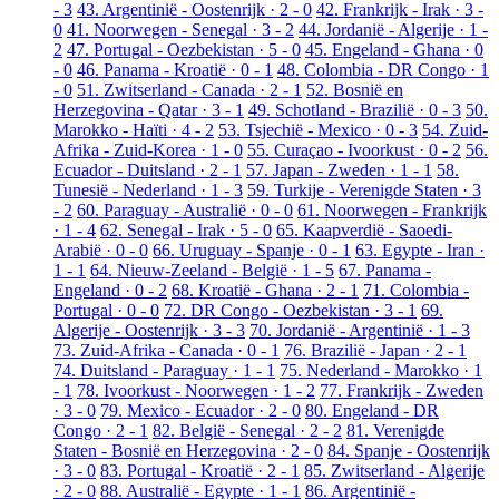
- 3
43. Argentinië - Oostenrijk · 2 - 0
42. Frankrijk - Irak · 3 -
0
41. Noorwegen - Senegal · 3 - 2
44. Jordanië - Algerije · 1 -
2
47. Portugal - Oezbekistan · 5 - 0
45. Engeland - Ghana · 0
- 0
46. Panama - Kroatië · 0 - 1
48. Colombia - DR Congo · 1
- 0
51. Zwitserland - Canada · 2 - 1
52. Bosnië en
Herzegovina - Qatar · 3 - 1
49. Schotland - Brazilië · 0 - 3
50.
Marokko - Haïti · 4 - 2
53. Tsjechië - Mexico · 0 - 3
54. Zuid-
Afrika - Zuid-Korea · 1 - 0
55. Curaçao - Ivoorkust · 0 - 2
56.
Ecuador - Duitsland · 2 - 1
57. Japan - Zweden · 1 - 1
58.
Tunesië - Nederland · 1 - 3
59. Turkije - Verenigde Staten · 3
- 2
60. Paraguay - Australië · 0 - 0
61. Noorwegen - Frankrijk
· 1 - 4
62. Senegal - Irak · 5 - 0
65. Kaapverdië - Saoedi-
Arabië · 0 - 0
66. Uruguay - Spanje · 0 - 1
63. Egypte - Iran ·
1 - 1
64. Nieuw-Zeeland - België · 1 - 5
67. Panama -
Engeland · 0 - 2
68. Kroatië - Ghana · 2 - 1
71. Colombia -
Portugal · 0 - 0
72. DR Congo - Oezbekistan · 3 - 1
69.
Algerije - Oostenrijk · 3 - 3
70. Jordanië - Argentinië · 1 - 3
73. Zuid-Afrika - Canada · 0 - 1
76. Brazilië - Japan · 2 - 1
74. Duitsland - Paraguay · 1 - 1
75. Nederland - Marokko · 1
- 1
78. Ivoorkust - Noorwegen · 1 - 2
77. Frankrijk - Zweden
· 3 - 0
79. Mexico - Ecuador · 2 - 0
80. Engeland - DR
Congo · 2 - 1
82. België - Senegal · 2 - 2
81. Verenigde
Staten - Bosnië en Herzegovina · 2 - 0
84. Spanje - Oostenrijk
· 3 - 0
83. Portugal - Kroatië · 2 - 1
85. Zwitserland - Algerije
· 2 - 0
88. Australië - Egypte · 1 - 1
86. Argentinië -