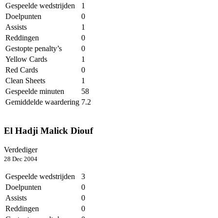
Gespeelde wedstrijden
1
Doelpunten
0
Assists
1
Reddingen
0
Gestopte penalty’s
0
Yellow Cards
1
Red Cards
0
Clean Sheets
1
Gespeelde minuten
58
Gemiddelde waardering
7.2
El Hadji Malick Diouf
Verdediger
28 Dec 2004
Gespeelde wedstrijden
3
Doelpunten
0
Assists
0
Reddingen
0