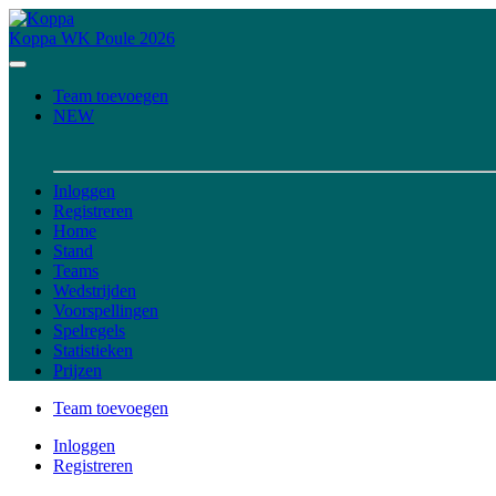
Koppa
WK Poule 2026
Team toevoegen
NEW
Inloggen
Registreren
Home
Stand
Teams
Wedstrijden
Voorspellingen
Spelregels
Statistieken
Prijzen
Team toevoegen
Inloggen
Registreren