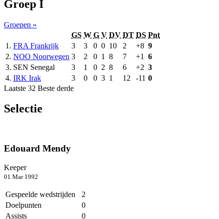
Groep I
Groepen »
GS
W
G
V
DV
DT
DS
Pnt
1.
FRA
Frankrijk
3
3
0
0
10
2
+8
9
2.
NOO
Noorwegen
3
2
0
1
8
7
+1
6
3.
SEN
Senegal
3
1
0
2
8
6
+2
3
4.
IRK
Irak
3
0
0
3
1
12
-11
0
Laatste 32
Beste derde
Selectie
Edouard Mendy
Keeper
01 Mar 1992
Gespeelde wedstrijden
2
Doelpunten
0
Assists
0