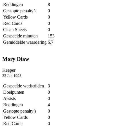
Reddingen
8
Gestopte penalty’s
0
Yellow Cards
0
Red Cards
0
Clean Sheets
0
Gespeelde minuten
153
Gemiddelde waardering
6.7
Mory Diaw
Keeper
22 Jun 1993
Gespeelde wedstrijden
3
Doelpunten
0
Assists
0
Reddingen
4
Gestopte penalty’s
0
Yellow Cards
0
Red Cards
0