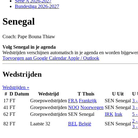
Serie A 2026-2027
Bundesliga 2026-2027
Senegal
Coach: Pape Bouna Thiaw
Volg Senegal in je agenda
Wedstrijden verschijnen automatisch in je agenda en worden bijgewerk
Toevoegen aan Google Calendar
Apple / Outlook
Wedstrijden
Wedstrijden »
#
D
Datum
Wedstrijd
T
Thuis
U
Uit
U
17
FT
Groepswedstrijden
FRA
Frankrijk
SEN
Senegal
3 -
41
FT
Groepswedstrijden
NOO
Noorwegen
SEN
Senegal
3 -
62
FT
Groepswedstrijden
SEN
Senegal
IRK
Irak
5 -
2 -
82
FT
Laatste 32
BEL
België
SEN
Senegal
3 -