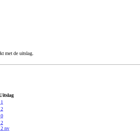
t met de uitslag.
Uitslag
 1
 2
 0
 2
 2 nv