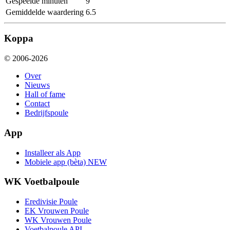
Gespeelde minuten
9
Gemiddelde waardering
6.5
Koppa
© 2006-2026
Over
Nieuws
Hall of fame
Contact
Bedrijfspoule
App
Installeer als App
Mobiele app (bèta)
NEW
WK Voetbalpoule
Eredivisie Poule
EK Vrouwen Poule
WK Vrouwen Poule
Voetbalpoule API