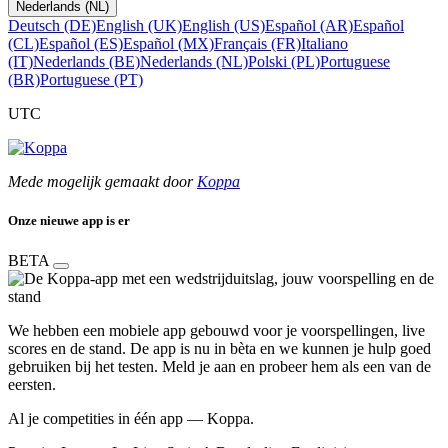
Nederlands (NL)
Deutsch (DE)
English (UK)
English (US)
Español (AR)
Español
(CL)
Español (ES)
Español (MX)
Français (FR)
Italiano
(IT)
Nederlands (BE)
Nederlands (NL)
Polski (PL)
Portuguese
(BR)
Portuguese (PT)
UTC
Mede mogelijk gemaakt door
Koppa
Onze nieuwe app is er
BETA
We hebben een mobiele app gebouwd voor je voorspellingen, live
scores en de stand. De app is nu in bèta en we kunnen je hulp goed
gebruiken bij het testen. Meld je aan en probeer hem als een van de
eersten.
Al je competities in één app — Koppa.