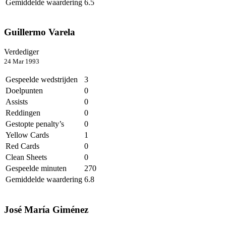
Gemiddelde waardering
6.5
Guillermo Varela
Verdediger
24 Mar 1993
Gespeelde wedstrijden
3
Doelpunten
0
Assists
0
Reddingen
0
Gestopte penalty’s
0
Yellow Cards
1
Red Cards
0
Clean Sheets
0
Gespeelde minuten
270
Gemiddelde waardering
6.8
José María Giménez