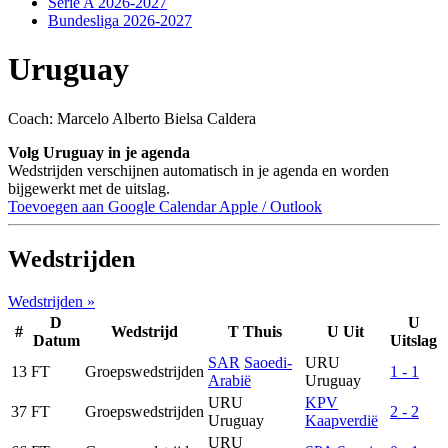
Serie A 2026-2027
Bundesliga 2026-2027
Uruguay
Coach: Marcelo Alberto Bielsa Caldera
Volg Uruguay in je agenda
Wedstrijden verschijnen automatisch in je agenda en worden
bijgewerkt met de uitslag.
Toevoegen aan Google Calendar
Apple / Outlook
Wedstrijden
Wedstrijden »
D
U
#
Wedstrijd
T
Thuis
U
Uit
Datum
Uitslag
SAR
Saoedi-
URU
13
FT
Groepswedstrijden
1 - 1
Arabië
Uruguay
URU
KPV
37
FT
Groepswedstrijden
2 - 2
Uruguay
Kaapverdië
URU