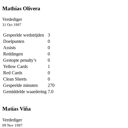
Mathías Olivera
Verdediger
31 Oct 1997
Gespeelde wedstrijden
3
Doelpunten
0
Assists
0
Reddingen
0
Gestopte penalty’s
0
Yellow Cards
1
Red Cards
0
Clean Sheets
0
Gespeelde minuten
270
Gemiddelde waardering
7.0
Matías Viña
Verdediger
09 Nov 1997