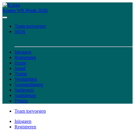
Koppa
WK Poule 2026
Team toevoegen
NEW
Inloggen
Registreren
Home
Stand
Teams
Wedstrijden
Voorspellingen
Spelregels
Statistieken
Prijzen
Team toevoegen
Inloggen
Registreren