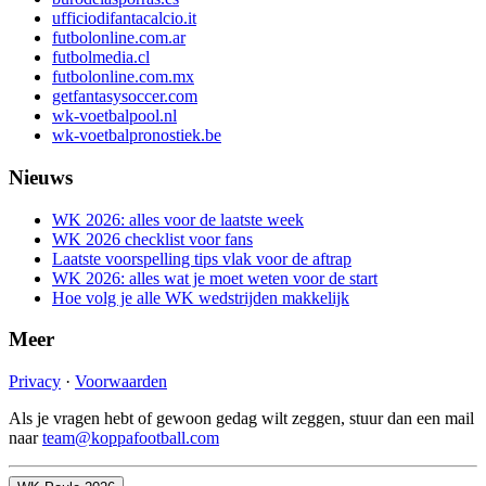
ufficiodifantacalcio.it
futbolonline.com.ar
futbolmedia.cl
futbolonline.com.mx
getfantasysoccer.com
wk-voetbalpool.nl
wk-voetbalpronostiek.be
Nieuws
WK 2026: alles voor de laatste week
WK 2026 checklist voor fans
Laatste voorspelling tips vlak voor de aftrap
WK 2026: alles wat je moet weten voor de start
Hoe volg je alle WK wedstrijden makkelijk
Meer
Privacy
·
Voorwaarden
Als je vragen hebt of gewoon gedag wilt zeggen, stuur dan een mail
naar
team@koppafootball.com