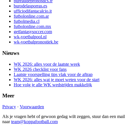
bureaudepronostics.fr
burodelasporras.es
ufficiodifantacalcio.it
futbolonline.com.ar
futbolmedia.cl
futbolonline.com.mx
getfantasysoccer.com
wk-voetbalpool.nl
wk-voetbalpronostiek.be
Nieuws
WK 2026: alles voor de laatste week
WK 2026 checklist voor fans
Laatste voorspelling tips vlak voor de aftrap
WK 2026: alles wat je moet weten voor de start
Hoe volg je alle WK wedstrijden makkelijk
Meer
Privacy
·
Voorwaarden
Als je vragen hebt of gewoon gedag wilt zeggen, stuur dan een mail
naar
team@koppafootball.com