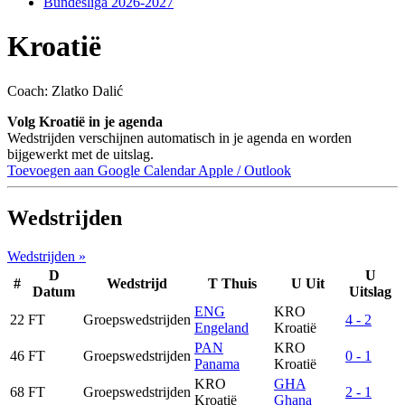
Bundesliga 2026-2027
Kroatië
Coach: Zlatko Dalić
Volg Kroatië in je agenda
Wedstrijden verschijnen automatisch in je agenda en worden
bijgewerkt met de uitslag.
Toevoegen aan Google Calendar
Apple / Outlook
Wedstrijden
Wedstrijden »
D
U
#
Wedstrijd
T
Thuis
U
Uit
Datum
Uitslag
ENG
KRO
22
FT
Groepswedstrijden
4 - 2
Engeland
Kroatië
PAN
KRO
46
FT
Groepswedstrijden
0 - 1
Panama
Kroatië
KRO
GHA
68
FT
Groepswedstrijden
2 - 1
Kroatië
Ghana