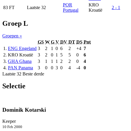
POR
KRO
83
FT
Laatste 32
2 - 1
Portugal
Kroatië
Groep L
Groepen »
GS
W
G
V
DV
DT
DS
Pnt
1.
ENG
Engeland
3
2
1
0
6
2
+4
7
2.
KRO
Kroatië
3
2
0
1
5
5
0
6
3.
GHA
Ghana
3
1
1
1
2
2
0
4
4.
PAN
Panama
3
0
0
3
0
4
-4
0
Laatste 32
Beste derde
Selectie
Dominik Kotarski
Keeper
10 Feb 2000