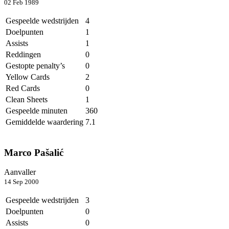
02 Feb 1989
Gespeelde wedstrijden
4
Doelpunten
1
Assists
1
Reddingen
0
Gestopte penalty’s
0
Yellow Cards
2
Red Cards
0
Clean Sheets
1
Gespeelde minuten
360
Gemiddelde waardering
7.1
Marco Pašalić
Aanvaller
14 Sep 2000
Gespeelde wedstrijden
3
Doelpunten
0
Assists
0