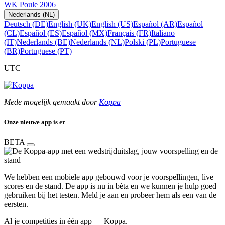
WK Poule 2006
Nederlands (NL)
Deutsch (DE)
English (UK)
English (US)
Español (AR)
Español
(CL)
Español (ES)
Español (MX)
Français (FR)
Italiano
(IT)
Nederlands (BE)
Nederlands (NL)
Polski (PL)
Portuguese
(BR)
Portuguese (PT)
UTC
Mede mogelijk gemaakt door
Koppa
Onze nieuwe app is er
BETA
We hebben een mobiele app gebouwd voor je voorspellingen, live
scores en de stand. De app is nu in bèta en we kunnen je hulp goed
gebruiken bij het testen. Meld je aan en probeer hem als een van de
eersten.
Al je competities in één app — Koppa.