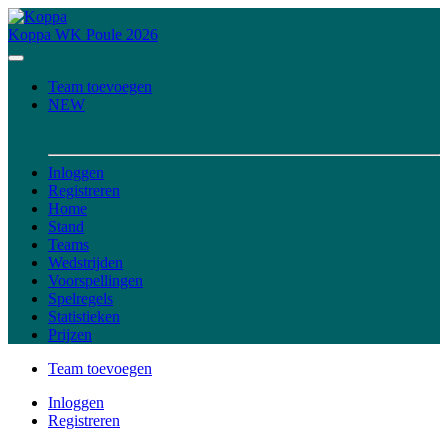
Koppa
WK Poule 2026
Team toevoegen
NEW
Inloggen
Registreren
Home
Stand
Teams
Wedstrijden
Voorspellingen
Spelregels
Statistieken
Prijzen
Team toevoegen
Inloggen
Registreren