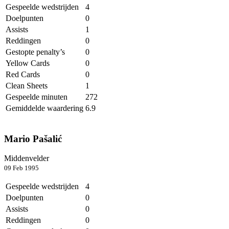
Gespeelde wedstrijden
4
Doelpunten
0
Assists
1
Reddingen
0
Gestopte penalty’s
0
Yellow Cards
0
Red Cards
0
Clean Sheets
1
Gespeelde minuten
272
Gemiddelde waardering
6.9
Mario Pašalić
Middenvelder
09 Feb 1995
Gespeelde wedstrijden
4
Doelpunten
0
Assists
0
Reddingen
0