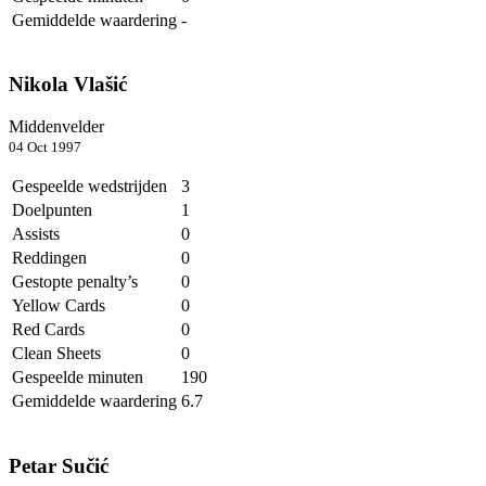
Gemiddelde waardering
-
Nikola Vlašić
Middenvelder
04 Oct 1997
Gespeelde wedstrijden
3
Doelpunten
1
Assists
0
Reddingen
0
Gestopte penalty’s
0
Yellow Cards
0
Red Cards
0
Clean Sheets
0
Gespeelde minuten
190
Gemiddelde waardering
6.7
Petar Sučić