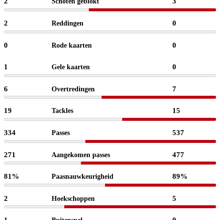
2
3
Schoten geblokt
2
0
Reddingen
0
0
Rode kaarten
1
0
Gele kaarten
6
7
Overtredingen
19
15
Tackles
334
537
Passes
271
477
Aangekomen passes
81%
89%
Paasnauwkeurigheid
2
5
Hoekschoppen
1
0