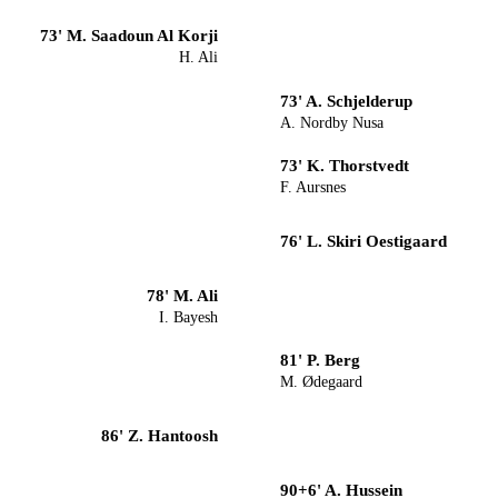
73' M. Saadoun Al Korji
H. Ali
73' A. Schjelderup
A. Nordby Nusa
73' K. Thorstvedt
F. Aursnes
76' L. Skiri Oestigaard
78' M. Ali
I. Bayesh
81' P. Berg
M. Ødegaard
86' Z. Hantoosh
90+6' A. Hussein