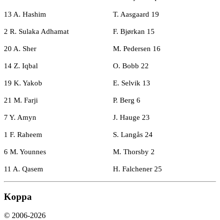
13 A. Hashim
T. Aasgaard 19
2 R. Sulaka Adhamat
F. Bjørkan 15
20 A. Sher
M. Pedersen 16
14 Z. Iqbal
O. Bobb 22
19 K. Yakob
E. Selvik 13
21 M. Farji
P. Berg 6
7 Y. Amyn
J. Hauge 23
1 F. Raheem
S. Langås 24
6 M. Younnes
M. Thorsby 2
11 A. Qasem
H. Falchener 25
Koppa
© 2006-2026