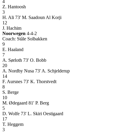
4
Z. Hantoosh
3
H. Ali
73' M. Saadoun Al Korji
12
J. Hachim
Noorwegen
4-4-2
Coach: Ståle Solbakken
9
E. Haaland
7
A. Sørloth
73' O. Bobb
20
A. Nordby Nusa
73' A. Schjelderup
14
F. Aursnes
73' K. Thorstvedt
8
S. Berge
10
M. Ødegaard
81' P. Berg
5
D. Wolfe
73' L. Skiri Oestigaard
17
T. Heggem
3