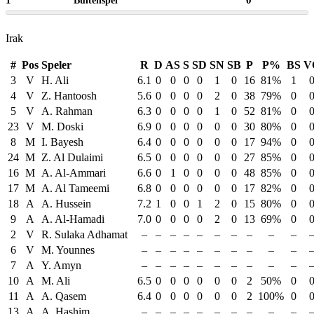
Buitenspel
Irak
#
Pos
Speler
R
D
AS
S
SD
SN
SB
P
P%
BS
V
3
V
H. Ali
6.1
0
0
0
0
1
0
16
81%
1
4
V
Z. Hantoosh
5.6
0
0
0
0
2
0
38
79%
0
5
V
A. Rahman
6.3
0
0
0
0
1
0
52
81%
0
23
V
M. Doski
6.9
0
0
0
0
0
0
30
80%
0
8
M
I. Bayesh
6.4
0
0
0
0
0
0
17
94%
0
24
M
Z. Al Dulaimi
6.5
0
0
0
0
0
0
27
85%
0
16
M
A. Al-Ammari
6.6
0
1
0
0
0
0
48
85%
0
17
M
A. Al Tameemi
6.8
0
0
0
0
0
0
17
82%
0
18
A
A. Hussein
7.2
1
0
0
1
2
0
15
80%
0
9
A
A. Al-Hamadi
7.0
0
0
0
0
2
0
13
69%
0
2
V
R. Sulaka Adhamat
–
–
–
–
–
–
–
–
–
–
6
V
M. Younnes
–
–
–
–
–
–
–
–
–
–
7
A
Y. Amyn
–
–
–
–
–
–
–
–
–
–
10
A
M. Ali
6.5
0
0
0
0
0
0
2
50%
0
11
A
A. Qasem
6.4
0
0
0
0
0
0
2
100%
0
13
A
A. Hashim
–
–
–
–
–
–
–
–
–
–