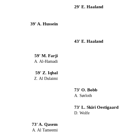
29' E. Haaland
39' A. Hussein
43' E. Haaland
59' M. Farji
A. Al-Hamadi
59' Z. Iqbal
Z. Al Dulaimi
73' O. Bobb
A. Sørloth
73' L. Skiri Oestigaard
D. Wolfe
73' A. Qasem
A. Al Tameemi