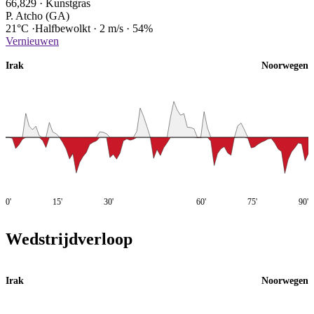
66,829
·
Kunstgras
P. Atcho (GA)
21°C
·
Halfbewolkt
·
2 m/s
·
54%
Vernieuwen
Irak
Noorwegen
0'
15'
30'
60'
75'
90'
Wedstrijdverloop
Irak
Noorwegen