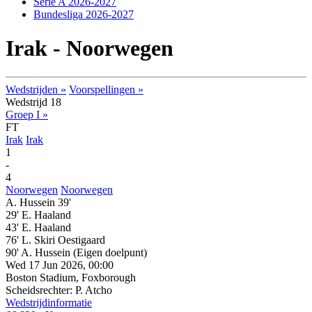
Serie A 2026-2027
Bundesliga 2026-2027
Irak - Noorwegen
Wedstrijden »
Voorspellingen »
Wedstrijd 18
Groep I »
FT
Irak
Irak
1
-
4
Noorwegen
Noorwegen
A. Hussein 39'
29' E. Haaland
43' E. Haaland
76' L. Skiri Oestigaard
90' A. Hussein
(Eigen doelpunt)
Wed 17 Jun 2026, 00:00
Boston Stadium, Foxborough
Scheidsrechter: P. Atcho
Wedstrijdinformatie