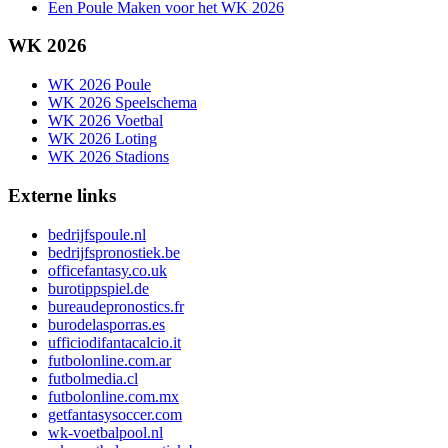
Een Poule Maken voor het WK 2026
WK 2026
WK 2026 Poule
WK 2026 Speelschema
WK 2026 Voetbal
WK 2026 Loting
WK 2026 Stadions
Externe links
bedrijfspoule.nl
bedrijfspronostiek.be
officefantasy.co.uk
burotippspiel.de
bureaudepronostics.fr
burodelasporras.es
ufficiodifantacalcio.it
futbolonline.com.ar
futbolmedia.cl
futbolonline.com.mx
getfantasysoccer.com
wk-voetbalpool.nl