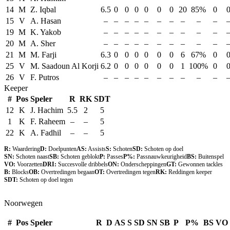
14
M
Z. Iqbal
6.5
0
0
0
0
0
0
20
85%
0
15
V
A. Hasan
–
–
–
–
–
–
–
–
–
–
19
M
K. Yakob
–
–
–
–
–
–
–
–
–
–
20
M
A. Sher
–
–
–
–
–
–
–
–
–
–
21
M
M. Farji
6.3
0
0
0
0
0
0
6
67%
0
25
V
M. Saadoun Al Korji
6.2
0
0
0
0
0
0
1
100%
0
26
V
F. Putros
–
–
–
–
–
–
–
–
–
–
Keeper
#
Pos
Speler
R
RK
SDT
12
K
J. Hachim
5.5
2
5
1
K
F. Raheem
–
–
5
22
K
A. Fadhil
–
–
5
R:
Waardering
D:
Doelpunten
AS:
Assists
S:
Schoten
SD:
Schoten op doel
SN:
Schoten naast
SB:
Schoten geblokt
P:
Passes
P%:
Passnauwkeurigheid
BS:
Buitenspel
VO:
Voorzetten
DRI:
Succesvolle dribbels
ON:
Onderscheppingen
GT:
Gewonnen tackles
B:
Blocks
OB:
Overtredingen begaan
OT:
Overtredingen tegen
RK:
Reddingen keeper
SDT:
Schoten op doel tegen
Noorwegen
#
Pos
Speler
R
D
AS
S
SD
SN
SB
P
P%
BS
VO