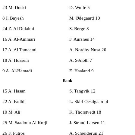
23 M. Doski
D. Wolfe 5
8 I. Bayesh
M. Ødegaard 10
24 Z. Al Dulaimi
S. Berge 8
16 A. Al-Ammari
F. Aursnes 14
17 A. Al Tameemi
A. Nordby Nusa 20
18 A. Hussein
A. Sørloth 7
9 A. Al-Hamadi
E. Haaland 9
Bank
15 A. Hasan
S. Tangvik 12
22 A. Fadhil
L. Skiri Oestigaard 4
10 M. Ali
K. Thorstvedt 18
25 M. Saadoun Al Korji
J. Strand Larsen 11
26 F. Putros
A. Schjelderup 21