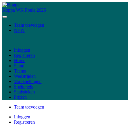
Koppa
WK Poule 2026
Team toevoegen
NEW
Inloggen
Registreren
Home
Stand
Teams
Wedstrijden
Voorspellingen
Spelregels
Statistieken
Prijzen
Team toevoegen
Inloggen
Registreren