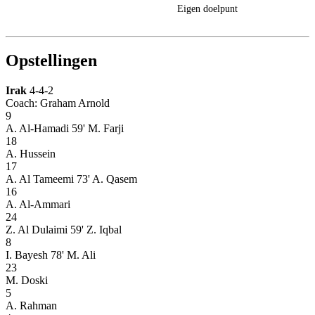
Eigen doelpunt
Opstellingen
Irak
4-4-2
Coach: Graham Arnold
9
A. Al-Hamadi
59' M. Farji
18
A. Hussein
17
A. Al Tameemi
73' A. Qasem
16
A. Al-Ammari
24
Z. Al Dulaimi
59' Z. Iqbal
8
I. Bayesh
78' M. Ali
23
M. Doski
5
A. Rahman