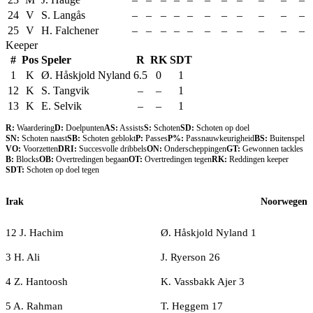
24
V
S. Langås
–
–
–
–
–
–
–
–
–
–
–
25
V
H. Falchener
–
–
–
–
–
–
–
–
–
–
–
Keeper
#
Pos
Speler
R
RK
SDT
1
K
Ø. Håskjold Nyland
6.5
0
1
12
K
S. Tangvik
–
–
1
13
K
E. Selvik
–
–
1
R:
Waardering
D:
Doelpunten
AS:
Assists
S:
Schoten
SD:
Schoten op doel
SN:
Schoten naast
SB:
Schoten geblokt
P:
Passes
P%:
Passnauwkeurigheid
BS:
Buitenspel
VO:
Voorzetten
DRI:
Succesvolle dribbels
ON:
Onderscheppingen
GT:
Gewonnen tackles
B:
Blocks
OB:
Overtredingen begaan
OT:
Overtredingen tegen
RK:
Reddingen keeper
SDT:
Schoten op doel tegen
Irak
Noorwegen
12 J. Hachim
Ø. Håskjold Nyland 1
3 H. Ali
J. Ryerson 26
4 Z. Hantoosh
K. Vassbakk Ajer 3
5 A. Rahman
T. Heggem 17