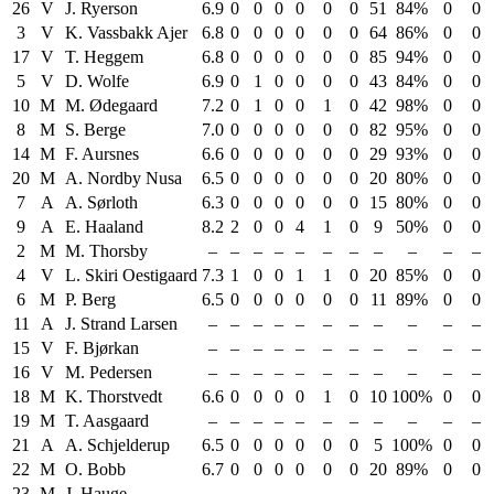
26
V
J. Ryerson
6.9
0
0
0
0
0
0
51
84%
0
0
3
V
K. Vassbakk Ajer
6.8
0
0
0
0
0
0
64
86%
0
0
17
V
T. Heggem
6.8
0
0
0
0
0
0
85
94%
0
0
5
V
D. Wolfe
6.9
0
1
0
0
0
0
43
84%
0
0
10
M
M. Ødegaard
7.2
0
1
0
0
1
0
42
98%
0
0
8
M
S. Berge
7.0
0
0
0
0
0
0
82
95%
0
0
14
M
F. Aursnes
6.6
0
0
0
0
0
0
29
93%
0
0
20
M
A. Nordby Nusa
6.5
0
0
0
0
0
0
20
80%
0
0
7
A
A. Sørloth
6.3
0
0
0
0
0
0
15
80%
0
0
9
A
E. Haaland
8.2
2
0
0
4
1
0
9
50%
0
0
2
M
M. Thorsby
–
–
–
–
–
–
–
–
–
–
–
4
V
L. Skiri Oestigaard
7.3
1
0
0
1
1
0
20
85%
0
0
6
M
P. Berg
6.5
0
0
0
0
0
0
11
89%
0
0
11
A
J. Strand Larsen
–
–
–
–
–
–
–
–
–
–
–
15
V
F. Bjørkan
–
–
–
–
–
–
–
–
–
–
–
16
V
M. Pedersen
–
–
–
–
–
–
–
–
–
–
–
18
M
K. Thorstvedt
6.6
0
0
0
0
1
0
10
100%
0
0
19
M
T. Aasgaard
–
–
–
–
–
–
–
–
–
–
–
21
A
A. Schjelderup
6.5
0
0
0
0
0
0
5
100%
0
0
22
M
O. Bobb
6.7
0
0
0
0
0
0
20
89%
0
0
23
M
J. Hauge
–
–
–
–
–
–
–
–
–
–
–