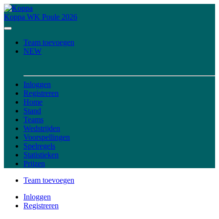
Koppa
WK Poule 2026
Team toevoegen
NEW
Inloggen
Registreren
Home
Stand
Teams
Wedstrijden
Voorspellingen
Spelregels
Statistieken
Prijzen
Team toevoegen
Inloggen
Registreren