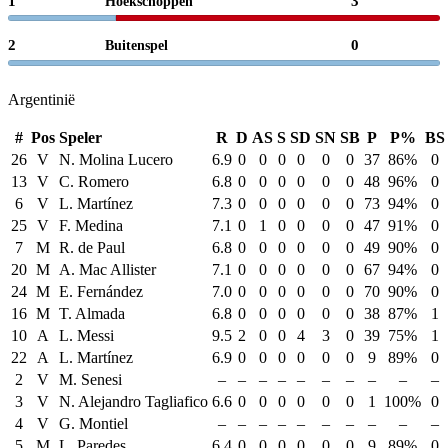
1
3
Hoekschoppen
2
0
Buitenspel
Argentinië
#
Pos
Speler
R
D
AS
S
SD
SN
SB
P
P%
BS
26
V
N. Molina Lucero
6.9
0
0
0
0
0
0
37
86%
0
13
V
C. Romero
6.8
0
0
0
0
0
0
48
96%
0
6
V
L. Martínez
7.3
0
0
0
0
0
0
73
94%
0
25
V
F. Medina
7.1
0
1
0
0
0
0
47
91%
0
7
M
R. de Paul
6.8
0
0
0
0
0
0
49
90%
0
20
M
A. Mac Allister
7.1
0
0
0
0
0
0
67
94%
0
24
M
E. Fernández
7.0
0
0
0
0
0
0
70
90%
0
16
M
T. Almada
6.8
0
0
0
0
0
0
38
87%
1
10
A
L. Messi
9.5
2
0
0
4
3
0
39
75%
1
22
A
L. Martínez
6.9
0
0
0
0
0
0
9
89%
0
2
V
M. Senesi
–
–
–
–
–
–
–
–
–
–
3
V
N. Alejandro Tagliafico
6.6
0
0
0
0
0
0
1
100%
0
4
V
G. Montiel
–
–
–
–
–
–
–
–
–
–
5
M
L. Paredes
6.4
0
0
0
0
0
0
9
89%
0