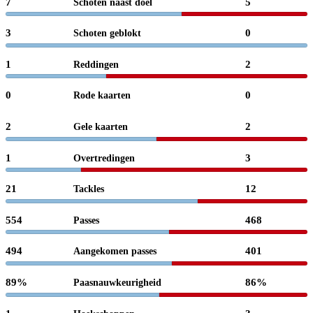
7
5
Schoten naast doel
3
0
Schoten geblokt
1
2
Reddingen
0
0
Rode kaarten
2
2
Gele kaarten
1
3
Overtredingen
21
12
Tackles
554
468
Passes
494
401
Aangekomen passes
89%
86%
Paasnauwkeurigheid