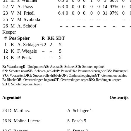
21
M
P. Wimmer
6.5
0
0
0
0
1
0
5
60%
0
22
V
A. Prass
6.3
0
0
0
0
0
0
14
93%
0
23
V
M. Friedl
6.4
0
0
0
0
0
0
31
97%
0
25
V
M. Svoboda
–
–
–
–
–
–
–
–
–
–
26
M
A. Schöpf
–
–
–
–
–
–
–
–
–
–
Keeper
#
Pos
Speler
R
RK
SDT
1
K
A. Schlager
6.2
2
5
12
K
F. Wiegele
–
–
5
13
K
P. Pentz
–
–
5
R:
Waardering
D:
Doelpunten
AS:
Assists
S:
Schoten
SD:
Schoten op doel
SN:
Schoten naast
SB:
Schoten geblokt
P:
Passes
P%:
Passnauwkeurigheid
BS:
Buitenspel
VO:
Voorzetten
DRI:
Succesvolle dribbels
ON:
Onderscheppingen
GT:
Gewonnen tackles
B:
Blocks
OB:
Overtredingen begaan
OT:
Overtredingen tegen
RK:
Reddingen keeper
SDT:
Schoten op doel tegen
Argentinië
Oostenrijk
23 D. Martínez
A. Schlager 1
26 N. Molina Lucero
S. Posch 5
13 C. Romero
K. Danso 3