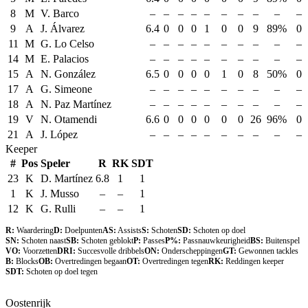
8
M
V. Barco
–
–
–
–
–
–
–
–
–
–
9
A
J. Álvarez
6.4
0
0
0
1
0
0
9
89%
0
11
M
G. Lo Celso
–
–
–
–
–
–
–
–
–
–
14
M
E. Palacios
–
–
–
–
–
–
–
–
–
–
15
A
N. González
6.5
0
0
0
0
1
0
8
50%
0
17
A
G. Simeone
–
–
–
–
–
–
–
–
–
–
18
A
N. Paz Martínez
–
–
–
–
–
–
–
–
–
–
19
V
N. Otamendi
6.6
0
0
0
0
0
0
26
96%
0
21
A
J. López
–
–
–
–
–
–
–
–
–
–
Keeper
#
Pos
Speler
R
RK
SDT
23
K
D. Martínez
6.8
1
1
1
K
J. Musso
–
–
1
12
K
G. Rulli
–
–
1
R:
Waardering
D:
Doelpunten
AS:
Assists
S:
Schoten
SD:
Schoten op doel
SN:
Schoten naast
SB:
Schoten geblokt
P:
Passes
P%:
Passnauwkeurigheid
BS:
Buitenspel
VO:
Voorzetten
DRI:
Succesvolle dribbels
ON:
Onderscheppingen
GT:
Gewonnen tackles
B:
Blocks
OB:
Overtredingen begaan
OT:
Overtredingen tegen
RK:
Reddingen keeper
SDT:
Schoten op doel tegen
Oostenrijk