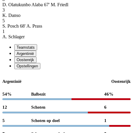
D. Olatukunbo Alaba
67' M. Friedl
3
K. Danso
5
S. Posch
68' A. Prass
1
A. Schlager
Teamstats
Argentinië
Oostenrijk
Opstellingen
Argentinië
Oostenrijk
54%
46%
Balbezit
12
6
Schoten
5
1
Schoten op doel