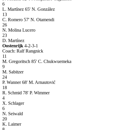
6
L. Martínez
65' N. González
13
C. Romero
57' N. Otamendi
26
N. Molina Lucero
23
D. Martínez
Oostenrijk
4-2-3-1
Coach: Ralf Rangnick
11
M. Gregoritsch
85' C. Chukwuemeka
9
M. Sabitzer
24
P. Wanner
68' M. Arnautović
18
R. Schmid
78' P. Wimmer
4
X. Schlager
6
N. Seiwald
20
K. Laimer
8