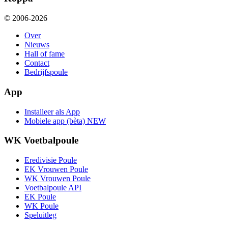
© 2006-2026
Over
Nieuws
Hall of fame
Contact
Bedrijfspoule
App
Installeer als App
Mobiele app (bèta)
NEW
WK Voetbalpoule
Eredivisie Poule
EK Vrouwen Poule
WK Vrouwen Poule
Voetbalpoule API
EK Poule
WK Poule
Speluitleg