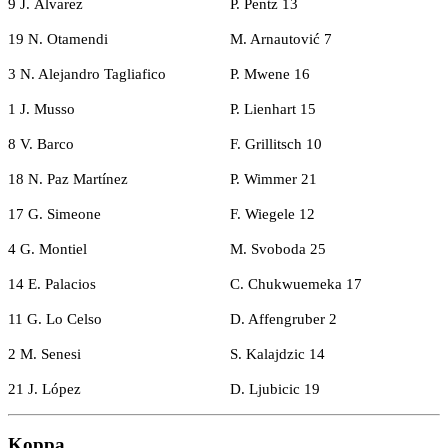
9 J. Álvarez
P. Pentz 13
19 N. Otamendi
M. Arnautović 7
3 N. Alejandro Tagliafico
P. Mwene 16
1 J. Musso
P. Lienhart 15
8 V. Barco
F. Grillitsch 10
18 N. Paz Martínez
P. Wimmer 21
17 G. Simeone
F. Wiegele 12
4 G. Montiel
M. Svoboda 25
14 E. Palacios
C. Chukwuemeka 17
11 G. Lo Celso
D. Affengruber 2
2 M. Senesi
S. Kalajdzic 14
21 J. López
D. Ljubicic 19
Koppa