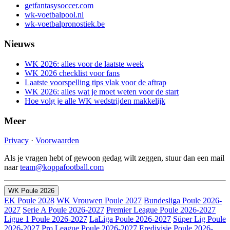
getfantasysoccer.com
wk-voetbalpool.nl
wk-voetbalpronostiek.be
Nieuws
WK 2026: alles voor de laatste week
WK 2026 checklist voor fans
Laatste voorspelling tips vlak voor de aftrap
WK 2026: alles wat je moet weten voor de start
Hoe volg je alle WK wedstrijden makkelijk
Meer
Privacy
·
Voorwaarden
Als je vragen hebt of gewoon gedag wilt zeggen, stuur dan een mail
naar
team@koppafootball.com
WK Poule 2026
EK Poule 2028
WK Vrouwen Poule 2027
Bundesliga Poule 2026-
2027
Serie A Poule 2026-2027
Premier League Poule 2026-2027
Ligue 1 Poule 2026-2027
LaLiga Poule 2026-2027
Süper Lig Poule
2026-2027
Pro League Poule 2026-2027
Eredivisie Poule 2026-