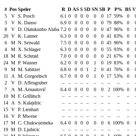
#
Pos
Speler
R
D
AS
S
SD
SN
SB
P
P%
BS
V
5
V
S. Posch
6.1
0
0
0
0
0
0
17
59%
0
3
V
K. Danso
6.9
0
0
0
0
0
0
79
88%
0
8
V
D. Olatukunbo Alaba
7.2
0
0
0
0
0
0
47
96%
0
20
V
K. Laimer
6.3
0
0
0
0
0
0
41
83%
0
6
M
N. Seiwald
7.5
0
0
0
0
0
0
45
96%
0
4
M
X. Schlager
6.3
0
0
0
0
0
0
55
93%
0
18
M
R. Schmid
7.0
0
0
0
0
0
0
21
67%
0
24
M
P. Wanner
6.2
0
0
0
0
1
0
19
83%
0
9
M
M. Sabitzer
6.8
0
0
0
1
2
0
41
76%
0
11
A
M. Gregoritsch
6.7
0
0
0
0
1
0
17
53%
0
2
V
D. Affengruber
–
–
–
–
–
–
–
–
–
–
7
A
M. Arnautović
6.4
0
0
0
0
0
0
2
100%
0
10
M
F. Grillitsch
–
–
–
–
–
–
–
–
–
–
14
A
S. Kalajdzic
–
–
–
–
–
–
–
–
–
–
15
V
P. Lienhart
–
–
–
–
–
–
–
–
–
–
16
V
P. Mwene
–
–
–
–
–
–
–
–
–
–
17
M
C. Chukwuemeka
6.4
0
0
0
0
0
0
6
100%
0
19
M
D. Ljubicic
–
–
–
–
–
–
–
–
–
–