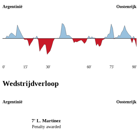
Argentinië
Oostenrijk
0'
15'
30'
60'
75'
90'
Wedstrijdverloop
Argentinië
Oostenrijk
7' L. Martínez
Penalty awarded