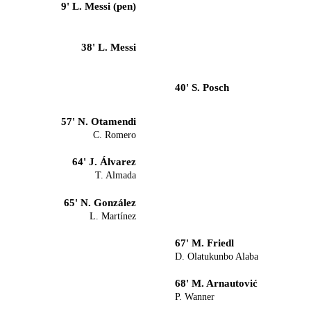
9' L. Messi (pen)
38' L. Messi
40' S. Posch
57' N. Otamendi
C. Romero
64' J. Álvarez
T. Almada
65' N. González
L. Martínez
67' M. Friedl
D. Olatukunbo Alaba
68' M. Arnautović
P. Wanner