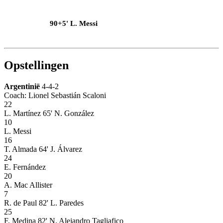
90+5' L. Messi
Opstellingen
Argentinië
4-4-2
Coach: Lionel Sebastián Scaloni
22
L. Martínez
65' N. González
10
L. Messi
16
T. Almada
64' J. Álvarez
24
E. Fernández
20
A. Mac Allister
7
R. de Paul
82' L. Paredes
25
F. Medina
82' N. Alejandro Tagliafico