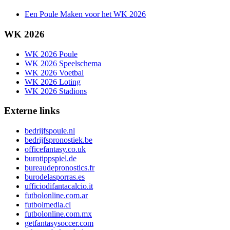
Een Poule Maken voor het WK 2026
WK 2026
WK 2026 Poule
WK 2026 Speelschema
WK 2026 Voetbal
WK 2026 Loting
WK 2026 Stadions
Externe links
bedrijfspoule.nl
bedrijfspronostiek.be
officefantasy.co.uk
burotippspiel.de
bureaudepronostics.fr
burodelasporras.es
ufficiodifantacalcio.it
futbolonline.com.ar
futbolmedia.cl
futbolonline.com.mx
getfantasysoccer.com