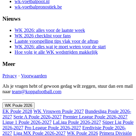
wk-voetbalpool.nl
wk-voetbalpronostiek.be
Nieuws
WK 2026: alles voor de laatste week
WK 2026 checklist voor fans
Laatste voorspelling tips vlak voor de aftrap
WK 2026: alles wat je moet weten voor de start
Hoe volg je alle WK wedstrijden makkelijk
Meer
Privacy
·
Voorwaarden
Als je vragen hebt of gewoon gedag wilt zeggen, stuur dan een mail
naar
team@koppafootball.com
WK Poule 2026
EK Poule 2028
WK Vrouwen Poule 2027
Bundesliga Poule 2026-
2027
Serie A Poule 2026-2027
Premier League Poule 2026-2027
Ligue 1 Poule 2026-2027
LaLiga Poule 2026-2027
Süper Lig Poule
2026-2027
Pro League Poule 2026-2027
Eredivisie Poule 2026-
2027
Liga MX Poule 2026-2027
WK Poule 2026
Primera División