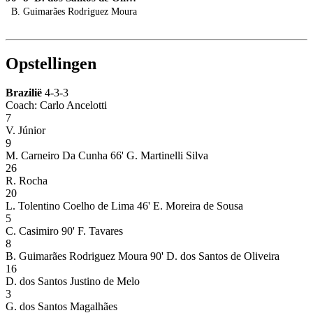
B. Guimarães Rodriguez Moura
Opstellingen
Brazilië
4-3-3
Coach: Carlo Ancelotti
7
V. Júnior
9
M. Carneiro Da Cunha
66' G. Martinelli Silva
26
R. Rocha
20
L. Tolentino Coelho de Lima
46' E. Moreira de Sousa
5
C. Casimiro
90' F. Tavares
8
B. Guimarães Rodriguez Moura
90' D. dos Santos de Oliveira
16
D. dos Santos Justino de Melo
3
G. dos Santos Magalhães