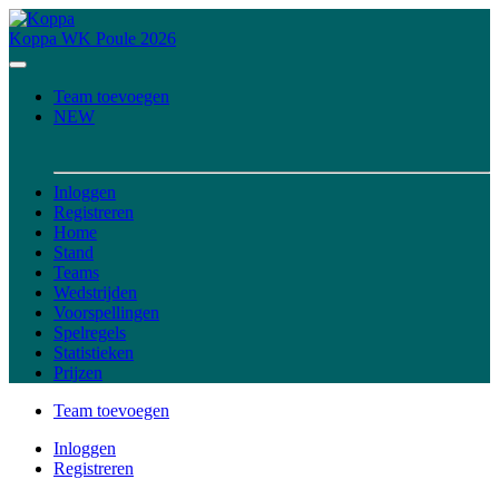
Koppa
WK Poule 2026
Team toevoegen
NEW
Inloggen
Registreren
Home
Stand
Teams
Wedstrijden
Voorspellingen
Spelregels
Statistieken
Prijzen
Team toevoegen
Inloggen
Registreren