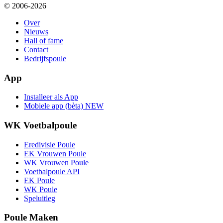
© 2006-2026
Over
Nieuws
Hall of fame
Contact
Bedrijfspoule
App
Installeer als App
Mobiele app (bèta)
NEW
WK Voetbalpoule
Eredivisie Poule
EK Vrouwen Poule
WK Vrouwen Poule
Voetbalpoule API
EK Poule
WK Poule
Speluitleg
Poule Maken