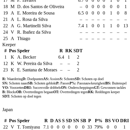
17
M
F. Tavares
6.7
0
0
0
0
1
0
1
18
M
D. dos Santos de Oliveira
–
0
0
0
0
0
0
1
19
A
E. Moreira de Sousa
6.5
0
0
0
0
1
0
8
21
A
L. Rosa da Silva
–
–
–
–
–
–
–
–
22
A
G. Martinelli Silva
7.4
1
0
0
1
1
0
13
24
V
R. Ibañez da Silva
–
–
–
–
–
–
–
–
25
A
Thiago
–
–
–
–
–
–
–
–
Keeper
#
Pos
Speler
R
RK
SDT
1
K
A. Becker
6.4
1
2
12
K
W. Pereira da Silva
–
–
2
23
K
E. Santana de Moraes
–
–
2
R:
Waardering
D:
Doelpunten
AS:
Assists
S:
Schoten
SD:
Schoten op doel
SN:
Schoten naast
SB:
Schoten geblokt
P:
Passes
P%:
Passnauwkeurigheid
BS:
Buitenspel
VO:
Voorzetten
DRI:
Succesvolle dribbels
ON:
Onderscheppingen
GT:
Gewonnen tackles
B:
Blocks
OB:
Overtredingen begaan
OT:
Overtredingen tegen
RK:
Reddingen keeper
SDT:
Schoten op doel tegen
Japan
#
Pos
Speler
R
D
AS
S
SD
SN
SB
P
P%
BS
VO
DRI
22
V
T. Tomiyasu
7.1
0
0
0
0
0
0
33
79%
0
0
1