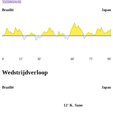
Vernieuwen
Brazilië
Japan
0'
15'
30'
60'
75'
90'
Wedstrijdverloop
Brazilië
Japan
12' K. Sano