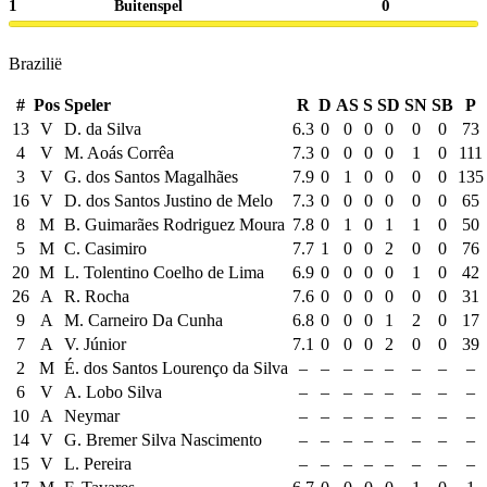
1
0
Buitenspel
Brazilië
#
Pos
Speler
R
D
AS
S
SD
SN
SB
P
13
V
D. da Silva
6.3
0
0
0
0
0
0
73
4
V
M. Aoás Corrêa
7.3
0
0
0
0
1
0
111
3
V
G. dos Santos Magalhães
7.9
0
1
0
0
0
0
135
16
V
D. dos Santos Justino de Melo
7.3
0
0
0
0
0
0
65
8
M
B. Guimarães Rodriguez Moura
7.8
0
1
0
1
1
0
50
5
M
C. Casimiro
7.7
1
0
0
2
0
0
76
20
M
L. Tolentino Coelho de Lima
6.9
0
0
0
0
1
0
42
26
A
R. Rocha
7.6
0
0
0
0
0
0
31
9
A
M. Carneiro Da Cunha
6.8
0
0
0
1
2
0
17
7
A
V. Júnior
7.1
0
0
0
2
0
0
39
2
M
É. dos Santos Lourenço da Silva
–
–
–
–
–
–
–
–
6
V
A. Lobo Silva
–
–
–
–
–
–
–
–
10
A
Neymar
–
–
–
–
–
–
–
–
14
V
G. Bremer Silva Nascimento
–
–
–
–
–
–
–
–
15
V
L. Pereira
–
–
–
–
–
–
–
–