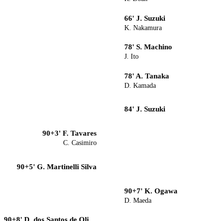
66' J. Suzuki
K. Nakamura
78' S. Machino
J. Ito
78' A. Tanaka
D. Kamada
84' J. Suzuki
90+3' F. Tavares
C. Casimiro
90+5' G. Martinelli Silva
90+7' K. Ogawa
D. Maeda
90+8' D. dos Santos de Oliveira