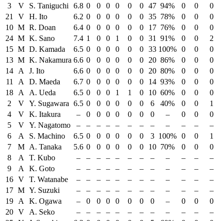
3
V
S. Taniguchi
6.8
0
0
0
0
0
0
47
94%
0
0
0
21
V
H. Ito
6.2
0
0
0
0
0
0
35
78%
0
0
0
10
M
R. Doan
6.4
0
0
0
0
0
0
17
76%
0
0
0
24
M
K. Sano
7.4
1
0
0
1
0
0
31
91%
0
0
2
15
M
D. Kamada
6.5
0
0
0
0
0
0
33
100%
0
0
0
13
M
K. Nakamura
6.6
0
0
0
0
0
0
20
86%
0
0
0
14
A
J. Ito
6.6
0
0
0
0
0
0
20
80%
0
0
0
11
A
D. Maeda
6.7
0
0
0
0
0
0
14
93%
0
0
0
18
A
A. Ueda
6.5
0
0
0
1
1
0
10
60%
0
0
0
2
V
Y. Sugawara
6.5
0
0
0
0
0
0
6
40%
0
0
1
4
V
K. Itakura
–
0
0
0
0
0
0
0
–
0
0
0
5
V
Y. Nagatomo
–
–
–
–
–
–
–
–
–
–
–
–
6
A
S. Machino
6.5
0
0
0
0
0
0
3
100%
0
0
1
7
M
A. Tanaka
5.6
0
0
0
0
0
0
10
70%
0
0
0
8
A
T. Kubo
–
–
–
–
–
–
–
–
–
–
–
–
9
A
K. Goto
–
–
–
–
–
–
–
–
–
–
–
–
16
V
T. Watanabe
–
–
–
–
–
–
–
–
–
–
–
–
17
M
Y. Suzuki
–
–
–
–
–
–
–
–
–
–
–
–
19
A
K. Ogawa
–
0
0
0
0
0
0
0
–
0
0
0
20
V
A. Seko
–
–
–
–
–
–
–
–
–
–
–
–