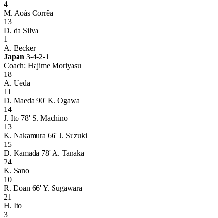
4
M. Aoás Corrêa
13
D. da Silva
1
A. Becker
Japan
3-4-2-1
Coach: Hajime Moriyasu
18
A. Ueda
11
D. Maeda
90' K. Ogawa
14
J. Ito
78' S. Machino
13
K. Nakamura
66' J. Suzuki
15
D. Kamada
78' A. Tanaka
24
K. Sano
10
R. Doan
66' Y. Sugawara
21
H. Ito
3