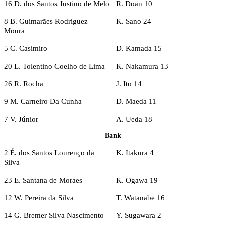
16 D. dos Santos Justino de Melo
R. Doan 10
8 B. Guimarães Rodriguez
K. Sano 24
Moura
5 C. Casimiro
D. Kamada 15
20 L. Tolentino Coelho de Lima
K. Nakamura 13
26 R. Rocha
J. Ito 14
9 M. Carneiro Da Cunha
D. Maeda 11
7 V. Júnior
A. Ueda 18
Bank
2 É. dos Santos Lourenço da
K. Itakura 4
Silva
23 E. Santana de Moraes
K. Ogawa 19
12 W. Pereira da Silva
T. Watanabe 16
14 G. Bremer Silva Nascimento
Y. Sugawara 2