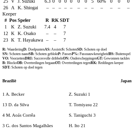
25
V
J. Suzuki
6.3
0
0
0
0
0
0
5
60%
0
0
0
26
A
K. Shiogai
–
–
–
–
–
–
–
–
–
–
–
–
Keeper
#
Pos
Speler
R
RK
SDT
1
K
Z. Suzuki
7.4
4
7
12
K
K. Osako
–
–
7
23
K
T. Hayakawa
–
–
7
R:
Waardering
D:
Doelpunten
AS:
Assists
S:
Schoten
SD:
Schoten op doel
SN:
Schoten naast
SB:
Schoten geblokt
P:
Passes
P%:
Passnauwkeurigheid
BS:
Buitenspel
VO:
Voorzetten
DRI:
Succesvolle dribbels
ON:
Onderscheppingen
GT:
Gewonnen tackles
B:
Blocks
OB:
Overtredingen begaan
OT:
Overtredingen tegen
RK:
Reddingen keeper
SDT:
Schoten op doel tegen
Brazilië
Japan
1 A. Becker
Z. Suzuki 1
13 D. da Silva
T. Tomiyasu 22
4 M. Aoás Corrêa
S. Taniguchi 3
3 G. dos Santos Magalhães
H. Ito 21