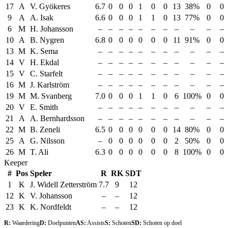
17
A
V. Gyökeres
6.7
0
0
0
1
0
0
13
38%
0
0
9
A
A. Isak
6.6
0
0
0
1
1
0
13
77%
0
0
6
M
H. Johansson
–
–
–
–
–
–
–
–
–
–
–
10
A
B. Nygren
6.8
0
0
0
0
0
0
11
91%
0
0
13
M
K. Sema
–
–
–
–
–
–
–
–
–
–
–
14
V
H. Ekdal
–
–
–
–
–
–
–
–
–
–
–
15
V
C. Starfelt
–
–
–
–
–
–
–
–
–
–
–
16
M
J. Karlström
–
–
–
–
–
–
–
–
–
–
–
19
M
M. Svanberg
7.0
0
0
0
1
1
0
6
100%
0
0
20
V
E. Smith
–
–
–
–
–
–
–
–
–
–
–
21
A
A. Bernhardsson
–
–
–
–
–
–
–
–
–
–
–
22
M
B. Zeneli
6.5
0
0
0
0
0
0
14
80%
0
0
25
A
G. Nilsson
–
0
0
0
0
0
0
2
50%
0
0
26
M
T. Ali
6.3
0
0
0
0
0
0
8
100%
0
0
Keeper
#
Pos
Speler
R
RK
SDT
1
K
J. Widell Zetterström
7.7
9
12
12
K
V. Johansson
–
–
12
23
K
K. Nordfeldt
–
–
12
R:
Waardering
D:
Doelpunten
AS:
Assists
S:
Schoten
SD:
Schoten op doel