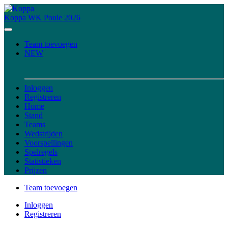
Koppa
WK Poule 2026
Team toevoegen
NEW
Inloggen
Registreren
Home
Stand
Teams
Wedstrijden
Voorspellingen
Spelregels
Statistieken
Prijzen
Team toevoegen
Inloggen
Registreren