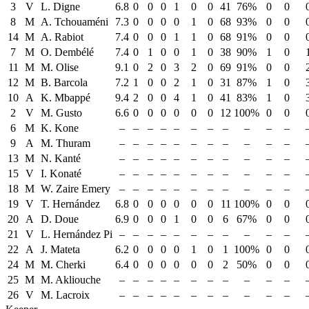
3
V
L. Digne
6.8
0
0
0
1
0
0
41
76%
0
0
8
M
A. Tchouaméni
7.3
0
0
0
0
1
0
68
93%
0
0
14
M
A. Rabiot
7.4
0
0
0
1
1
0
68
91%
0
0
7
M
O. Dembélé
7.4
0
1
0
0
1
0
38
90%
1
0
11
M
M. Olise
9.1
0
2
0
3
2
0
69
91%
0
0
12
M
B. Barcola
7.2
1
0
0
2
1
0
31
87%
1
0
10
A
K. Mbappé
9.4
2
0
0
4
1
0
41
83%
1
0
2
V
M. Gusto
6.6
0
0
0
0
0
0
12
100%
0
0
6
M
K. Kone
–
–
–
–
–
–
–
–
–
–
–
9
A
M. Thuram
–
–
–
–
–
–
–
–
–
–
–
13
M
N. Kanté
–
–
–
–
–
–
–
–
–
–
–
15
V
I. Konaté
–
–
–
–
–
–
–
–
–
–
–
18
M
W. Zaire Emery
–
–
–
–
–
–
–
–
–
–
–
19
V
T. Hernández
6.8
0
0
0
0
0
0
11
100%
0
0
20
A
D. Doue
6.9
0
0
0
1
0
0
6
67%
0
0
21
V
L. Hernández Pi
–
–
–
–
–
–
–
–
–
–
–
22
A
J. Mateta
6.2
0
0
0
0
1
0
1
100%
0
0
24
M
M. Cherki
6.4
0
0
0
0
0
0
2
50%
0
0
25
M
M. Akliouche
–
–
–
–
–
–
–
–
–
–
–
26
V
M. Lacroix
–
–
–
–
–
–
–
–
–
–
–