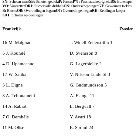
SN:
Schoten naast
SB:
Schoten geblokt
P:
Passes
P%:
Passnauwkeurigheid
BS:
Buitenspel
VO:
Voorzetten
DRI:
Succesvolle dribbels
ON:
Onderscheppingen
GT:
Gewonnen tackles
B:
Blocks
OB:
Overtredingen begaan
OT:
Overtredingen tegen
RK:
Reddingen keeper
SDT:
Schoten op doel tegen
Frankrijk
Zweden
16 M. Maignan
J. Widell Zetterström 1
5 J. Koundé
D. Svensson 8
4 D. Upamecano
G. Lagerbielke 2
17 W. Saliba
V. Nilsson Lindelöf 3
3 L. Digne
G. Gudmundsson 5
8 A. Tchouaméni
A. Elanga 11
14 A. Rabiot
L. Bergvall 7
7 O. Dembélé
Y. Ayari 18
11 M. Olise
E. Stroud 24