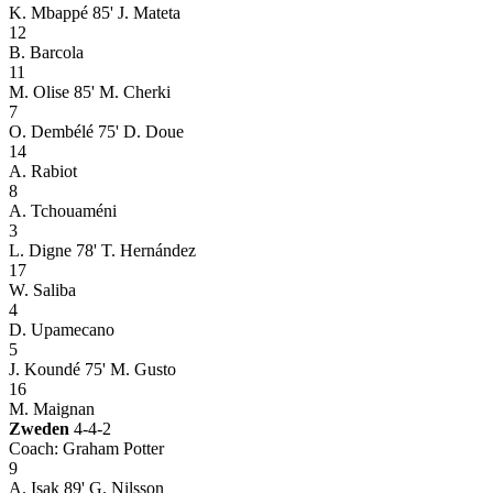
K. Mbappé
85' J. Mateta
12
B. Barcola
11
M. Olise
85' M. Cherki
7
O. Dembélé
75' D. Doue
14
A. Rabiot
8
A. Tchouaméni
3
L. Digne
78' T. Hernández
17
W. Saliba
4
D. Upamecano
5
J. Koundé
75' M. Gusto
16
M. Maignan
Zweden
4-4-2
Coach: Graham Potter
9
A. Isak
89' G. Nilsson