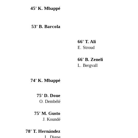
45' K. Mbappé
53' B. Barcola
66' T. Ali
E. Stroud
66' B. Zeneli
L. Bergvall
74' K. Mbappé
75' D. Doue
O. Dembélé
75' M. Gusto
J. Koundé
78' T. Hernández
L. Digne