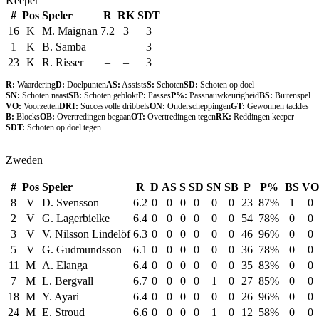
Keeper
#
Pos
Speler
R
RK
SDT
16
K
M. Maignan
7.2
3
3
1
K
B. Samba
–
–
3
23
K
R. Risser
–
–
3
R:
Waardering
D:
Doelpunten
AS:
Assists
S:
Schoten
SD:
Schoten op doel
SN:
Schoten naast
SB:
Schoten geblokt
P:
Passes
P%:
Passnauwkeurigheid
BS:
Buitenspel
VO:
Voorzetten
DRI:
Succesvolle dribbels
ON:
Onderscheppingen
GT:
Gewonnen tackles
B:
Blocks
OB:
Overtredingen begaan
OT:
Overtredingen tegen
RK:
Reddingen keeper
SDT:
Schoten op doel tegen
Zweden
#
Pos
Speler
R
D
AS
S
SD
SN
SB
P
P%
BS
VO
8
V
D. Svensson
6.2
0
0
0
0
0
0
23
87%
1
0
2
V
G. Lagerbielke
6.4
0
0
0
0
0
0
54
78%
0
0
3
V
V. Nilsson Lindelöf
6.3
0
0
0
0
0
0
46
96%
0
0
5
V
G. Gudmundsson
6.1
0
0
0
0
0
0
36
78%
0
0
11
M
A. Elanga
6.4
0
0
0
0
0
0
35
83%
0
0
7
M
L. Bergvall
6.7
0
0
0
0
1
0
27
85%
0
0
18
M
Y. Ayari
6.4
0
0
0
0
0
0
26
96%
0
0
24
M
E. Stroud
6.6
0
0
0
0
1
0
12
58%
0
0