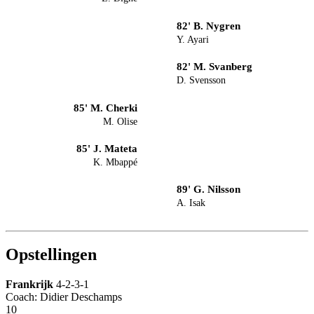
82' B. Nygren
Y. Ayari
82' M. Svanberg
D. Svensson
85' M. Cherki
M. Olise
85' J. Mateta
K. Mbappé
89' G. Nilsson
A. Isak
Opstellingen
Frankrijk
4-2-3-1
Coach: Didier Deschamps
10