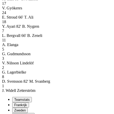
17
V. Gyökeres
24
E. Stroud
66' T. Ali
18
Y. Ayari
82' B. Nygren
7
L. Bergvall
66' B. Zeneli
11
A. Elanga
5
G. Gudmundsson
3
V. Nilsson Lindelöf
2
G. Lagerbielke
8
D. Svensson
82' M. Svanberg
1
J. Widell Zetterström
Teamstats
Frankrijk
Zweden