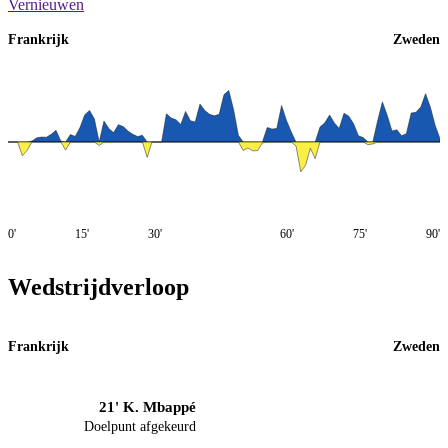
Vernieuwen
Frankrijk
Zweden
0'
15'
30'
60'
75'
90'
Wedstrijdverloop
Frankrijk
Zweden
21' K. Mbappé
Doelpunt afgekeurd