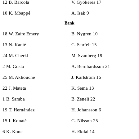
12 B. Barcola
V. Gyökeres 17
10 K. Mbappé
A. Isak 9
Bank
18 W. Zaire Emery
B. Nygren 10
13 N. Kanté
C. Starfelt 15
24 M. Cherki
M. Svanberg 19
2 M. Gusto
A. Bernhardsson 21
25 M. Akliouche
J. Karlström 16
22 J. Mateta
K. Sema 13
1 B. Samba
B. Zeneli 22
19 T. Hernández
H. Johansson 6
15 I. Konaté
G. Nilsson 25
6 K. Kone
H. Ekdal 14