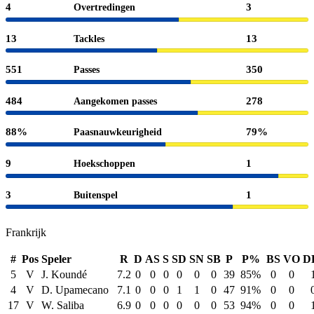
4
3
Overtredingen
13
13
Tackles
551
350
Passes
484
278
Aangekomen passes
88%
79%
Paasnauwkeurigheid
9
1
Hoekschoppen
3
1
Buitenspel
Frankrijk
#
Pos
Speler
R
D
AS
S
SD
SN
SB
P
P%
BS
VO
D
5
V
J. Koundé
7.2
0
0
0
0
0
0
39
85%
0
0
4
V
D. Upamecano
7.1
0
0
0
1
1
0
47
91%
0
0
17
V
W. Saliba
6.9
0
0
0
0
0
0
53
94%
0
0