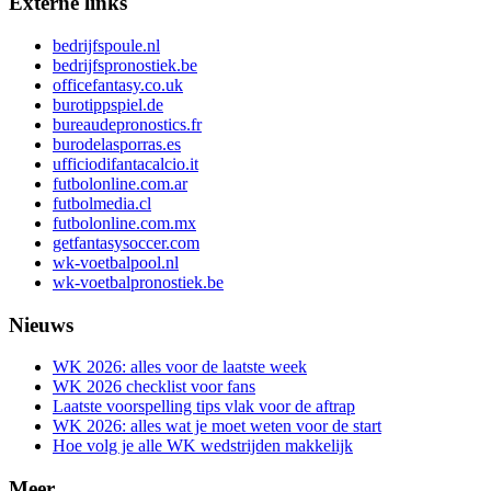
Externe links
bedrijfspoule.nl
bedrijfspronostiek.be
officefantasy.co.uk
burotippspiel.de
bureaudepronostics.fr
burodelasporras.es
ufficiodifantacalcio.it
futbolonline.com.ar
futbolmedia.cl
futbolonline.com.mx
getfantasysoccer.com
wk-voetbalpool.nl
wk-voetbalpronostiek.be
Nieuws
WK 2026: alles voor de laatste week
WK 2026 checklist voor fans
Laatste voorspelling tips vlak voor de aftrap
WK 2026: alles wat je moet weten voor de start
Hoe volg je alle WK wedstrijden makkelijk
Meer