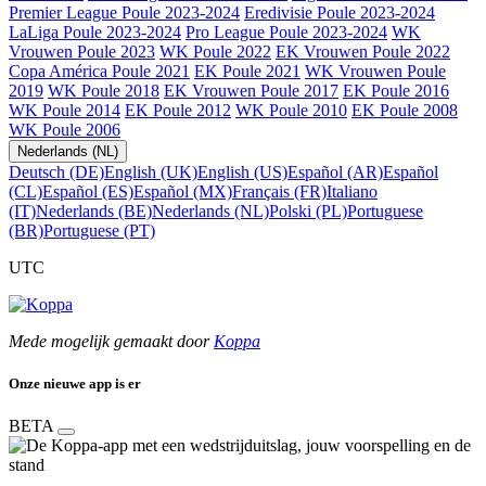
Premier League Poule 2023-2024
Eredivisie Poule 2023-2024
LaLiga Poule 2023-2024
Pro League Poule 2023-2024
WK
Vrouwen Poule 2023
WK Poule 2022
EK Vrouwen Poule 2022
Copa América Poule 2021
EK Poule 2021
WK Vrouwen Poule
2019
WK Poule 2018
EK Vrouwen Poule 2017
EK Poule 2016
WK Poule 2014
EK Poule 2012
WK Poule 2010
EK Poule 2008
WK Poule 2006
Nederlands (NL)
Deutsch (DE)
English (UK)
English (US)
Español (AR)
Español
(CL)
Español (ES)
Español (MX)
Français (FR)
Italiano
(IT)
Nederlands (BE)
Nederlands (NL)
Polski (PL)
Portuguese
(BR)
Portuguese (PT)
UTC
Mede mogelijk gemaakt door
Koppa
Onze nieuwe app is er
BETA