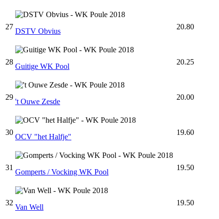
27
20.80
DSTV Obvius
28
20.25
Guitige WK Pool
29
20.00
't Ouwe Zesde
30
19.60
OCV "het Halfje"
31
19.50
Gomperts / Vocking WK Pool
32
19.50
Van Well