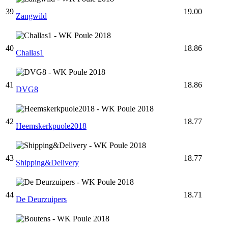
39
19.00
Zangwild
40
18.86
Challas1
41
18.86
DVG8
42
18.77
Heemskerkpuole2018
43
18.77
Shipping&Delivery
44
18.71
De Deurzuipers