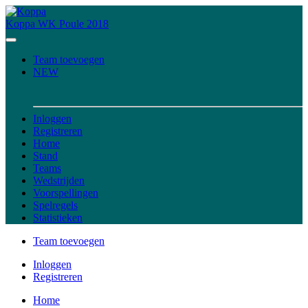
Koppa
WK Poule 2018
Team toevoegen
NEW
Inloggen
Registreren
Home
Stand
Teams
Wedstrijden
Voorspellingen
Spelregels
Statistieken
Team toevoegen
Inloggen
Registreren
Home