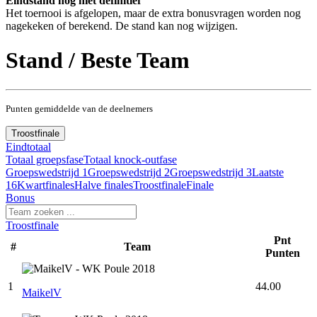
Eindstand nog niet definitief
Het toernooi is afgelopen, maar de extra bonusvragen worden nog
nagekeken of berekend. De stand kan nog wijzigen.
Stand / Beste Team
Punten gemiddelde van de deelnemers
Troostfinale
Eindtotaal
Totaal groepsfase
Totaal knock-outfase
Groepswedstrijd 1
Groepswedstrijd 2
Groepswedstrijd 3
Laatste
16
Kwartfinales
Halve finales
Troostfinale
Finale
Bonus
Troostfinale
Pnt
#
Team
Punten
1
44.00
MaikelV