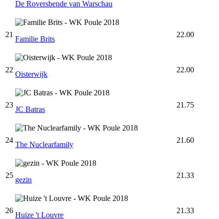
De Roversbende van Warschau
21
22.00
Familie Brits
22
22.00
Oisterwijk
23
21.75
JC Batras
24
21.60
The Nuclearfamily
25
21.33
gezin
26
21.33
Huize 't Louvre