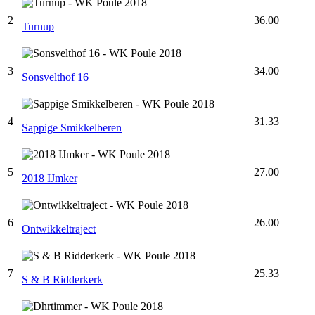
2
36.00
Turnup
3
34.00
Sonsvelthof 16
4
31.33
Sappige Smikkelberen
5
27.00
2018 IJmker
6
26.00
Ontwikkeltraject
7
25.33
S & B Ridderkerk