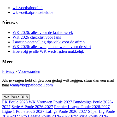
wk-voetbalpool.nl
wk-voetbalpronostiek.be
Nieuws
WK 2026: alles voor de laatste week
WK 2026 checklist voor fans
Laatste voorspelling tips vlak voor de aftrap
WK 2026: alles wat je moet weten voor de start
Hoe volg je alle WK wedstrijden makkelijk
Meer
Privacy
·
Voorwaarden
Als je vragen hebt of gewoon gedag wilt zeggen, stuur dan een mail
naar
team@koppafootball.com
WK Poule 2018
EK Poule 2028
WK Vrouwen Poule 2027
Bundesliga Poule 2026-
2027
Serie A Poule 2026-2027
Premier League Poule 2026-2027
Ligue 1 Poule 2026-2027
LaLiga Poule 2026-2027
Süper Lig Poule
2026-2027
Pro League Poule 2026-2027
Eredivisie Poule 2026-