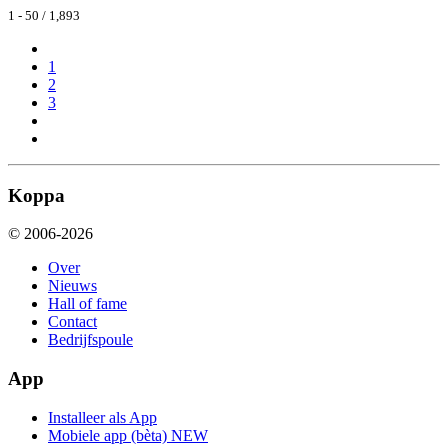
1 - 50 / 1,893
1
2
3
Koppa
© 2006-2026
Over
Nieuws
Hall of fame
Contact
Bedrijfspoule
App
Installeer als App
Mobiele app (bèta)
NEW