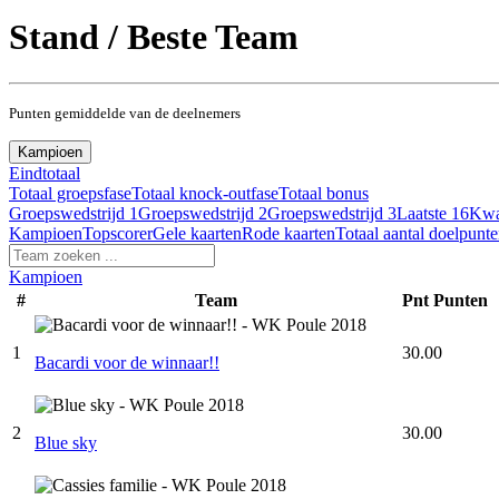
Stand / Beste Team
Punten gemiddelde van de deelnemers
Kampioen
Eindtotaal
Totaal groepsfase
Totaal knock-outfase
Totaal bonus
Groepswedstrijd 1
Groepswedstrijd 2
Groepswedstrijd 3
Laatste 16
Kwar
Kampioen
Topscorer
Gele kaarten
Rode kaarten
Totaal aantal doelpunt
Kampioen
#
Team
Pnt
Punten
1
30.00
Bacardi voor de winnaar!!
2
30.00
Blue sky