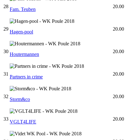
28
20.00
Fam. Teuben
29
20.00
Hagen-pool
30
20.00
Houtermannen
31
20.00
Partners in crime
32
20.00
Storm&co
33
20.00
VGLT4LIFE