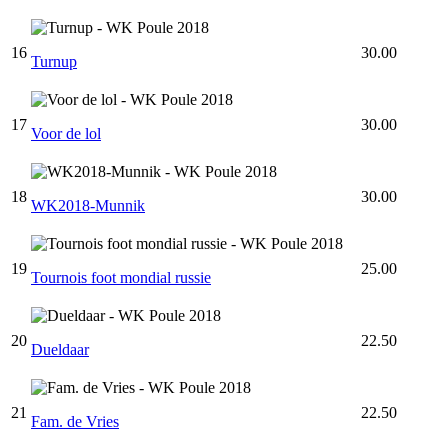
16
30.00
Turnup
17
30.00
Voor de lol
18
30.00
WK2018-Munnik
19
25.00
Tournois foot mondial russie
20
22.50
Dueldaar
21
22.50
Fam. de Vries