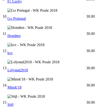
Fc Lucky
10
30.00
Go Portugal
11
30.00
Hondten
12
30.00
kvc
13
30.00
Lelystad2018
14
30.00
Minsk'18
15
30.00
Stijl