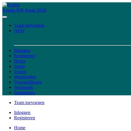
Koppa
WK Poule 2018
Team toevoegen
NEW
Inloggen
Registreren
Home
Stand
Teams
Wedstrijden
Voorspellingen
Spelregels
Statistieken
Team toevoegen
Inloggen
Registreren
Home