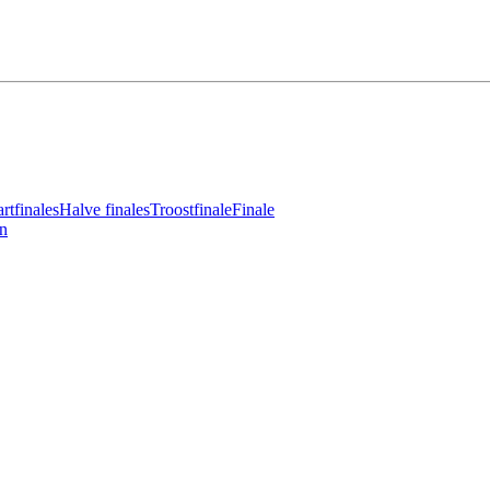
tfinales
Halve finales
Troostfinale
Finale
en