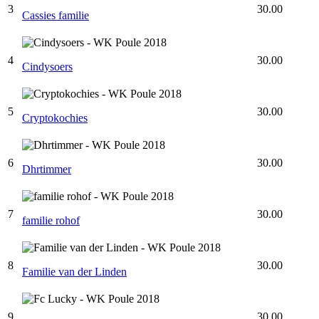
3
30.00
Cassies familie
4
30.00
Cindysoers
5
30.00
Cryptokochies
6
30.00
Dhrtimmer
7
30.00
familie rohof
8
30.00
Familie van der Linden
9
30.00