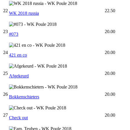
22
22.50
WK 2018 russia
23
20.00
#073
24
20.00
421 en co
25
20.00
Afgekeurd
26
20.00
Bokkenschieters
27
20.00
Check out