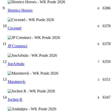
9
6386
6
Henrico Heroes
10
6378
6
Cecemel
11
6378
6
JP Construct
12
6359
7
JonArbulu
13
6351
3
Maximovíc
14
6347
8
Jochen R