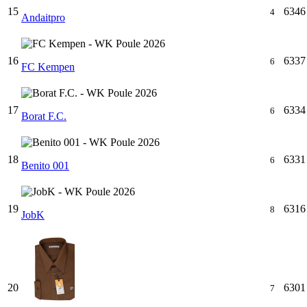
15
6346
4
Andaitpro
16
6337
6
FC Kempen
17
6334
6
Borat F.C.
18
6331
6
Benito 001
19
6316
8
JobK
20
6301
7