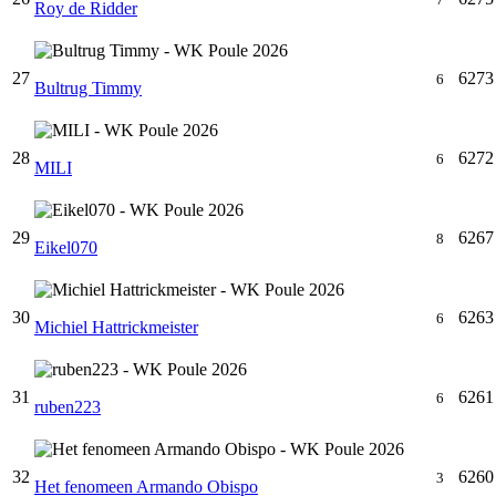
Roy de Ridder
27
6273
6
Bultrug Timmy
28
6272
6
MILI
29
6267
8
Eikel070
30
6263
6
Michiel Hattrickmeister
31
6261
6
ruben223
32
6260
3
Het fenomeen Armando Obispo