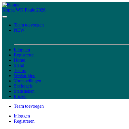
Koppa
WK Poule 2026
Team toevoegen
NEW
Inloggen
Registreren
Home
Stand
Teams
Wedstrijden
Voorspellingen
Spelregels
Statistieken
Prijzen
Team toevoegen
Inloggen
Registreren