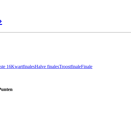
»
ste 16
Kwartfinales
Halve finales
Troostfinale
Finale
Punten