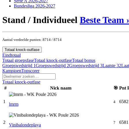
Serie A 2026-2027
Bundesliga 2026-2027
Stand / Individueel
Beste Team 
Aantal verdeelde punten: 8714 / 8714
Totaal knock-outfase
Eindtotaal
Totaal groepsfase
Totaal knock-outfase
Totaal bonus
Groepswedstrijd 1
Groepswedstrijd 2
Groepswedstrijd 3
Laatste 32
Laat
Kampioen
Topscorer
Totaal knock-outfase
#
Nick naam
🎯
Pnt
1
6582
4
lmrm
2
6581
7
Vinibalondeplaya