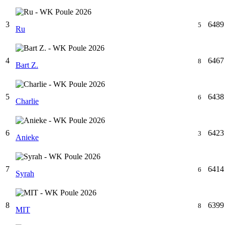
3
6489
5
Ru
4
6467
8
Bart Z.
5
6438
6
Charlie
6
6423
3
Anieke
7
6414
6
Syrah
8
6399
8
MIT