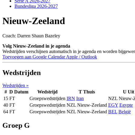
Serie A 2026-2027
Bundesliga 2026-2027
Nieuw-Zeeland
Coach: Darren Shaun Bazeley
Volg Nieuw-Zeeland in je agenda
Wedstrijden verschijnen automatisch in je agenda en worden bijgewerk
Toevoegen aan Google Calendar
Apple / Outlook
Wedstrijden
Wedstrijden »
#
D
Datum
Wedstrijd
T
Thuis
U
Uit
15
FT
Groepswedstrijden
IRN
Iran
NZL
Nieuw-Z
40
FT
Groepswedstrijden
NZL
Nieuw-Zeeland
EGY
Egypte
64
FT
Groepswedstrijden
NZL
Nieuw-Zeeland
BEL
België
Groep G