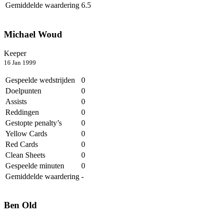
Gemiddelde waardering
6.5
Michael Woud
Keeper
16 Jan 1999
Gespeelde wedstrijden
0
Doelpunten
0
Assists
0
Reddingen
0
Gestopte penalty’s
0
Yellow Cards
0
Red Cards
0
Clean Sheets
0
Gespeelde minuten
0
Gemiddelde waardering
-
Ben Old