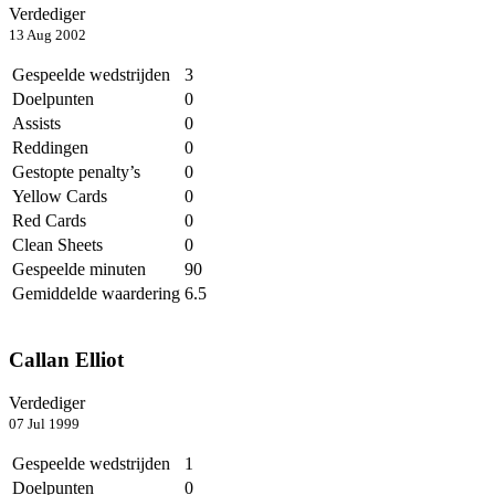
Verdediger
13 Aug 2002
Gespeelde wedstrijden
3
Doelpunten
0
Assists
0
Reddingen
0
Gestopte penalty’s
0
Yellow Cards
0
Red Cards
0
Clean Sheets
0
Gespeelde minuten
90
Gemiddelde waardering
6.5
Callan Elliot
Verdediger
07 Jul 1999
Gespeelde wedstrijden
1
Doelpunten
0