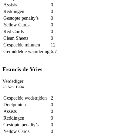
Assists
0
Reddingen
0
Gestopte penalty’s
0
Yellow Cards
0
Red Cards
0
Clean Sheets
0
Gespeelde minuten
12
Gemiddelde waardering
6.7
Francis de Vries
Verdediger
28 Nov 1994
Gespeelde wedstrijden
2
Doelpunten
0
Assists
0
Reddingen
0
Gestopte penalty’s
0
Yellow Cards
0