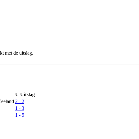
t met de uitslag.
U
Uitslag
eeland
2 - 2
1 - 3
1 - 5