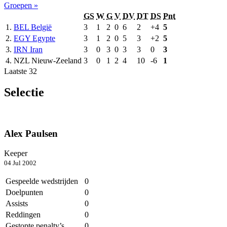
Groepen »
GS
W
G
V
DV
DT
DS
Pnt
1.
BEL
België
3
1
2
0
6
2
+4
5
2.
EGY
Egypte
3
1
2
0
5
3
+2
5
3.
IRN
Iran
3
0
3
0
3
3
0
3
4.
NZL
Nieuw-Zeeland
3
0
1
2
4
10
-6
1
Laatste 32
Selectie
Alex Paulsen
Keeper
04 Jul 2002
Gespeelde wedstrijden
0
Doelpunten
0
Assists
0
Reddingen
0
Gestopte penalty’s
0