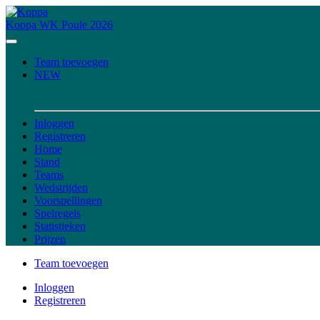
Koppa
WK Poule 2026
Team toevoegen
NEW
Inloggen
Registreren
Home
Stand
Teams
Wedstrijden
Voorspellingen
Spelregels
Statistieken
Prijzen
Team toevoegen
Inloggen
Registreren