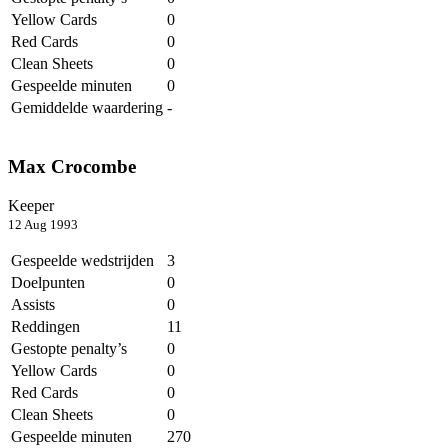
Yellow Cards
0
Red Cards
0
Clean Sheets
0
Gespeelde minuten
0
Gemiddelde waardering
-
Max Crocombe
Keeper
12 Aug 1993
Gespeelde wedstrijden
3
Doelpunten
0
Assists
0
Reddingen
11
Gestopte penalty’s
0
Yellow Cards
0
Red Cards
0
Clean Sheets
0
Gespeelde minuten
270