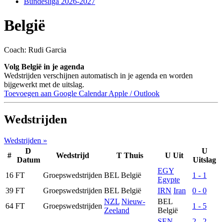
Bundesliga 2026-2027
België
Coach: Rudi Garcia
Volg België in je agenda
Wedstrijden verschijnen automatisch in je agenda en worden
bijgewerkt met de uitslag.
Toevoegen aan Google Calendar
Apple / Outlook
Wedstrijden
Wedstrijden »
D
U
#
Wedstrijd
T
Thuis
U
Uit
Datum
Uitslag
EGY
16
FT
Groepswedstrijden
BEL
België
1 - 1
Egypte
39
FT
Groepswedstrijden
BEL
België
IRN
Iran
0 - 0
NZL
Nieuw-
BEL
64
FT
Groepswedstrijden
1 - 5
Zeeland
België
SEN
2 - 2