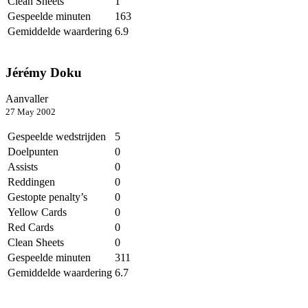
Clean Sheets
1
Gespeelde minuten
163
Gemiddelde waardering
6.9
Jérémy Doku
Aanvaller
27 May 2002
Gespeelde wedstrijden
5
Doelpunten
0
Assists
0
Reddingen
0
Gestopte penalty’s
0
Yellow Cards
0
Red Cards
0
Clean Sheets
0
Gespeelde minuten
311
Gemiddelde waardering
6.7