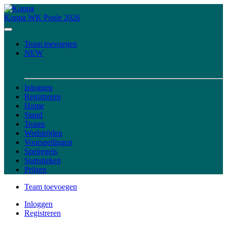
Koppa
WK Poule 2026
Team toevoegen
NEW
Inloggen
Registreren
Home
Stand
Teams
Wedstrijden
Voorspellingen
Spelregels
Statistieken
Prijzen
Team toevoegen
Inloggen
Registreren