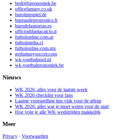
bedrijfspronostiek.be
officefantasy.co.uk
burotippspiel.de
bureaudepronostics.fr
burodelasporras.es
ufficiodifantacalcio.it
futbolonline.com.ar
futbolmedia.cl
futbolonline.com.mx
getfantasysoccer.com
wk-voetbalpool.nl
wk-voetbalpronostiek.be
Nieuws
WK 2026: alles voor de laatste week
WK 2026 checklist voor fans
Laatste voorspelling tips vlak voor de aftrap
WK 2026: alles wat je moet weten voor de start
Hoe volg je alle WK wedstrijden makkelijk
Meer
Privacy
·
Voorwaarden