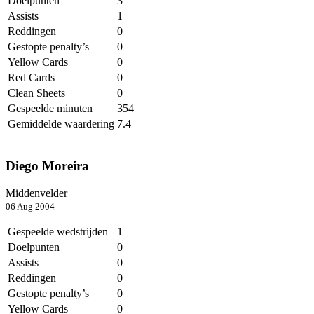
Doelpunten
3
Assists
1
Reddingen
0
Gestopte penalty’s
0
Yellow Cards
0
Red Cards
0
Clean Sheets
0
Gespeelde minuten
354
Gemiddelde waardering
7.4
Diego Moreira
Middenvelder
06 Aug 2004
Gespeelde wedstrijden
1
Doelpunten
0
Assists
0
Reddingen
0
Gestopte penalty’s
0
Yellow Cards
0