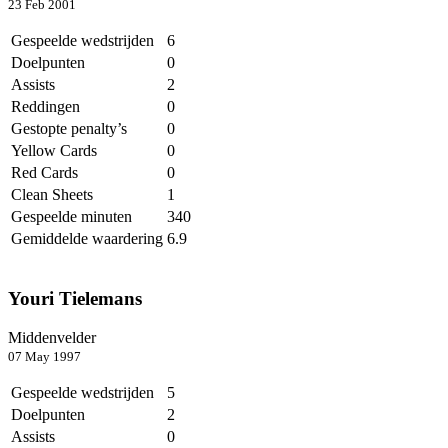
23 Feb 2001
Gespeelde wedstrijden
6
Doelpunten
0
Assists
2
Reddingen
0
Gestopte penalty’s
0
Yellow Cards
0
Red Cards
0
Clean Sheets
1
Gespeelde minuten
340
Gemiddelde waardering
6.9
Youri Tielemans
Middenvelder
07 May 1997
Gespeelde wedstrijden
5
Doelpunten
2
Assists
0