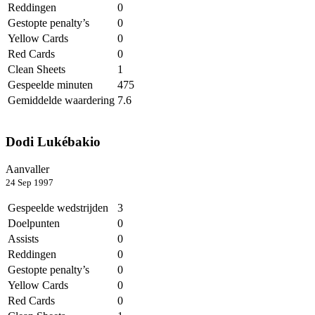
Reddingen
0
Gestopte penalty’s
0
Yellow Cards
0
Red Cards
0
Clean Sheets
1
Gespeelde minuten
475
Gemiddelde waardering
7.6
Dodi Lukébakio
Aanvaller
24 Sep 1997
Gespeelde wedstrijden
3
Doelpunten
0
Assists
0
Reddingen
0
Gestopte penalty’s
0
Yellow Cards
0
Red Cards
0