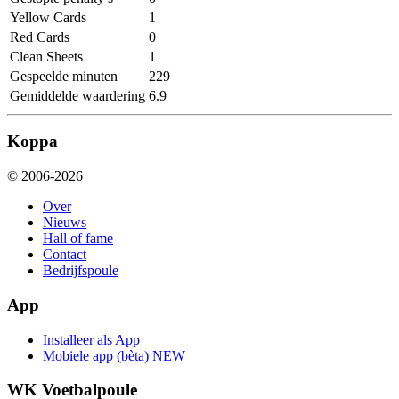
Yellow Cards
1
Red Cards
0
Clean Sheets
1
Gespeelde minuten
229
Gemiddelde waardering
6.9
Koppa
© 2006-2026
Over
Nieuws
Hall of fame
Contact
Bedrijfspoule
App
Installeer als App
Mobiele app (bèta)
NEW
WK Voetbalpoule