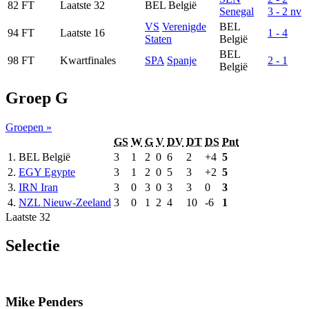
82
FT
Laatste 32
BEL
België
Senegal
3 - 2 nv
VS
Verenigde
BEL
94
FT
Laatste 16
1 - 4
Staten
België
BEL
98
FT
Kwartfinales
SPA
Spanje
2 - 1
België
Groep G
Groepen »
GS
W
G
V
DV
DT
DS
Pnt
1.
BEL
België
3
1
2
0
6
2
+4
5
2.
EGY
Egypte
3
1
2
0
5
3
+2
5
3.
IRN
Iran
3
0
3
0
3
3
0
3
4.
NZL
Nieuw-Zeeland
3
0
1
2
4
10
-6
1
Laatste 32
Selectie
Mike Penders