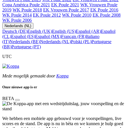
Copa América Poule 2021
EK Poule 2021
WK Vrouwen Poule
2019
WK Poule 2018
EK Vrouwen Poule 2017
EK Poule 2016
WK Poule 2014
EK Poule 2012
WK Poule 2010
EK Poule 2008
WK Poule 2006
Nederlands (NL)
Deutsch (DE)
English (UK)
English (US)
Español (AR)
Español
(CL)
Español (ES)
Español (MX)
Français (FR)
Italiano
(IT)
Nederlands (BE)
Nederlands (NL)
Polski (PL)
Portuguese
(BR)
Portuguese (PT)
UTC
Mede mogelijk gemaakt door
Koppa
Onze nieuwe app is er
BETA
We hebben een mobiele app gebouwd voor je voorspellingen, live
scores en de stand. De app is nu in bèta en we kunnen je hulp goed