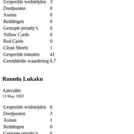
Gespeelde wedstrijden
3
Doelpunten
0
Assists
0
Reddingen
0
Gestopte penalty’s
0
Yellow Cards
0
Red Cards
0
Clean Sheets
1
Gespeelde minuten
41
Gemiddelde waardering
6.7
Romelu Lukaku
Aanvaller
13 May 1993
Gespeelde wedstrijden
6
Doelpunten
3
Assists
1
Reddingen
0
Gestopte penalty’s
0