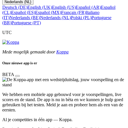
Nederlands (NL)
Deutsch (DE)
English (UK)
English (US)
Español (AR)
Español
(CL)
Español (ES)
Español (MX)
Français (FR)
Italiano
(IT)
Nederlands (BE)
Nederlands (NL)
Polski (PL)
Portuguese
(BR)
Portuguese (PT)
UTC
Mede mogelijk gemaakt door
Koppa
Onze nieuwe app is er
BETA
We hebben een mobiele app gebouwd voor je voorspellingen, live
scores en de stand. De app is nu in bèta en we kunnen je hulp goed
gebruiken bij het testen. Meld je aan en probeer hem als een van de
eersten.
Al je competities in één app — Koppa.