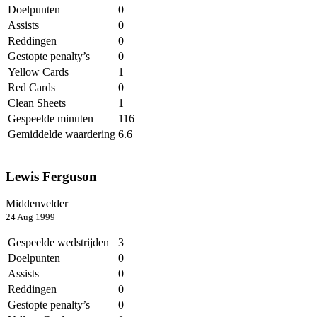
Doelpunten
0
Assists
0
Reddingen
0
Gestopte penalty’s
0
Yellow Cards
1
Red Cards
0
Clean Sheets
1
Gespeelde minuten
116
Gemiddelde waardering
6.6
Lewis Ferguson
Middenvelder
24 Aug 1999
Gespeelde wedstrijden
3
Doelpunten
0
Assists
0
Reddingen
0
Gestopte penalty’s
0