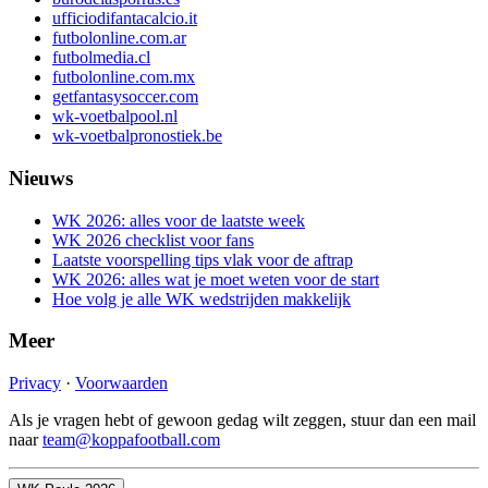
ufficiodifantacalcio.it
futbolonline.com.ar
futbolmedia.cl
futbolonline.com.mx
getfantasysoccer.com
wk-voetbalpool.nl
wk-voetbalpronostiek.be
Nieuws
WK 2026: alles voor de laatste week
WK 2026 checklist voor fans
Laatste voorspelling tips vlak voor de aftrap
WK 2026: alles wat je moet weten voor de start
Hoe volg je alle WK wedstrijden makkelijk
Meer
Privacy
·
Voorwaarden
Als je vragen hebt of gewoon gedag wilt zeggen, stuur dan een mail
naar
team@koppafootball.com