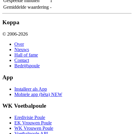
Gespeelde minuten
1
Gemiddelde waardering
-
Koppa
© 2006-2026
Over
Nieuws
Hall of fame
Contact
Bedrijfspoule
App
Installeer als App
Mobiele app (bèta)
NEW
WK Voetbalpoule
Eredivisie Poule
EK Vrouwen Poule
WK Vrouwen Poule
Voetbalpoule API