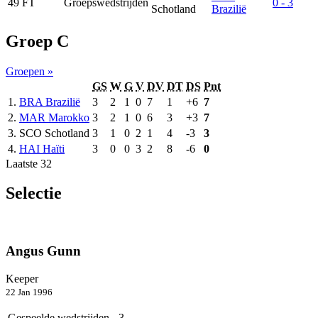
49
FT
Groepswedstrijden
0 - 3
Schotland
Brazilië
Groep C
Groepen »
GS
W
G
V
DV
DT
DS
Pnt
1.
BRA
Brazilië
3
2
1
0
7
1
+6
7
2.
MAR
Marokko
3
2
1
0
6
3
+3
7
3.
SCO
Schotland
3
1
0
2
1
4
-3
3
4.
HAI
Haïti
3
0
0
3
2
8
-6
0
Laatste 32
Selectie
Angus Gunn
Keeper
22 Jan 1996
Gespeelde wedstrijden
3