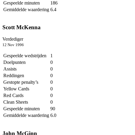
Gespeelde minuten
186
Gemiddelde waardering
6.4
Scott McKenna
Verdediger
12 Nov 1996
Gespeelde wedstrijden
1
Doelpunten
0
Assists
0
Reddingen
0
Gestopte penalty’s
0
Yellow Cards
0
Red Cards
0
Clean Sheets
0
Gespeelde minuten
90
Gemiddelde waardering
6.0
John McGinn