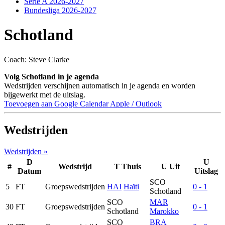
Serie A 2026-2027
Bundesliga 2026-2027
Schotland
Coach: Steve Clarke
Volg Schotland in je agenda
Wedstrijden verschijnen automatisch in je agenda en worden
bijgewerkt met de uitslag.
Toevoegen aan Google Calendar
Apple / Outlook
Wedstrijden
Wedstrijden »
D
U
#
Wedstrijd
T
Thuis
U
Uit
Datum
Uitslag
SCO
5
FT
Groepswedstrijden
HAI
Haïti
0 - 1
Schotland
SCO
MAR
30
FT
Groepswedstrijden
0 - 1
Schotland
Marokko
SCO
BRA