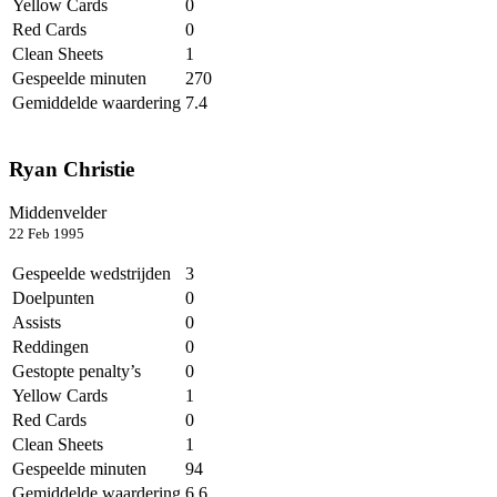
Yellow Cards
0
Red Cards
0
Clean Sheets
1
Gespeelde minuten
270
Gemiddelde waardering
7.4
Ryan Christie
Middenvelder
22 Feb 1995
Gespeelde wedstrijden
3
Doelpunten
0
Assists
0
Reddingen
0
Gestopte penalty’s
0
Yellow Cards
1
Red Cards
0
Clean Sheets
1
Gespeelde minuten
94
Gemiddelde waardering
6.6