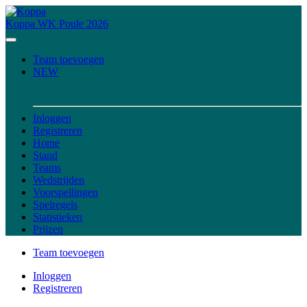
Koppa
WK Poule 2026
Team toevoegen
NEW
Inloggen
Registreren
Home
Stand
Teams
Wedstrijden
Voorspellingen
Spelregels
Statistieken
Prijzen
Team toevoegen
Inloggen
Registreren