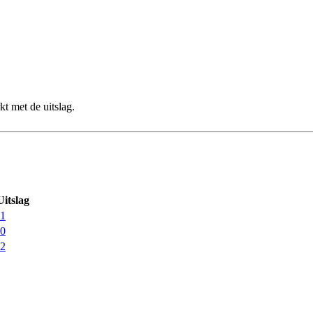
t met de uitslag.
Uitslag
 1
 0
 2