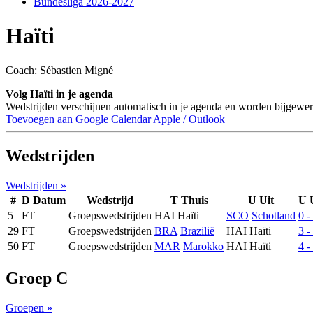
Bundesliga 2026-2027
Haïti
Coach: Sébastien Migné
Volg Haïti in je agenda
Wedstrijden verschijnen automatisch in je agenda en worden bijgewerk
Toevoegen aan Google Calendar
Apple / Outlook
Wedstrijden
Wedstrijden »
#
D
Datum
Wedstrijd
T
Thuis
U
Uit
U
5
FT
Groepswedstrijden
HAI
Haïti
SCO
Schotland
0 -
29
FT
Groepswedstrijden
BRA
Brazilië
HAI
Haïti
3 -
50
FT
Groepswedstrijden
MAR
Marokko
HAI
Haïti
4 -
Groep C
Groepen »