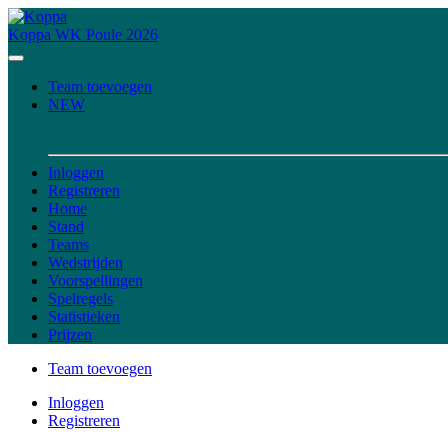
Koppa
WK Poule 2026
Team toevoegen
NEW
Inloggen
Registreren
Home
Stand
Teams
Wedstrijden
Voorspellingen
Spelregels
Statistieken
Prijzen
Team toevoegen
Inloggen
Registreren