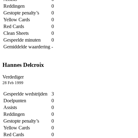
Reddingen
0
Gestopte penalty’s
0
Yellow Cards
0
Red Cards
0
Clean Sheets
0
Gespeelde minuten
0
Gemiddelde waardering
-
Hannes Delcroix
Verdediger
28 Feb 1999
Gespeelde wedstrijden
3
Doelpunten
0
Assists
0
Reddingen
0
Gestopte penalty’s
0
Yellow Cards
0
Red Cards
0