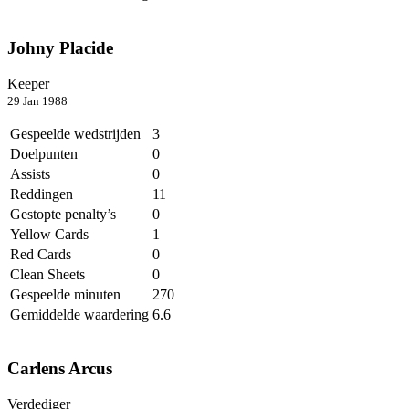
Johny Placide
Keeper
29 Jan 1988
Gespeelde wedstrijden
3
Doelpunten
0
Assists
0
Reddingen
11
Gestopte penalty’s
0
Yellow Cards
1
Red Cards
0
Clean Sheets
0
Gespeelde minuten
270
Gemiddelde waardering
6.6
Carlens Arcus
Verdediger