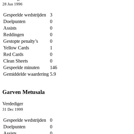
28 Jun 1996
Gespeelde wedstrijden
3
Doelpunten
0
Assists
0
Reddingen
0
Gestopte penalty’s
0
Yellow Cards
1
Red Cards
0
Clean Sheets
0
Gespeelde minuten
146
Gemiddelde waardering
5.9
Garven Metusala
Verdediger
31 Dec 1999
Gespeelde wedstrijden
0
Doelpunten
0
Assists
0